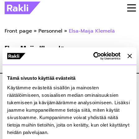
Front page
»
Personnel
»
Elsa-Maija Klemelä
Elsa-Maija Klemelä
25.06.2019
Tämä sivusto käyttää evästeitä
Käytämme evästeitä sisällön ja mainosten
räätälöimiseen, sosiaalisen median ominaisuuksien
tukemiseen ja kävijämäärämme analysoimiseen. Lisäksi
jaamme kumppaneillemme tietoja siitä, miten käytät
Kiinteistönomistajat ja rakennuttajat Rakli ry
sivustoamme. Kumppanimme voivat yhdistää näitä
Annankatu 24, 2. krs
tietoja muihin tietoihin, joita on kerätty, kun olet käyttänyt
00100 Helsinki
heidän palvelujaan.
+358 9 4767 5711