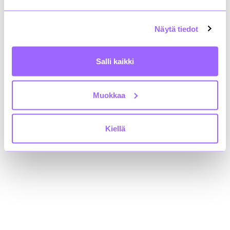
rakli@rakli.fi
Näytä tiedot
Finnish Property Owners Rakli data protection
Salli kaikki
We are at social media!
Muokkaa
Kiellä