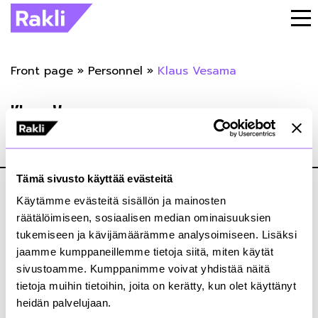
Front page
»
Personnel
»
Klaus Vesama
Klaus Vesama
01.12.2022
Tämä sivusto käyttää evästeitä
Käytämme evästeitä sisällön ja mainosten
räätälöimiseen, sosiaalisen median ominaisuuksien
tukemiseen ja kävijämäärämme analysoimiseen. Lisäksi
jaamme kumppaneillemme tietoja siitä, miten käytät
Kiinteistönomistajat ja rakennuttajat Rakli ry
sivustoamme. Kumppanimme voivat yhdistää näitä
Annankatu 24, 2. krs
tietoja muihin tietoihin, joita on kerätty, kun olet käyttänyt
00100 Helsinki
heidän palvelujaan.
+358 9 4767 5711