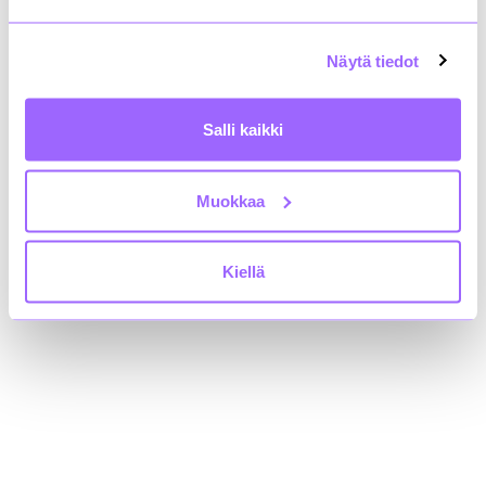
rakli@rakli.fi
Näytä tiedot
Finnish Property Owners Rakli data protection
Salli kaikki
We are at social media!
Muokkaa
Kiellä