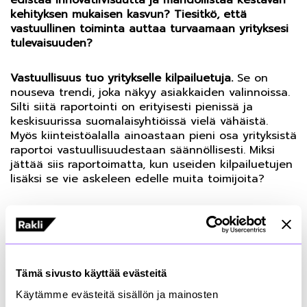
edistää innovatiivisuutta ja mahdollistaa kestävän
kehityksen mukaisen kasvun? Tiesitkö, että
vastuullinen toiminta auttaa turvaamaan yrityksesi
tulevaisuuden?
Vastuullisuus tuo yritykselle kilpailuetuja.
Se on
nouseva trendi, joka näkyy asiakkaiden valinnoissa.
Silti siitä raportointi on erityisesti pienissä ja
keskisuurissa suomalaisyhtiöissä vielä vähäistä.
Myös kiinteistöalalla ainoastaan pieni osa yrityksistä
raportoi vastuullisuudestaan säännöllisesti. Miksi
jättää siis raportoimatta, kun useiden kilpailuetujen
lisäksi se vie askeleen edelle muita toimijoita?
Miten raportoinnissa pääsee alkuun?
Ensiksi
kannattaa pohtia, mitkä vastuullisuusnäkökohdat
ovat juuri teidän toiminnassanne tärkeitä ja mitä
sidosryhmät odottavat. Esimerkiksi kiinteistöalalla
tärkeän sidosryhmän muodostavat kiinteistöjen
Tämä sivusto käyttää evästeitä
käyttäjät, jotka odottavat turvallisia ja terveellisiä
Käytämme evästeitä sisällön ja mainosten
tiloja. Tilojen eteen tehty työ on vastuullisuutta –