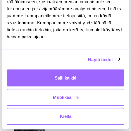
räätälöimiseen, sosiaalisen median ominaisuuksien
siitä kannattaa siis viestiä! Lisää sopivia näkökohtia
on listattu esimerkiksi
RAKLI-KTI-
tukemiseen ja kävijämäärämme analysoimiseen. Lisäksi
vastuullisuustyökaluun
.
jaamme kumppaneillemme tietoja siitä, miten käytät
sivustoamme. Kumppanimme voivat yhdistää näitä
Valituista vastuullisuusteemoista ja -näkökohdista
tietoja muihin tietoihin, joita on kerätty, kun olet käyttänyt
kannattaa koostaa vastuullisuusraportin runko,
heidän palvelujaan.
johon sisällytetään tavoitteet tuleville vuosille.
Valmista runkoa seuraamalla voidaan helposti viedä
tavoitteet ja periaatteet teoiksi sekä seurata
Näytä tiedot
toiminnan vuosittaista kehittymistä. Ei tämä sen
kummempaa ole – siitä vain erottumaan joukosta!
Salli kaikki
Lotta Partanen
EcoReal Oy
Muokkaa
Kiellä