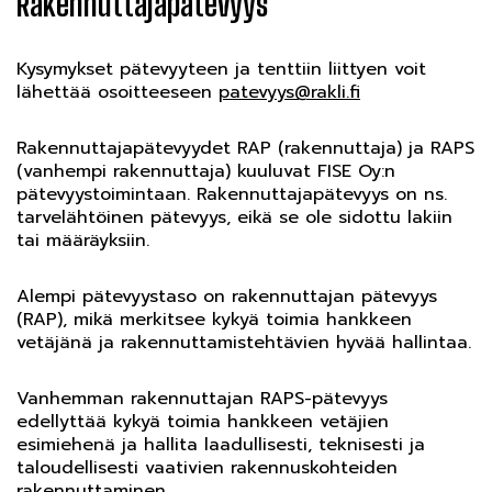
Rakennuttajapätevyys
Kysymykset pätevyyteen ja tenttiin liittyen voit
lähettää osoitteeseen
patevyys@rakli.fi
Rakennuttajapätevyydet RAP (rakennuttaja) ja RAPS
(vanhempi rakennuttaja) kuuluvat FISE Oy:n
pätevyystoimintaan. Rakennuttajapätevyys on ns.
tarvelähtöinen pätevyys, eikä se ole sidottu lakiin
tai määräyksiin.
Alempi pätevyystaso on rakennuttajan pätevyys
(RAP), mikä merkitsee kykyä toimia hankkeen
vetäjänä ja rakennuttamistehtävien hyvää hallintaa.
Vanhemman rakennuttajan RAPS-pätevyys
edellyttää kykyä toimia hankkeen vetäjien
esimiehenä ja hallita laadullisesti, teknisesti ja
taloudellisesti vaativien rakennuskohteiden
rakennuttaminen.