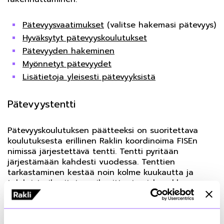
Pätevyysvaatimukset
(valitse hakemasi pätevyys)
Hyväksytyt pätevyyskoulutukset
Pätevyyden hakeminen
Myönnetyt pätevyydet
Lisätietoja yleisesti pätevyyksistä
Pätevyystentti
Pätevyyskoulutuksen päätteeksi on suoritettava
koulutuksesta erillinen Raklin koordinoima FISEn
nimissä järjestettävä tentti. Tentti pyritään
järjestämään kahdesti vuodessa. Tenttien
tarkastaminen kestää noin kolme kuukautta ja
tuloksista ilmoitetaan ilmoittautumislomakkeessa
annettuun osoitteeseen. Hyväksytty tentti on
voimassa 5 vuotta. Tentin hinta on 120 euroa.