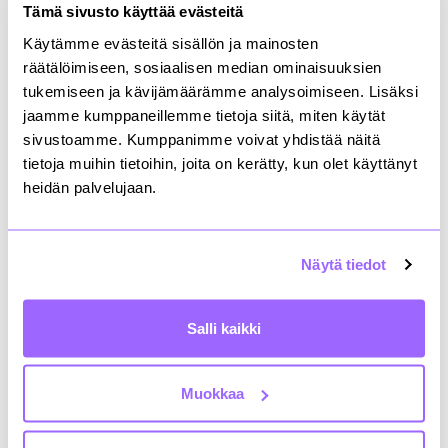
Tulevat tentit
Tämä sivusto käyttää evästeitä
Käytämme evästeitä sisällön ja mainosten
Syksyn Rakennuttajan pätevyystentti järjestetään
räätälöimiseen, sosiaalisen median ominaisuuksien
perjantaina 20.11.2026 klo 13-16 Espoossa. Tarkempi
tukemiseen ja kävijämäärämme analysoimiseen. Lisäksi
tila osoitteineen ilmoitetaan myöhemmin.
jaamme kumppaneillemme tietoja siitä, miten käytät
Ilmoittaudu viimeistään 5.11.2026 klo 16.00
.
sivustoamme. Kumppanimme voivat yhdistää näitä
tietoja muihin tietoihin, joita on kerätty, kun olet käyttänyt
Lisätietoja tentistä:
heidän palvelujaan.
RAP-tenttikirjallisuusluettelo 2026
RAPS-tenttikirjallisuusluettelo 202
6
Näytä tiedot
Vuosi 2025 RAP-Infra:
mallitentti
&
vastaukset
Vuosi 2025 RAPS-Infra:
mallitentti
&
vastaukset
Salli kaikki
Vuosi 2025 RAP-Talo:
mallitentti
&
vastaukset
Vuosi 2025: RAPS-Talo:
mallitentti
&
vastaukset
Vuosi 2024: RAP-Infra:
mallitentti
&
vastaukset
Muokkaa
Vuosi 2024: RAPS-Infra:
mallitentti
&
vastaukset
Vuosi 2024: RAP-Talo:
mallitentti
&
vastaukset