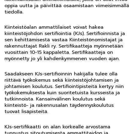
oppia uutta ja päivittää osaamistaan viimeisimmällä
tiedolla.
Kiinteistöalan ammattilaiset voivat hakea
kiinteistöjohdon sertifiointia (KJs). Sertifioinnista ja
sen kehittämisestä vastaa Kiinteistönomistajat ja
rakennuttajat Rakli ry. Sertifikaatteja myönnetään
vuosittain 10-15 kappaletta. Sertifikaatteja on
myönnetty jo yli kahdenkymmenen vuoden ajan.
Saadakseen KJs-sertifioinnin hakijalla tulee olla
riittävä työkokemus sekä kiinteistöjohtamisen ja
johtamisen koulutus. Sertifiointipisteitä kertyy niin
työkokemuksesta kuin suoritetuista kursseista ja
tutkinnoista. Kansainvälinen koulutus sekä
kiinteistö- ja rakennusalan täydennyskoulutus
tuovat lisäpisteitä.
KJs-sertifikaatti on alan korkealle arvostama
tunnustus sitoutumisesta ammattitaidon ja