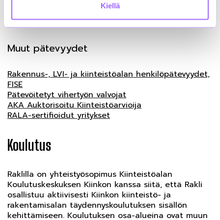
Kiellä
Vuosi 2024: RAPS-Talo:
mallitentti
&
vastaukset
Kysymyksiä ja vastauksia tentistä
Muut pätevyydet
Rakennus-, LVI- ja kiinteistöalan henkilöpätevyydet,
FISE
Pätevöitetyt vihertyön valvojat
AKA Auktorisoitu Kiinteistöarvioija
RALA-sertifioidut yritykset
Koulutus
Raklilla on yhteistyösopimus Kiinteistöalan
Koulutuskeskuksen Kiinkon kanssa siitä, että Rakli
osallistuu aktiivisesti Kiinkon kiinteistö- ja
rakentamisalan täydennyskoulutuksen sisällön
kehittämiseen. Koulutuksen osa-alueina ovat muun