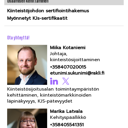
Osaamisen kehittäminen
Kiinteistöjohdon sertifiointihakemus
Myönnetyt KJs-sertifikaatit
Ota yhteyttä!
Miika Kotaniemi
Johtaja,
kiinteistösijoittaminen
+358407020015
etunimi.sukunimi@rakli.fi
Kiinteistösijoitusalan toimintaympäristön
kehittäminen, kiinteistömarkkinoiden
läpinäkyvyys, KJS-pätevyydet
Marika Latvala
Kehityspäällikkö
+358405541351