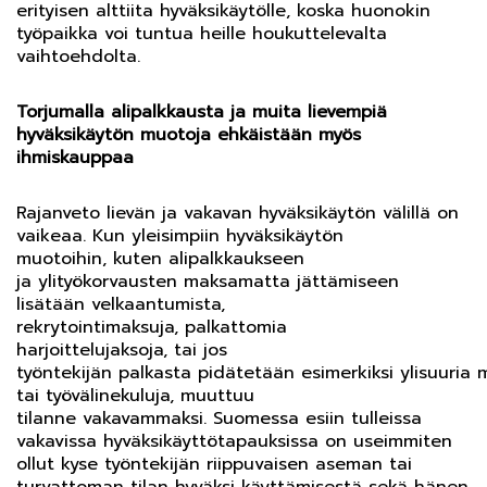
erityisen alttiita hyväksikäytölle, koska huonokin
työpaikka voi tuntua heille houkuttelevalta
vaihtoehdolta.
Torjumalla alipalkkausta ja muita lievempiä
hyväksikäytön muotoja ehkäistään myös
ihmiskauppaa
Rajanveto lievän ja vakavan hyväksikäytön välillä on
vaikeaa. Kun yleisimpiin hyväksikäytön
muotoihin, kuten alipalkkaukseen
ja ylityökorvausten maksamatta jättämiseen
lisätään velkaantumista,
rekrytointimaksuja, palkattomia
harjoittelujaksoja, tai jos
työntekijän palkasta pidätetään esimerkiksi ylisuuria m
tai työvälinekuluja, muuttuu
tilanne vakavammaksi. Suomessa esiin tulleissa
vakavissa hyväksikäyttötapauksissa on useimmiten
ollut kyse työntekijän riippuvaisen aseman tai