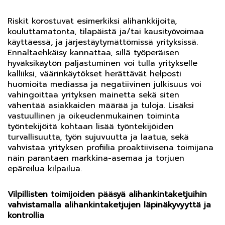
Riskit korostuvat esimerkiksi alihankkijoita,
kouluttamatonta, tilapäistä ja/tai kausityövoimaa
käyttäessä, ja järjestäytymättömissä yrityksissä.
Ennaltaehkäisy kannattaa, sillä työperäisen
hyväksikäytön paljastuminen voi tulla yritykselle
kalliiksi, väärinkäytökset herättävät helposti
huomioita mediassa ja negatiivinen julkisuus voi
vahingoittaa yrityksen mainetta sekä siten
vähentää asiakkaiden määrää ja tuloja. Lisäksi
vastuullinen ja oikeudenmukainen toiminta
työntekijöitä kohtaan lisää työntekijöiden
turvallisuutta, työn sujuvuutta ja laatua, sekä
vahvistaa yrityksen profiilia proaktiivisena toimijana
näin parantaen markkina-asemaa ja torjuen
epäreilua kilpailua.
Vilpillisten toimijoiden pääsyä alihankintaketjuihin
vahvistamalla alihankintaketjujen läpinäkyvyyttä ja
kontrollia