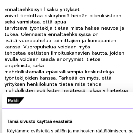
Ennaltaehkäisyn lisäksi yritykset
voivat tiedottaa riskiryhmiä heidän oikeuksistaan
sekä varmistaa, että apua
tarvitseva työntekijä tietää mistä hakea neuvoa ja
tukea. Olennaista ennaltaehkäisyssä on
lisätä vuoropuhelua toimittajien ja kumppanien
kanssa. Vuoropuhelua voidaan myös
tehostaa eettisten ilmoituskanavien kautta, joiden
avulla voidaan saada anonyymisti tietoa
ongelmista, sekä
mahdollistamalla epävirallisempia keskusteluja
työntekijöiden kanssa. Tärkeää on myös, että
yrityksen henkilökunta tietää mitä tehdä
mahdollisten epäilysten herätessä, jakaa vihjetietoa
sekä tekee yhteistyötä viranomaisten
kanssa matalalla kynnyksellä.
Lisääntynyt ymmärrys työvoiman
Tämä sivusto käyttää evästeitä
hyväksikäytön laajuudesta ja vakavuudesta,
mediahuomio ja yritysvastuun kasvava merkitys
Käytämme evästeitä sisällön ja mainosten räätälöimiseen, s