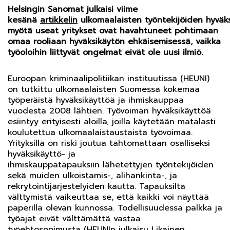
Helsingin Sanomat julkaisi viime
kesänä
artikkelin
ulkomaalaisten
työntekijöiden
hyväk
myötä useat yritykset ovat havahtuneet pohtimaan
omaa rooliaan hyväksikäytön
ehkäisemisessä,
vaikka
t
yöoloihin liittyvät ongelmat eivät ole uusi ilmiö
.
Euroopan kriminaalipolitiikan instituutissa (HEUNI)
on tutkittu ulkomaalaisten Suomessa kokemaa
työperäistä hyväksikäyttöä ja ihmiskauppaa
vuodesta 2008 lähtien. Työvoiman hyväksikäyttöä
esiintyy erityisesti aloilla, joilla käytetään matalasti
koulutettua ulkomaalaistaustaista työvoimaa.
Yrityksillä on riski joutua tahtomattaan osalliseksi
hyväksikäyttö- ja
ihmiskauppatapauksiin lähetettyjen työntekijöiden
sekä muiden ulkoistamis-, alihankinta-, ja
rekrytointijärjestelyiden kautta. Tapauksilta
välttymistä vaikeuttaa se, että kaikki voi näyttää
paperilla olevan kunnossa. Todellisuudessa palkka ja
työajat eivät välttämättä vastaa
työehtosopimusta (HEUNIn julkaisu
Likainen