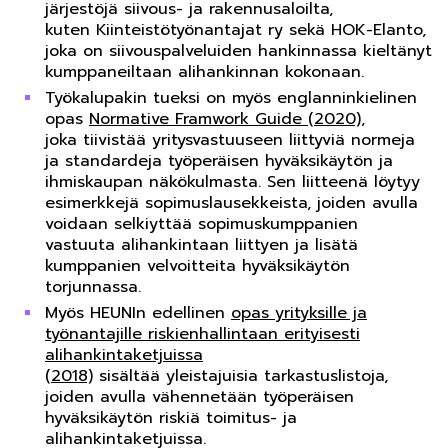
järjestöjä siivous- ja rakennusaloilta,
kuten Kiinteistötyönantajat ry sekä HOK-Elanto,
joka on siivouspalveluiden hankinnassa kieltänyt
kumppaneiltaan alihankinnan kokonaan.
Työkalupakin tueksi on myös englanninkielinen
opas
Normative Framwork Guide (2020)
,
joka tiivistää yritysvastuuseen liittyviä normeja
ja standardeja työperäisen hyväksikäytön ja
ihmiskaupan näkökulmasta. Sen liitteenä löytyy
esimerkkejä sopimuslausekkeista, joiden avulla
voidaan selkiyttää sopimuskumppanien
vastuuta alihankintaan liittyen ja lisätä
kumppanien velvoitteita hyväksikäytön
torjunnassa.
Myös HEUNIn edellinen
opas yrityksille ja
työnantajille riskienhallintaan erityisesti
alihankintaketjuissa
(2018)
sisältää yleistajuisia tarkastuslistoja,
joiden avulla vähennetään työperäisen
hyväksikäytön riskiä toimitus- ja
alihankintaketjuissa.