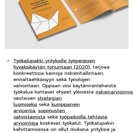
Työkalupakki yrityksille työperäisen
hyväksikäytön torjuntaan (2020),
tarjoaa
konkreettisia keinoja riskienhallintaan,
ennaltaehkäisyyn sekä työolojen
valvontaan. Oppaan viisi käytännönläheistä
työkalua kattavat ohjeet yleisestä
riskienarvioinni
vastaisen
strategian
luomiseksi
sekä
kumppanien
arviointia
,
sopimusten
vahvistamista
sekä
työpaikoilla tehtäviä
arviointeja
koskevat työkalut. Työkalupakin
kehittämisessä on ollut mukana yrityksiä ja