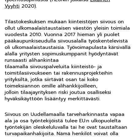
Vyyhti
2020).
Tilastokeskuksen mukaan kiinteistöjen siivous on
ollut ulkomaalaistaustaisen väestön yleisin toimiala
vuodesta 2010. Vuonna 2017 hieman yli puolet
pääkaupunkiseudulla siivousalalla työskentelevistä
oli ulkomaalaistaustaisia. Työvoimapulasta kärsivällä
alalla yritysten sopimuskumppanit hyödyntävät
runsaasti alihankintaa
tilaamalla siivouspalveluita kiinteistö- ja
toimitilasiivoukseen tai rakennusprojekteihin
yrityksiltä, jotka siirtävät osan tai koko
toimeksiannon omille alihankkijoilleen,
jolloin tilaajayrityksen riski joutua osalliseksi
hyväksikäyttöön lisääntyy merkittävästi.
Siivous on Uudellamaalla tarveharkinnasta vapaa
ala ja osa työntekijöistä tulee EU:n ulkopuolelta
työntekijän oleskeluluvalla tai he ovat taustaltaan
turvapaikanhakijoita. Nämä henkilöt voivat olla