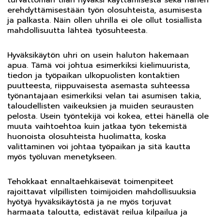
turvattoman tilan hyväksi käyttämisestä sekä hänen
erehdyttämisestään työn olosuhteista, asumisesta
ja palkasta. Näin ollen uhrilla ei ole ollut tosiallista
mahdollisuutta lähteä työsuhteesta.
Hyväksikäytön uhri on usein haluton hakemaan
apua. Tämä voi johtua esimerkiksi kielimuurista,
tiedon ja työpaikan ulkopuolisten kontaktien
puutteesta, riippuvaisesta asemasta suhteessa
työnantajaan esimerkiksi velan tai asumisen takia,
taloudellisten vaikeuksien ja muiden seurausten
pelosta. Usein työntekijä voi kokea, ettei hänellä ole
muuta vaihtoehtoa kuin jatkaa työn tekemistä
huonoista olosuhteista huolimatta, koska
valittaminen voi johtaa työpaikan ja sitä kautta
myös työluvan menetykseen.
Tehokkaat ennaltaehkäisevät toimenpiteet
rajoittavat vilpillisten toimijoiden mahdollisuuksia
hyötyä hyväksikäytöstä ja ne myös torjuvat
harmaata taloutta, edistävät reilua kilpailua ja