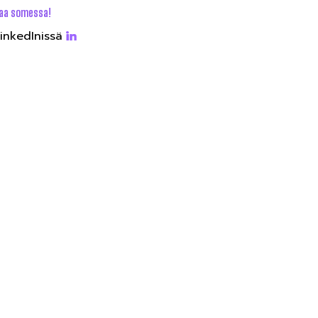
aa somessa!
inkedInissä