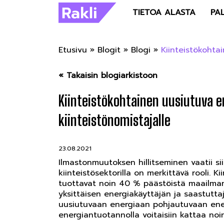
TIETOA ALASTA
PA
Etusivu
»
Blogit
»
Blogi
»
Kiinteistökohta
« Takaisin blogiarkistoon
Kiinteistökohtainen uusiutuva e
kiinteistönomistajalle
23.08.2021
Ilmastonmuutoksen hillitseminen vaatii s
kiinteistösektorilla on merkittävä rooli. K
tuottavat noin 40 % päästöistä maailmanl
yksittäisen energiakäyttäjän ja saastuttaj
uusiutuvaan energiaan pohjautuvaan energ
energiantuotannolla voitaisiin kattaa noi