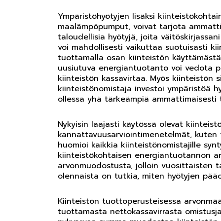
Ympäristöhyötyjen lisäksi kiinteistökohta
maalämpöpumput, voivat tarjota ammattima
taloudellisia hyötyjä, joita väitöskirjassa
voi mahdollisesti vaikuttaa suotuisasti kiint
tuottamalla osan kiinteistön käyttämästä 
uusiutuva energiantuotanto voi vedota pot
kiinteistön kassavirtaa. Myös kiinteistön s
kiinteistönomistaja investoi ympäristöä 
ollessa yhä tärkeämpiä ammattimaisesti toim
Nykyisin laajasti käytössä olevat kiintei
kannattavuusarviointimenetelmät, kuten 
huomioi kaikkia kiinteistönomistajille syn
kiinteistökohtaisen energiantuotannon ar
arvonmuodostusta, jolloin vuosittaisten ta
olennaista on tutkia, miten hyötyjen pääo
Kiinteistön tuottoperusteisessa arvonmää
tuottamasta nettokassavirrasta omistusja