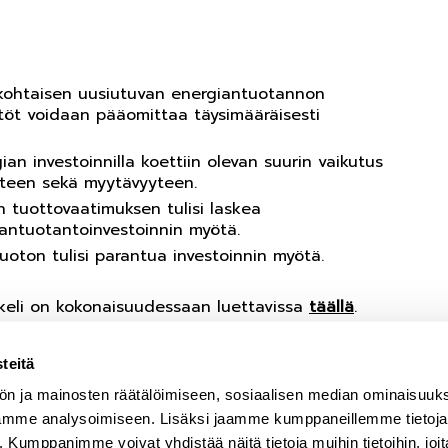
tökohtaisen uusiutuvan energiantuotannon
öt voidaan pääomittaa täysimääräisesti
ian investoinnilla koettiin olevan suurin vaikutus
uteen sekä myytävyyteen.
n tuottovaatimuksen tulisi laskea
iantuotantoinvestoinnin myötä.
uoton tulisi parantua investoinnin myötä.
ikkeli on kokonaisuudessaan luettavissa
täällä
.
teitä
ön ja mainosten räätälöimiseen, sosiaalisen median ominaisuuk
Yhteystiedot
iinteistönomistajat ja
ämme analysoimiseen. Lisäksi jaamme kumppaneillemme tietoja s
Kiinteistönomistajat
akennuttajat Rakli ry
Kumppanimme voivat yhdistää näitä tietoja muihin tietoihin, joit