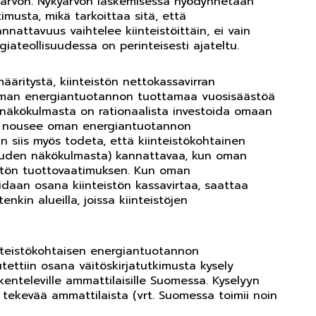
arvon. Nykyarvon laskemisessa hyödynnetään
atimusta, mikä tarkoittaa sitä, että
nattavuus vaihtelee kiinteistöittäin, ei vain
iateollisuudessa on perinteisesti ajateltu.
äritystä, kiinteistön nettokassavirran
oman energiantuotannon tuottamaa vuosisäästöä
 näkökulmasta on rationaalista investoida omaan
vo nousee oman energiantuotannon
 siis myös todeta, että kiinteistökohtainen
ouden näkökulmasta) kannattavaa, kun oman
istön tuottovaatimuksen. Kun oman
daan osana kiinteistön kassavirtaa, saattaa
enkin alueilla, joissa kiinteistöjen
inteistökohtaisen energiantuotannon
ettiin osana väitöskirjatutkimusta kysely
kenteleville ammattilaisille Suomessa. Kyselyyn
 tekevää ammattilaista (vrt. Suomessa toimii noin