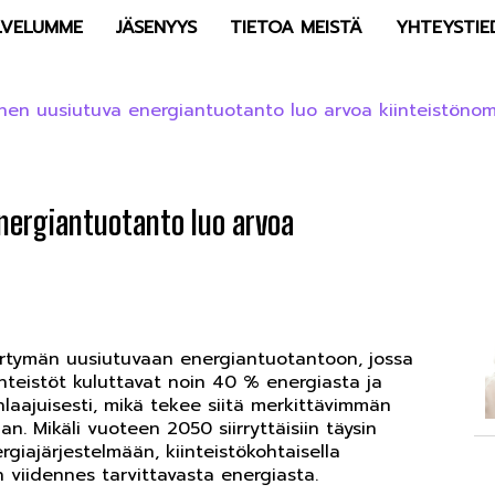
LVELUMME
JÄSENYYS
TIETOA MEISTÄ
YHTEYSTIE
inen uusiutuva energiantuotanto luo arvoa kiinteistönomi
nergiantuotanto luo arvoa
iirtymän uusiutuvaan energiantuotantoon, jossa
iinteistöt kuluttavat noin 40 % energiasta ja
aajuisesti, mikä tekee siitä merkittävimmän
an. Mikäli vuoteen 2050 siirryttäisiin täysin
iajärjestelmään, kiinteistökohtaisella
n viidennes tarvittavasta energiasta.