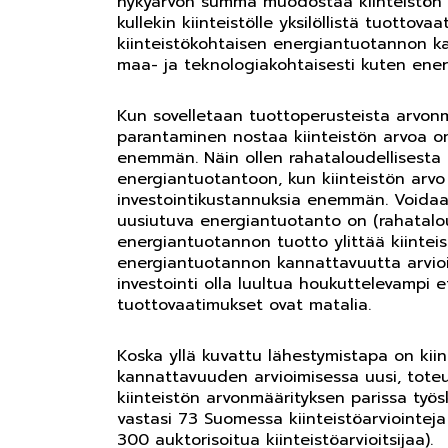
nykyarvon summa muodostaa kiinteistön 
kullekin kiinteistölle yksilöllistä tuottova
kiinteistökohtaisen energiantuotannon kan
maa- ja teknologiakohtaisesti kuten energ
Kun sovelletaan tuottoperusteista arvonmä
parantaminen nostaa kiinteistön arvoa 
enemmän. Näin ollen rahataloudellisesta
energiantuotantoon, kun kiinteistön ar
investointikustannuksia enemmän. Voidaan
uusiutuva energiantuotanto on (rahatal
energiantuotannon tuotto ylittää kiinte
energiantuotannon kannattavuutta arvioi
investointi olla luultua houkuttelevampi et
tuottovaatimukset ovat matalia.
Koska yllä kuvattu lähestymistapa on ki
kannattavuuden arvioimisessa uusi, toteut
kiinteistön arvonmäärityksen parissa työs
vastasi 73 Suomessa kiinteistöarviointeja
300 auktorisoitua kiinteistöarvioitsijaa).