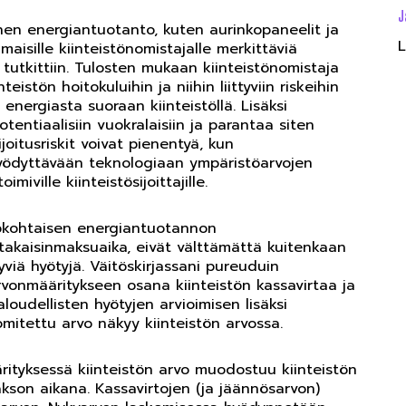
J
inen energiantuotanto, kuten aurinkopaneelit ja
L
isille kiinteistönomistajalle merkittäviä
ni tutkittiin. Tulosten mukaan kiinteistönomistaja
eistön hoitokuluihin ja niihin liittyviin riskeihin
energiasta suoraan kiinteistöllä. Lisäksi
entiaalisiin vuokralaisiin ja parantaa siten
ijoitusriskit voivat pienentyä, kun
hyödyttävään teknologiaan ympäristöarvojen
iville kiinteistösijoittajille.
stökohtaisen energiantuotannon
takaisinmaksuaika, eivät välttämättä kuitenkaan
tyviä hyötyjä. Väitöskirjassani pureuduin
vonmääritykseen osana kiinteistön kassavirtaa ja
loudellisten hyötyjen arvioimisen lisäksi
mitettu arvo näkyy kiinteistön arvossa.
rityksessä kiinteistön arvo muodostuu kiinteistön
kson aikana. Kassavirtojen (ja jäännösarvon)