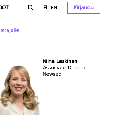
DOT
FI
EN
Kirjaudu
stajalle
Niina Leskinen
Associate Director,
Newsec