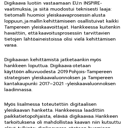
Digikaava luotiin vastaamaan EU:n INSPIRE-
vaatimuksia, ja siitä muodostui teknisesti laaja:
tietomalli huomioi yleiskaavaprosessin alusta
loppuun, ja mallin kehittämiseen osallistuivat kaikki
Tampereen yleiskaavoittajat. Hankkeessa kuitenkin
havaittiin, että kaavoitusprosessiin tarvittavien
tietojen lähtöaineistoissa olisi vielä kehittämisen
varaa.
Digikaavan kehittämistä jatketaankin myös
hankkeen loputtua. Digikaava otetaan
käyttöön alkuvuodesta 2019 Pohjois-Tampereen
strategisen yleiskaavaluonnoksen ja Tampereen
kantakaupunki 2017–2021 -yleiskaavaluonnoksen
laadinnassa.
Myös Iisalmessa toteutettiin digitaalisen
yleiskaavan hanketta. Hankkeessa laadittiin
paikkatietopohjaista, elävää digikaavaa. Hankkeen
tarkoituksena oli mahdollistaa kaavan niin kutsuttu