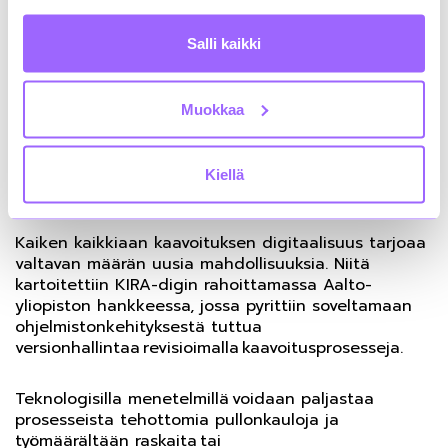
rajapintapalveluita. Kokeilun toivotaan vauhdittavan
yleiskaavojen saatavuutta yhteisen rajapinnan
Salli kaikki
kautta vektorimuodossa, jotta digitalisaation
hyödyt voidaan saavuttaa jo ennen kuin
maankäyttö- ja rakennuslain uudistaminen
valmistuu.
Muokkaa
Digitaalisuudessa piilee hurja määrä
Kiellä
mahdollisuuksia
Kaiken kaikkiaan kaavoituksen digitaalisuus tarjoaa
valtavan määrän uusia mahdollisuuksia. Niitä
kartoitettiin KIRA-digin rahoittamassa Aalto-
yliopiston hankkeessa, jossa pyrittiin soveltamaan
ohjelmistonkehityksestä tuttua
versionhallintaa revisioimalla kaavoitusprosesseja.
Teknologisilla menetelmillä voidaan paljastaa
prosesseista tehottomia pullonkauloja ja
työmäärältään raskaita tai