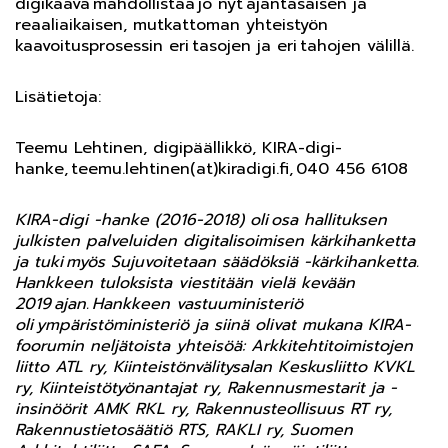
digikaava mahdollistaa jo nyt ajantasaisen ja
reaaliaikaisen, mutkattoman yhteistyön
kaavoitusprosessin eri tasojen ja eri tahojen välillä.
Lisätietoja:
Teemu Lehtinen, digipäällikkö, KIRA-digi-
hanke, teemu.lehtinen(at)kiradigi.fi, 040 456 6108
KIRA-digi -hanke (2016-2018) oli osa hallituksen
julkisten palveluiden digitalisoimisen kärkihanketta
ja tuki myös Sujuvoitetaan säädöksiä -kärkihanketta.
Hankkeen tuloksista viestitään vielä kevään
2019 ajan. Hankkeen vastuuministeriö
oli ympäristöministeriö ja siinä olivat mukana KIRA-
foorumin neljätoista yhteisöä: Arkkitehtitoimistojen
liitto ATL ry, Kiinteistönvälitysalan Keskusliitto KVKL
ry, Kiinteistötyönantajat ry, Rakennusmestarit ja -
insinöörit AMK RKL ry, Rakennusteollisuus RT ry,
Rakennustietosäätiö RTS, RAKLI ry, Suomen