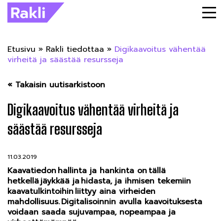
Etusivu
»
Rakli tiedottaa
»
Digikaavoitus vähentää
virheitä ja säästää resursseja
« Takaisin uutisarkistoon
Digikaavoitus vähentää virheitä ja
säästää resursseja
11.03.2019
Kaavatiedon hallinta ja hankinta on tällä
hetkellä jäykkää ja hidasta, ja ihmisen tekemiin
kaavatulkintoihin liittyy aina virheiden
mahdollisuus. Digitalisoinnin avulla kaavoituksesta
voidaan saada sujuvampaa, nopeampaa ja