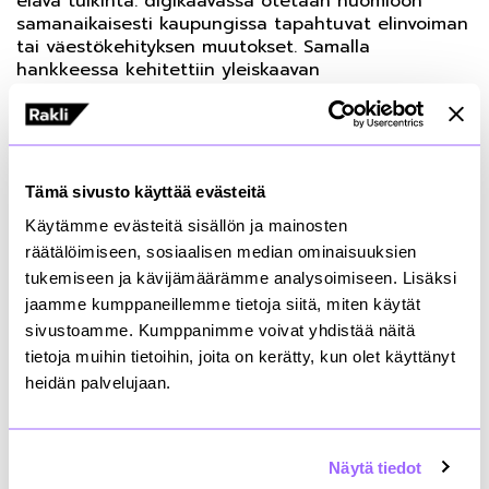
elävä tulkinta: digikaavassa otetaan huomioon
samanaikaisesti kaupungissa tapahtuvat elinvoiman
tai väestökehityksen muutokset. Samalla
hankkeessa kehitettiin yleiskaavan
hyödynnettävyyttä kaupungin muissa
suunnitteluprosesseissa, esimerkiksi
palveluverkkosuunnittelussa ja koulukuljetuksissa.
Digikaavoitus myös metsiin
Tämä sivusto käyttää evästeitä
Käytämme evästeitä sisällön ja mainosten
räätälöimiseen, sosiaalisen median ominaisuuksien
Yleiskaavojen digiloikka ulottuu kaupunkien ja
kuntien lisäksi myös metsään. Suomen
tukemiseen ja kävijämäärämme analysoimiseen. Lisäksi
Metsäkeskuksen, Metsäteollisuus ry:n, UPM-
jaamme kumppaneillemme tietoja siitä, miten käytät
Kymmene Oy:n, Hämeenlinnan kaupungin, Suomen
sivustoamme. Kumppanimme voivat yhdistää näitä
Ympäristökeskuksen ja Kuntaliiton hankkeessa
tietoja muihin tietoihin, joita on kerätty, kun olet käyttänyt
metsien yleiskaavatietojen digitointi
heidän palvelujaan.
pilotoitiin Hämeenlinnassa, jonka yleiskaava-
aineisto on kuntaliitosten myötä osin hajanaista.
Näytä tiedot
Hankkeessa kehitettiin ajantasaisten yleiskaavojen