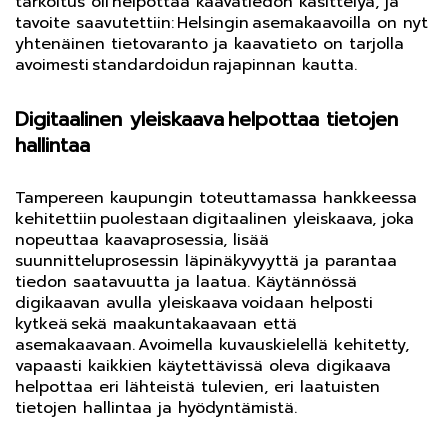
tarkoitus oli helpottaa kaavatiedon käsittelyä, ja
tavoite saavutettiin: Helsingin asemakaavoilla on nyt
yhtenäinen tietovaranto ja kaavatieto on tarjolla
avoimesti standardoidun rajapinnan kautta.
Digitaalinen yleiskaava helpottaa tietojen
hallintaa
Tampereen kaupungin toteuttamassa hankkeessa
kehitettiin puolestaan digitaalinen yleiskaava, joka
nopeuttaa kaavaprosessia, lisää
suunnitteluprosessin läpinäkyvyyttä ja parantaa
tiedon saatavuutta ja laatua. Käytännössä
digikaavan avulla yleiskaava voidaan helposti
kytkeä sekä maakuntakaavaan että
asemakaavaan. Avoimella kuvauskielellä kehitetty,
vapaasti kaikkien käytettävissä oleva digikaava
helpottaa eri lähteistä tulevien, eri laatuisten
tietojen hallintaa ja hyödyntämistä.