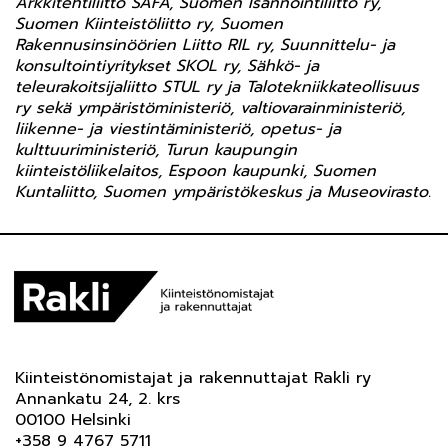
Arkkitehtiliitto SAFA, Suomen Isännöintiliitto ry,
Suomen Kiinteistöliitto ry, Suomen
Rakennusinsinöörien Liitto RIL ry, Suunnittelu- ja
konsultointiyritykset SKOL ry, Sähkö- ja
teleurakoitsijaliitto STUL ry ja Talotekniikkateollisuus
ry sekä ympäristöministeriö, valtiovarainministeriö,
liikenne- ja viestintäministeriö, opetus- ja
kulttuuriministeriö, Turun kaupungin
kiinteistöliikelaitos, Espoon kaupunki, Suomen
Kuntaliitto, Suomen ympäristökeskus ja Museovirasto.
Kiinteistönomistajat ja rakennuttajat Rakli ry
Annankatu 24, 2. krs
00100 Helsinki
+358 9 4767 5711