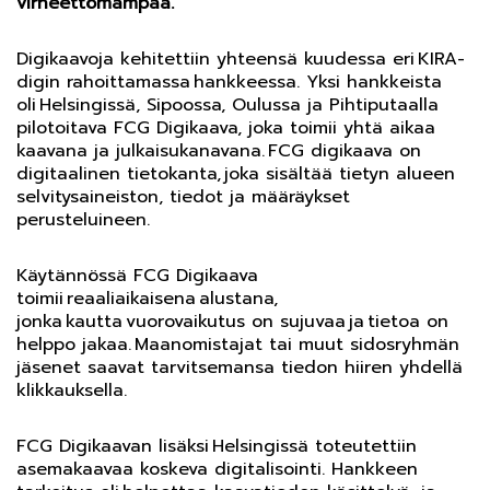
virheettömämpää.
Digikaavoja kehitettiin yhteensä kuudessa eri KIRA-
digin rahoittamassa hankkeessa. Yksi hankkeista
oli Helsingissä, Sipoossa, Oulussa ja Pihtiputaalla
pilotoitava FCG Digikaava, joka toimii yhtä aikaa
kaavana ja julkaisukanavana. FCG digikaava on
digitaalinen tietokanta, joka sisältää tietyn alueen
selvitysaineiston, tiedot ja määräykset
perusteluineen.
Käytännössä FCG Digikaava
toimii reaaliaikaisena alustana,
jonka kautta vuorovaikutus on sujuvaa ja tietoa on
helppo jakaa. Maanomistajat tai muut sidosryhmän
jäsenet saavat tarvitsemansa tiedon hiiren yhdellä
klikkauksella.
FCG Digikaavan lisäksi Helsingissä toteutettiin
asemakaavaa koskeva digitalisointi. Hankkeen