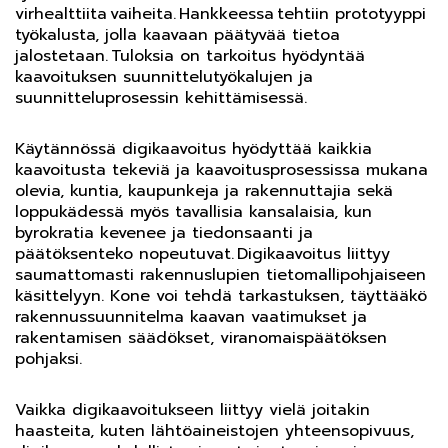
virhealttiita vaiheita. Hankkeessa tehtiin prototyyppi
työkalusta, jolla kaavaan päätyvää tietoa
jalostetaan. Tuloksia on tarkoitus hyödyntää
kaavoituksen suunnittelutyökalujen ja
suunnitteluprosessin kehittämisessä.
Käytännössä digikaavoitus hyödyttää kaikkia
kaavoitusta tekeviä ja kaavoitusprosessissa mukana
olevia, kuntia, kaupunkeja ja rakennuttajia sekä
loppukädessä myös tavallisia kansalaisia, kun
byrokratia kevenee ja tiedonsaanti ja
päätöksenteko nopeutuvat. Digikaavoitus liittyy
saumattomasti rakennuslupien tietomallipohjaiseen
käsittelyyn. Kone voi tehdä tarkastuksen, täyttääkö
rakennussuunnitelma kaavan vaatimukset ja
rakentamisen säädökset, viranomaispäätöksen
pohjaksi.
Vaikka digikaavoitukseen liittyy vielä joitakin
haasteita, kuten lähtöaineistojen yhteensopivuus,