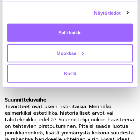
ylläpitäjät.”
Näytä tiedot
Työpajaosuudessa pohdittiin ongelmia ja ratkaisuja
rakentamisen eri vaiheissa. Nostoja
Salli kaikki
ryhmäkeskusteluista:
Määrittelyvaihe
Muokkaa
Tilaaja tarvitsee ympärilleen tiimin, joka ymmärtää
asiakkaan tarpeita, ja osaa yhdessä määritellä,
mikä on mahdollista ja mikä ei. Käyttö pitää
Kiellä
huomioida alusta alkaen ja palkita osapuolia
odotettua alhaisemmista ylläpitokustannuksista.
Suunnitteluvaihe
Tavoitteet ovat usein ristiriitaisia. Mennäkö
esimerkiksi estetiikka, historialliset arvot vai
talotekniikka edellä? Suunnittelijajoukon haasteena
on tehtävien pirstoutuminen. Pitäisi saada luotua
porukkahenkeä, lisätä ymmärrystä kokonaisuudesta
ja rakentaa hankkeelle yhteinen visio. Hyvät ideat