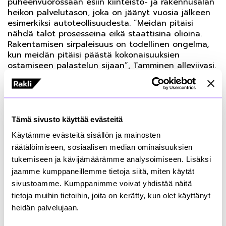
puheenvuorossaan esiin kiinteistö- ja rakennusalan
heikon palvelutason, joka on jäänyt vuosia jälkeen
esimerkiksi autoteollisuudesta. ”Meidän pitäisi
nähdä talot prosesseina eikä staattisina olioina.
Rakentamisen sirpaleisuus on todellinen ongelma,
kun meidän pitäisi päästä kokonaisuuksien
ostamiseen palastelun sijaan”, Tamminen alleviivasi.
Jokaisen skarpattava tontillaan
Rakennusteollisuus RT:n
Jukka Pekkanen
totesi, että
Tämä sivusto käyttää evästeitä
urakoitsijan kannalta paras tilaaja on vaativa tilaaja.
Käytämme evästeitä sisällön ja mainosten
”Laadun tekemiselle ja hyvälle suunnittelulle pitää
räätälöimiseen, sosiaalisen median ominaisuuksien
antaa tilaa. Laadun parantaminen on monissa
tukemiseen ja kävijämäärämme analysoimiseen. Lisäksi
käsissä, se on yhteistyötä. Urakoitsijan näkemyksiä
kannattaa myös kuunnella, eikä edetä sokeasti
jaamme kumppaneillemme tietoja siitä, miten käytät
suunnitelmien mukaan, jos tämä ei ole toimivin
sivustoamme. Kumppanimme voivat yhdistää näitä
ratkaisu”, huomautti Jukka Pekkanen ja jatkoi:
tietoja muihin tietoihin, joita on kerätty, kun olet käyttänyt
”Rakentajan näkökulmasta tärkeää on tilaaja, joka
heidän palvelujaan.
ymmärtää, mitä on tilaamassa, suunnittelija, joka
ymmärtää, mitä suunnittelee, ja asiantuntevat