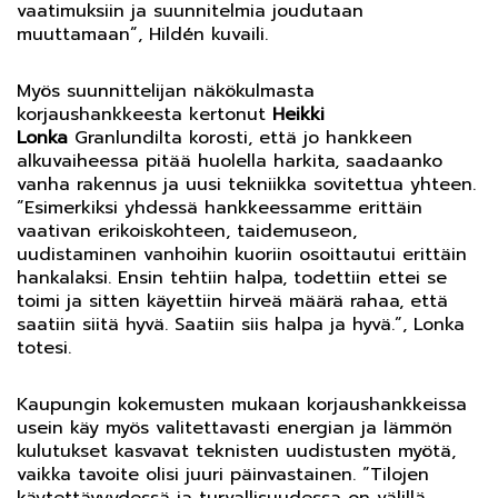
vaatimuksiin ja suunnitelmia joudutaan
muuttamaan”, Hildén kuvaili.
Myös suunnittelijan näkökulmasta
korjaushankkeesta kertonut
Heikki
Lonka
Granlundilta korosti, että jo hankkeen
alkuvaiheessa pitää huolella harkita, saadaanko
vanha rakennus ja uusi tekniikka sovitettua yhteen.
”Esimerkiksi yhdessä hankkeessamme erittäin
vaativan erikoiskohteen, taidemuseon,
uudistaminen vanhoihin kuoriin osoittautui erittäin
hankalaksi. Ensin tehtiin halpa, todettiin ettei se
toimi ja sitten käyettiin hirveä määrä rahaa, että
saatiin siitä hyvä. Saatiin siis halpa ja hyvä.”, Lonka
totesi.
Kaupungin kokemusten mukaan korjaushankkeissa
usein käy myös valitettavasti energian ja lämmön
kulutukset kasvavat teknisten uudistusten myötä,
vaikka tavoite olisi juuri päinvastainen. ”Tilojen