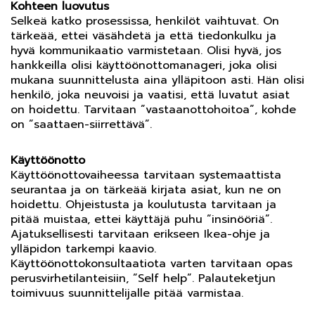
Kohteen luovutus
Selkeä katko prosessissa, henkilöt vaihtuvat. On
tärkeää, ettei väsähdetä ja että tiedonkulku ja
hyvä kommunikaatio varmistetaan. Olisi hyvä, jos
hankkeilla olisi käyttöönottomanageri, joka olisi
mukana suunnittelusta aina ylläpitoon asti. Hän olisi
henkilö, joka neuvoisi ja vaatisi, että luvatut asiat
on hoidettu. Tarvitaan ”vastaanottohoitoa”, kohde
on ”saattaen-siirrettävä”.
Käyttöönotto
Käyttöönottovaiheessa tarvitaan systemaattista
seurantaa ja on tärkeää kirjata asiat, kun ne on
hoidettu. Ohjeistusta ja koulutusta tarvitaan ja
pitää muistaa, ettei käyttäjä puhu ”insinööriä”.
Ajatuksellisesti tarvitaan erikseen Ikea-ohje ja
ylläpidon tarkempi kaavio.
Käyttöönottokonsultaatiota varten tarvitaan opas
perusvirhetilanteisiin, ”Self help”. Palauteketjun
toimivuus suunnittelijalle pitää varmistaa.