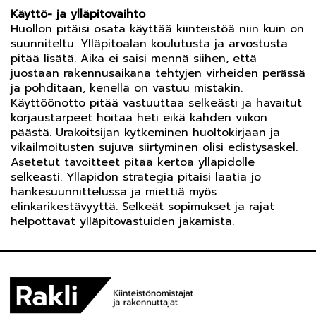
Käyttö- ja ylläpitovaihto
Huollon pitäisi osata käyttää kiinteistöä niin kuin on
suunniteltu. Ylläpitoalan koulutusta ja arvostusta
pitää lisätä. Aika ei saisi mennä siihen, että
juostaan rakennusaikana tehtyjen virheiden perässä
ja pohditaan, kenellä on vastuu mistäkin.
Käyttöönotto pitää vastuuttaa selkeästi ja havaitut
korjaustarpeet hoitaa heti eikä kahden viikon
päästä. Urakoitsijan kytkeminen huoltokirjaan ja
vikailmoitusten sujuva siirtyminen olisi edistysaskel.
Asetetut tavoitteet pitää kertoa ylläpidolle
selkeästi. Ylläpidon strategia pitäisi laatia jo
hankesuunnittelussa ja miettiä myös
elinkarikestävyyttä. Selkeät sopimukset ja rajat
helpottavat ylläpitovastuiden jakamista.