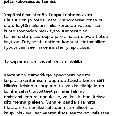
jotta kokonaisuus toimisi.
Ympäristöministeriön
Teppo Lehtinen
avasi
tilaisuuden ja totesi, että viranomaisvalvonta ei
ulotu käytön aikaan, mikä korostaa vastuullisen
kiinteistönpidon merkitystä. Kiinteistöjen
toiminnasta pitää oppia ja olemassa olevaa tietoa
käyttää. Erityisesti Lehtinen kannusti tietomallien
hyödyntämiseen rakennusten ylläpidossa.
Tasapainoilua tavoitteiden välillä
Käytännön esimerkkejä epäonnistuneesta
korjausrakentamisen lopputuotteesta kertoi
Sari
Hildén
Helsingin kaupungilta. Vaikka tilaajalla on
kuinka selvät tavoitteet ja määritelmät
omistamilleen rakennuksille, voi kaikki hankkeissa
silti mennä pieleen. ”Aina ei saada sitä mitä
tilataan. Esimerkiksi kulttuurihistorialliset tai
kaupunkikuvalliset vaatimukset saattavat vaikuttaa