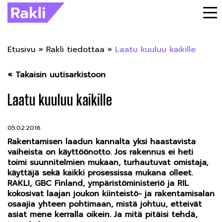
Etusivu
»
Rakli tiedottaa
»
Laatu kuuluu kaikille
« Takaisin uutisarkistoon
Laatu kuuluu kaikille
05.02.2016
Rakentamisen laadun kannalta yksi haastavista
vaiheista on käyttöönotto. Jos rakennus ei heti
toimi suunnitelmien mukaan, turhautuvat omistaja,
käyttäjä sekä kaikki prosessissa mukana olleet.
RAKLI, GBC Finland, ympäristöministeriö ja RIL
kokosivat laajan joukon kiinteistö- ja rakentamisalan
osaajia yhteen pohtimaan, mistä johtuu, etteivät
asiat mene kerralla oikein. Ja mitä pitäisi tehdä,