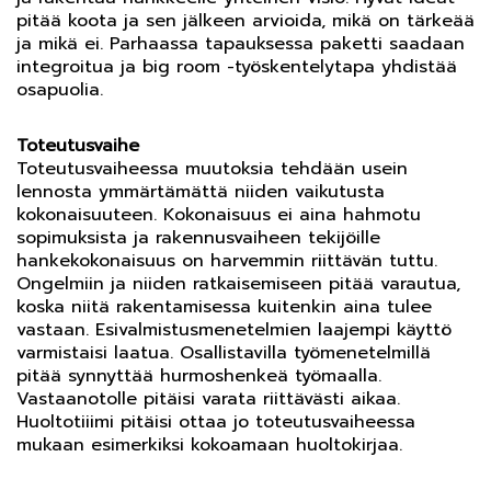
pitää koota ja sen jälkeen arvioida, mikä on tärkeää
ja mikä ei. Parhaassa tapauksessa paketti saadaan
integroitua ja big room -työskentelytapa yhdistää
osapuolia.
Toteutusvaihe
Toteutusvaiheessa muutoksia tehdään usein
lennosta ymmärtämättä niiden vaikutusta
kokonaisuuteen. Kokonaisuus ei aina hahmotu
sopimuksista ja rakennusvaiheen tekijöille
hankekokonaisuus on harvemmin riittävän tuttu.
Ongelmiin ja niiden ratkaisemiseen pitää varautua,
koska niitä rakentamisessa kuitenkin aina tulee
vastaan. Esivalmistusmenetelmien laajempi käyttö
varmistaisi laatua. Osallistavilla työmenetelmillä
pitää synnyttää hurmoshenkeä työmaalla.
Vastaanotolle pitäisi varata riittävästi aikaa.
Huoltotiiimi pitäisi ottaa jo toteutusvaiheessa
mukaan esimerkiksi kokoamaan huoltokirjaa.