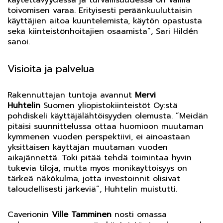
käytettävyydessä ja turvallisuudessa on välillä
toivomisen varaa. Erityisesti peräänkuuluttaisin
käyttäjien aitoa kuuntelemista, käytön opastusta
sekä kiinteistönhoitajien osaamista”, Sari Hildén
sanoi.
Visioita ja palvelua
Rakennuttajan tuntoja avannut
Mervi
Huhtelin
Suomen yliopistokiinteistöt Oy:stä
pohdiskeli käyttäjälähtöisyyden olemusta. ”Meidän
pitäisi suunnittelussa ottaa huomioon muutaman
kymmenen vuoden perspektiivi, ei ainoastaan
yksittäisen käyttäjän muutaman vuoden
aikajännettä. Toki pitää tehdä toimintaa hyvin
tukevia tiloja, mutta myös monikäyttöisyys on
tärkeä näkökulma, jotta investoinnit olisivat
taloudellisesti järkeviä”, Huhtelin muistutti.
Caverionin
Ville Tamminen
nosti omassa