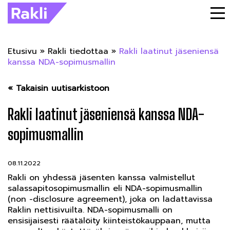
Etusivu
»
Rakli tiedottaa
»
Rakli laatinut jäseniensä
kanssa NDA-sopimusmallin
« Takaisin uutisarkistoon
Rakli laatinut jäseniensä kanssa NDA-
sopimusmallin
08.11.2022
Rakli on yhdessä jäsenten kanssa valmistellut
salassapitosopimusmallin eli NDA-sopimusmallin
(non -disclosure agreement), joka on ladattavissa
Raklin nettisivuilta. NDA-sopimusmalli on
ensisijaisesti räätälöity kiinteistökauppaan, mutta