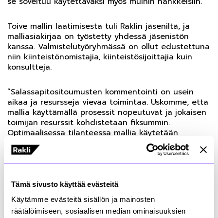
se soveltuu käytettäväksi myös muihin hankkeisiin.
Toive mallin laatimisesta tuli Raklin jäseniltä, ja
malliasiakirjaa on työstetty yhdessä jäsenistön
kanssa. Valmistelutyöryhmässä on ollut edustettuna
niin kiinteistönomistajia, kiinteistösijoittajia kuin
konsultteja.
”Salassapitositoumusten kommentointi on usein
aikaa ja resursseja vievää toimintaa. Uskomme, että
mallia käyttämällä prosessit nopeutuvat ja jokaisen
toimijan resurssit kohdistetaan fiksummin.
Optimaalisessa tilanteessa mallia käytetään
sellaisenaan ja jätetään siitä maininta asiakirjaan,
jolloin vastapuoli voi luottaa siihen, että sitoumus
on tehty yhteisesti sovitun mallin pohjalta. Näin
sujuvoitetaan kiinteistötransaktioita entisellään ja
tehostetaan kaikkien toimintaa samalla.
Tämä sivusto käyttää evästeitä
Kiinteistösijoitusmarkkinoiden likviditeetin
Käytämme evästeitä sisällön ja mainosten
parantaminen onkin tärkeä osa Raklin toimintaa”,
räätälöimiseen, sosiaalisen median ominaisuuksien
toteaa Raklin Sijoittamisen toimikunnan toisena