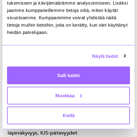
tukemiseen ja kävijämäärämme analysoimiseen. Lisäksi
puheenjohtajana toimiva
Jennifer Eloheimo
.
jaamme kumppaneillemme tietoja siitä, miten käytät
sivustoamme. Kumppanimme voivat yhdistää näitä
tietoja muihin tietoihin, joita on kerätty, kun olet käyttänyt
NDA-sopimusmalli
Raklin sopimusmallit
heidän palvelujaan.
TUTUSTU
Näytä tiedot
Miika Kotaniemi
Salli kaikki
Johtaja,
kiinteistösijoittaminen
Muokkaa
+358407020015
etunimi.sukunimi@rakli.fi
Kiellä
Kiinteistösijoitusalan toimintaympäristön
kehittäminen, kiinteistömarkkinoiden
läpinäkyvyys, KJS-pätevyydet