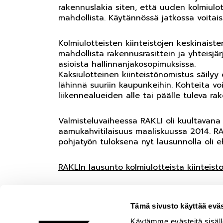
rakennuslakia siten, että uuden kolmiulo
mahdollista. Käytännössä jatkossa voitais
Kolmiulotteisten kiinteistöjen keskinäis
mahdollista rakennusrasittein ja yhteisjä
asioista hallinnanjakosopimuksissa.
Kaksiulotteinen kiinteistönomistus säilyy
lähinnä suuriin kaupunkeihin. Kohteita vo
liikennealueiden alle tai päälle tuleva ra
Valmisteluvaiheessa RAKLI oli kuultavana
aamukahvitilaisuus maaliskuussa 2014. RAKL
pohjatyön tuloksena nyt lausunnolla oli e
RAKLIn lausunto kolmiulotteista kiinteis
Ympäristöministeriön tiedote lausuntoaj
Tämä sivusto käyttää eväs
Käytämme evästeitä sisäll