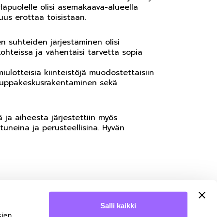
äpuolelle olisi asemakaava-alueella
uus erottaa toisistaan.
n suhteiden järjestäminen olisi
kohteissa ja vähentäisi tarvetta sopia
iulotteisia kiinteistöjä muodostettaisiin
, kauppakeskusrakentaminen sekä
ja aiheesta järjestettiin myös
tuneina ja perusteellisina. Hyvän
Salli kaikki
sien