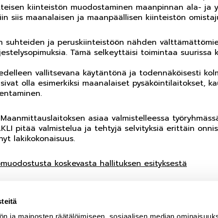
tteisen kiinteistön muodostaminen maanpinnan ala- ja yl
iin siis maanalaisen ja maanpäällisen kiinteistön omistaj
ten suhteiden ja peruskiinteistöön nähden välttämättömie
rjestelysopimuksia. Tämä selkeyttäisi toimintaa suurissa 
 edelleen vallitsevana käytäntönä ja todennäköisesti kolm
isivat olla esimerkiksi maanalaiset pysäköintilaitokset
kentaminen.
 Maanmittauslaitoksen asiaa valmistelleessa työryhmässä 
I pitää valmistelua ja tehtyjä selvityksiä erittäin onnis
hyt lakikokonaisuus.
tömuodostusta koskevasta hallituksen esityksestä
an alkamisesta
teitä
ön ja mainosten räätälöimiseen, sosiaalisen median ominaisuuk