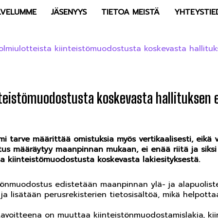
LVELUMME
JÄSENYYS
TIETOA MEISTÄ
YHTEYSTIE
olmiulotteista kiinteistömuodostusta koskevasta hallituk
inteistömuodostusta koskevasta hallituksen 
i tarve määrittää omistuksia myös vertikaalisesti, eikä v
stus määräytyy maanpinnan mukaan, ei enää riitä ja siks
ta kiinteistömuodostusta koskevasta lakiesityksestä.
stönmuodostus edistetään maanpinnan ylä- ja alapuoliste
ja lisätään perusrekisterien tietosisältöä, mikä helpotta
tavoitteena on muuttaa kiinteistönmuodostamislakia, kii