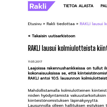
TIETOA ALASTA
PA
Etusivu
»
Rakli tiedottaa
»
RAKLI lausui k
« Takaisin uutisarkistoon
RAKLI lausui kolmiulotteista ki
11.05.2017
Laajoissa rakennushankkeissa on tullut ilm
kokonaisuuksissa se, että kiinteistönomi
RAKLI antoi 10.5. lausunnon kolmiulotteis
Mahdollistamalla kolmiulotteinen kiintei
niiden hyödyntämistä vakuustarkoituksiin 
kiinteistönomistuksen läpinäkyvyyttä.
Lausunnolla olleen hallituksen esityksen 