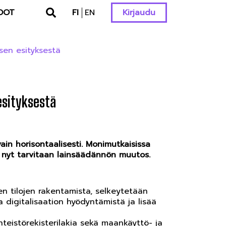
DOT
FI
EN
Kirjaudu
sen esityksestä
esityksestä
ain horisontaalisesti. Monimutkaisissa
i nyt tarvitaan lainsäädännön muutos.
n tilojen rakentamista, selkeytetään
a digitalisaation hyödyntämistä ja lisää
nteistörekisterilakia sekä maankäyttö- ja