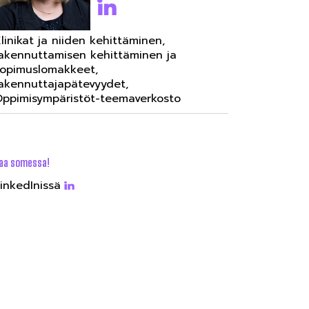
linikat ja niiden kehittäminen,
akennuttamisen kehittäminen ja
opimuslomakkeet,
akennuttajapätevyydet,
ppimisympäristöt-teemaverkosto
aa somessa!
inkedInissä