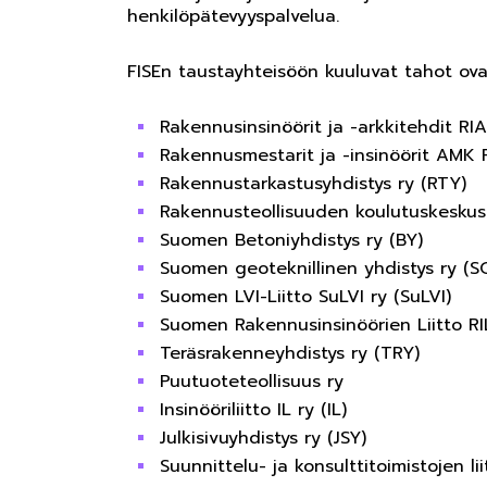
henkilöpätevyyspalvelua.
FISEn taustayhteisöön kuuluvat tahot ova
Rakennusinsinöörit ja -arkkitehdit RIA
Rakennusmestarit ja -insinöörit AMK 
Rakennustarkastusyhdistys ry (RTY)
Rakennusteollisuuden koulutuskesku
Suomen Betoniyhdistys ry (BY)
Suomen geoteknillinen yhdistys ry (S
Suomen LVI-Liitto SuLVI ry (SuLVI)
Suomen Rakennusinsinöörien Liitto RIL
Teräsrakenneyhdistys ry (TRY)
Puutuoteteollisuus ry
Insinööriliitto IL ry (IL)
Julkisivuyhdistys ry (JSY)
Suunnittelu- ja konsulttitoimistojen l