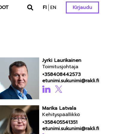
DOT
FI
EN
Kirjaudu
Jyrki Laurikainen
Toimitusjohtaja
+358408442573
etunimi.sukunimi@rakli.fi
Marika Latvala
Kehityspäällikkö
+358405541351
etunimi.sukunimi@rakli.fi