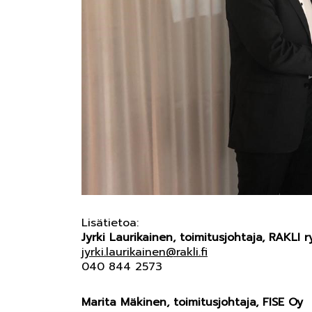
Lisätietoa:
Jyrki Laurikainen, toimitusjohtaja, RAKLI r
jyrki.laurikainen@rakli.fi
040 844 2573
Marita Mäkinen, toimitusjohtaja, FISE Oy