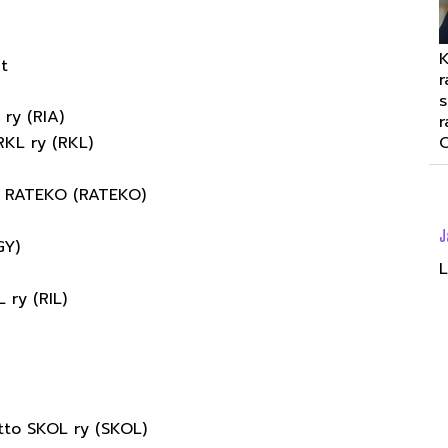
K
t
r
s
 ry (RIA)
r
RKL ry (RKL)
O
s RATEKO (RATEKO)
J
GY)
L
 ry (RIL)
iitto SKOL ry (SKOL)