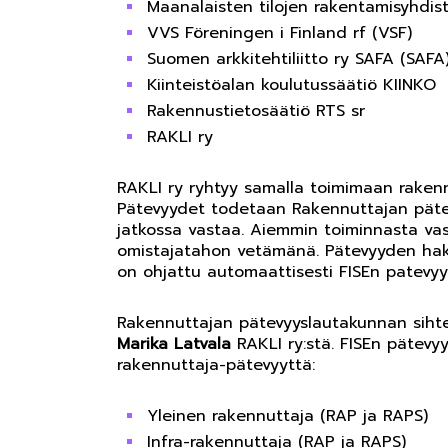
Maanalaisten tilojen rakentamisyhdist
VVS Föreningen i Finland rf (VSF)
Suomen arkkitehtiliitto ry SAFA (SAFA
Kiinteistöalan koulutussäätiö KIINKO
Rakennustietosäätiö RTS sr
RAKLI ry
RAKLI ry ryhtyy samalla toimimaan rakenn
Pätevyydet todetaan Rakennuttajan päte
jatkossa vastaa. Aiemmin toiminnasta vast
omistajatahon vetämänä. Pätevyyden hakij
on ohjattu automaattisesti FISEn patevyyspa
Rakennuttajan pätevyyslautakunnan sihtee
Marika Latvala
RAKLI ry:stä. FISEn pätevyy
rakennuttaja-pätevyyttä:
Yleinen rakennuttaja (RAP ja RAPS)
Infra-rakennuttaja (RAP ja RAPS)