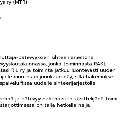
ys ry (MTR)
)
uttaja-pätevyyksien sihteerijärjestönä.
vyyslautakunnassa, jonka toiminnasta RAKLI
asi RIL ry ja toiminta jatkuu luontevasti uuden
alle muutos ei juurikaan näy, sillä hakemukset
lvelu.fi:ssä uudelle sihteerijärjestölle.
rinä ja pätevyyshakemusten käsittelijänä toimii
starjottimessa on tällä hetkellä neljä