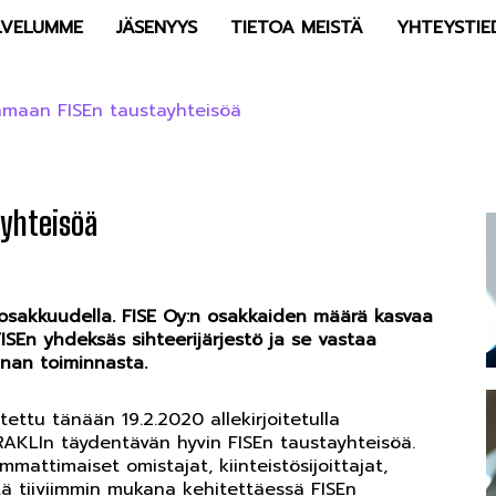
LVELUMME
JÄSENYYS
TIETOA MEISTÄ
YHTEYSTIE
amaan FISEn taustayhteisöä
ayhteisöä
 osakkuudella. FISE Oy:n osakkaiden määrä kasvaa
FISEn yhdeksäs sihteerijärjestö ja se vastaa
nan toiminnasta.
tettu tänään 19.2.2020 allekirjoitetulla
 RAKLIn täydentävän hyvin FISEn taustayhteisöä.
attimaiset omistajat, kiinteistösijoittajat,
stä tiiviimmin mukana kehitettäessä FISEn