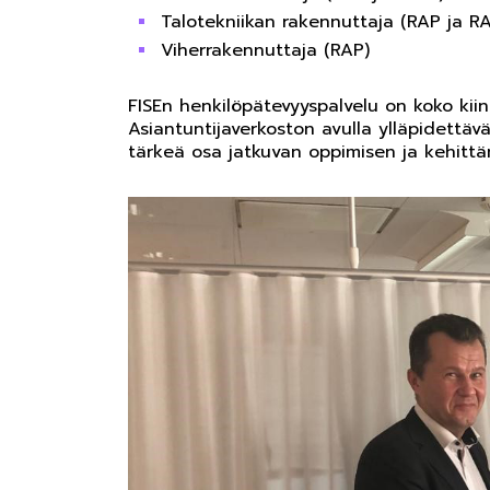
Talotekniikan rakennuttaja (RAP ja R
Viherrakennuttaja (RAP)
FISEn henkilöpätevyyspalvelu on koko kiin
Asiantuntijaverkoston avulla ylläpidettäv
tärkeä osa jatkuvan oppimisen ja kehittäm