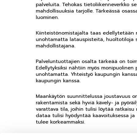
palveluita. Tehokas tietoliikenneverkko s
mahdollisuuksia tarjolle. Tärkeässä osass
luominen.
Kiinteistönomistajalta taas edellytetään n
unohtamatta latauspisteitä, huoltotiloja
mahdollistajana.
Palveluntuottajien osalta tärkeää on toim
Edellytyksiksi nähtiin myös monipuolinen
unohtamatta. Yhteistyö kaupungin kanssa 
kaupungin kanssa.
Maankäytön suunnittelussa joustavuus on
rakentamista sekä hyviä kävely- ja pyöräil
varattava tila, joihin tulisi löytää ratka
dataa tulisi hyödyntää kaavoituksessa ja 
tulee korkeammaksi.