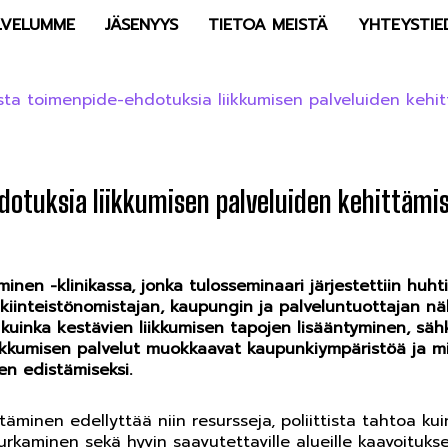
LVELUMME
JÄSENYYS
TIETOA MEISTÄ
YHTEYSTIE
asta toimenpide-ehdotuksia liikkumisen palveluiden kehi
dotuksia liikkumisen palveluiden kehittämi
nen -klinikassa, jonka tulosseminaari järjestettiin huhti
ä kiinteistönomistajan, kaupungin ja palveluntuottajan nä
kuinka kestävien liikkumisen tapojen lisääntyminen, sähk
ikkumisen palvelut muokkaavat kaupunkiympäristöä ja mill
n edistämiseksi.
täminen edellyttää niin resursseja, poliittista tahtoa ku
 purkaminen sekä hyvin saavutettaville alueille kaavoit