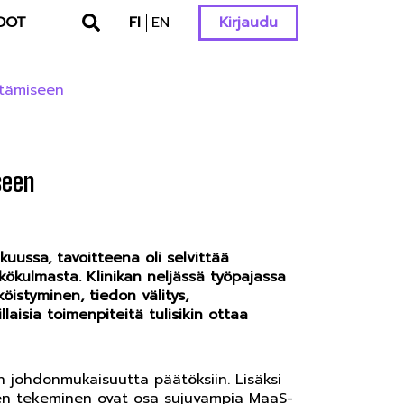
DOT
FI
EN
Kirjaudu
ttämiseen
seen
kuussa, tavoitteena oli selvittää
kökulmasta. Klinikan neljässä työpajassa
öistyminen, tiedon välitys,
aisia toimenpiteitä tulisikin ottaa
in johdonmukaisuutta päätöksiin. Lisäksi
uksen tekeminen ovat osa sujuvampia MaaS-