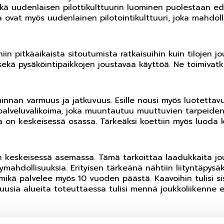
ekä uudenlaisen pilottikulttuurin luominen puolestaan ede
a ovat myös uudenlainen pilotointikulttuuri, joka mahdoll
iin pitkäaikaista sitoutumista ratkaisuihin kuin tilojen 
 sekä pysäköintipaikkojen joustavaa käyttöä. Ne toimivat
innan varmuus ja jatkuvuus. Esille nousi myös luotettavuu
 palveluvalikoima, joka muuntautuu muuttuvien tarpeide
on keskeisessä osassa. Tärkeäksi koettiin myös luoda k
 keskeisessä asemassa. Tämä tarkoittaa laadukkaita jou
ymahdollisuuksia. Erityisen tärkeänä nähtiin liityntäpysä
isu mikä palvelee myös 10 vuoden päästä. Kaavoihin tulisi 
uusia alueita toteuttaessa tulisi mennä joukkoliikenne e