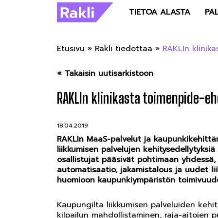
TIETOA ALASTA
PA
Etusivu
»
Rakli tiedottaa
»
RAKLIn klinik
« Takaisin uutisarkistoon
RAKLIn klinikasta toimenpide-eh
18.04.2019
RAKLIn MaaS-palvelut ja kaupunkikehittämi
liikkumisen palvelujen kehitysedellytyksi
osallistujat pääsivät pohtimaan yhdessä, 
automatisaatio, jakamistalous ja uudet li
huomioon kaupunkiympäristön toimivuude
Kaupungilta liikkumisen palveluiden kehit
kilpailun mahdollistaminen, raja-aitojen