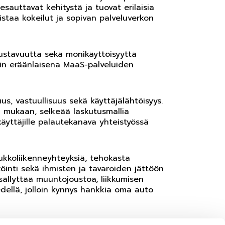
sauttavat kehitystä ja tuovat erilaisia
istaa kokeilut ja sopivan palveluverkon
joustavuutta sekä monikäyttöisyyttä
kin eräänlaisena MaaS-palveluiden
s, vastuullisuus sekä käyttäjälähtöisyys.
n mukaan, selkeää laskutusmallia
äyttäjille palautekanava yhteistyössä
kkoliikenneyhteyksiä, tehokasta
köinti sekä ihmisten ja tavaroiden jättöön
sisällyttää muuntojoustoa, liikkumisen
dellä, jolloin kynnys hankkia oma auto