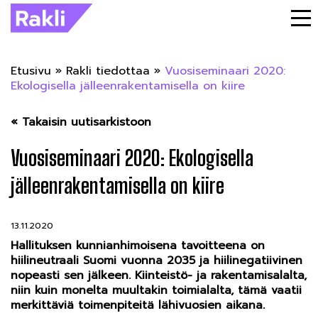
Etusivu
»
Rakli tiedottaa
»
Vuosiseminaari 2020:
Ekologisella jälleenrakentamisella on kiire
« Takaisin uutisarkistoon
Vuosiseminaari 2020: Ekologisella
jälleenrakentamisella on kiire
13.11.2020
Hallituksen kunnianhimoisena tavoitteena on
hiilineutraali Suomi vuonna 2035 ja hiilinegatiivinen
nopeasti sen jälkeen. Kiinteistö- ja rakentamisalalta,
niin kuin monelta muultakin toimialalta, tämä vaatii
merkittäviä toimenpiteitä lähivuosien aikana.