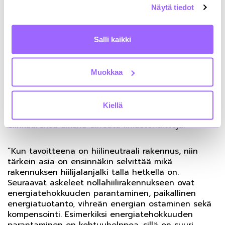
kampuksen henkilömäärä oli kasvanut lähes 20
Näytä tiedot
prosenttia, mutta tilat pienentyneet yli 2,5
prosenttia. ”Ohjenuoraksi antaisin päästöjen
vähentämiseen sen, että on keskityttävä asioihin
Salli kaikki
mihin voi itse vaikuttaa”, sanoo Aalto-
yliopistokiinteistöjen Head of Business Development
and Sustainability.
Muokkaa
Mitä sitten hiilineutraali rakennus käytännössä
tarkoittaa? Hiilineutraalissa kiinteistössä koko
Kiellä
elinkaaren hiilijalanjälki on nolla eli rakennus ei koko
elinkaarensa aikana aiheuta ilmastohaittoja.
”Kun tavoitteena on hiilineutraali rakennus, niin
tärkein asia on ensinnäkin selvittää mikä
rakennuksen hiilijalanjälki tällä hetkellä on.
Seuraavat askeleet nollahiilirakennukseen ovat
energiatehokkuuden parantaminen, paikallinen
energiatuotanto, vihreän energian ostaminen sekä
kompensointi. Esimerkiksi energiatehokkuuden
parantaminen on kohtuuhelppoa, sillä on suuri