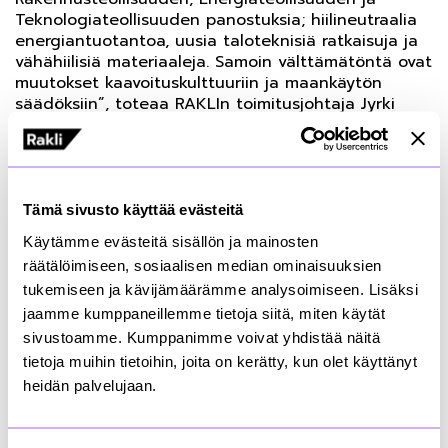
Teknologiateollisuuden panostuksia; hiilineutraalia
energiantuotantoa, uusia taloteknisiä ratkaisuja ja
vähähiilisiä materiaaleja. Samoin välttämätöntä ovat
muutokset kaavoituskulttuuriin ja maankäytön
säädöksiin”, toteaa RAKLIn toimitusjohtaja Jyrki
Laurikainen.
Alan toimijoilta löytyy jo hienoja esimerkkejä
ilmastoteoista. Esimerkiksi Aalto-yliopisto on
Tämä sivusto käyttää evästeitä
sitoutunut vähentämään kiinteistöjen
energiankulutukseen ja työtehtäviin liittyviä
Käytämme evästeitä sisällön ja mainosten
päästöjä vähintään 30 prosenttia vuoden 2019
räätälöimiseen, sosiaalisen median ominaisuuksien
tasolta 2024 mennessä. Kokonaisuudessaan tavoite
tukemiseen ja kävijämäärämme analysoimiseen. Lisäksi
on hiilineutraali Aalto vuonna 2030.
jaamme kumppaneillemme tietoja siitä, miten käytät
sivustoamme. Kumppanimme voivat yhdistää näitä
Otaniemen kampus oli mukana myös RAKLIn
tietoja muihin tietoihin, joita on kerätty, kun olet käyttänyt
vähähiilisyystiekartassa. Case-tapaus osoitti, että
heidän palvelujaan.
päästöjä voidaan kustannustehokkaasti vähentää
tilojen paremmalla hyödyntämisellä sekä per henkilö
että per käytetty neliö. Kymmenen vuoden aikana