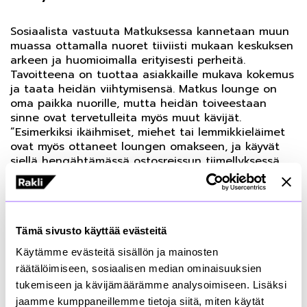
Sosiaalista vastuuta Matkuksessa kannetaan muun
muassa ottamalla nuoret tiiviisti mukaan keskuksen
arkeen ja huomioimalla erityisesti perheitä.
Tavoitteena on tuottaa asiakkaille mukava kokemus
ja taata heidän viihtymisensä. Matkus lounge on
oma paikka nuorille, mutta heidän toiveestaan
sinne ovat tervetulleita myös muut kävijät.
”Esimerkiksi ikäihmiset, miehet tai lemmikkieläimet
ovat myös ottaneet loungen omakseen, ja käyvät
siellä hengähtämässä ostosreissun tiimellyksessä.
Tilan suunnittelussa olivat mukana nuoret, ja he
itse osallistuvat myös tapahtumatuotantoon”,
kertoi
Miia Kautovaara
. Young Professionals -
verkosto kuunteli ihastuneena, kuinka hienosti
Tämä sivusto käyttää evästeitä
nuoret ovat kantaneet vastuuta oman tilansa
toteuttamisesta ja käytöstä. Ongelmia ei ole
Käytämme evästeitä sisällön ja mainosten
ilmennyt, vaikkei aktiivista valvontaa ole.
räätälöimiseen, sosiaalisen median ominaisuuksien
tukemiseen ja kävijämäärämme analysoimiseen. Lisäksi
Monikulttuurisuus Itiksessä
jaamme kumppaneillemme tietoja siitä, miten käytät