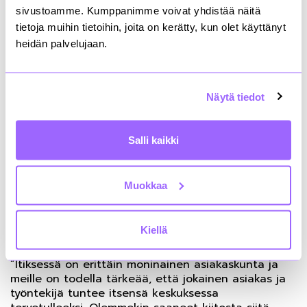
sivustoamme. Kumppanimme voivat yhdistää näitä
Kirsi Feirikki
ja
Anna Homén
kertoivat Itiksessä
tietoja muihin tietoihin, joita on kerätty, kun olet käyttänyt
järjestettävästä yhteisestä tapahtumasta, joka
heidän palvelujaan.
huomioi erityisesti ramadania viettävät
muslimiasiakkaat. Asia esiteltiin
yrittäjäyhdistyksessä maaliskuussa, toukokuussa
Näytä tiedot
selvitettiin asiakkaiden toiveita radaman-
kuukauden aikana tarkemmin ja kesäkuun alussa
lähdettiin jo liikkeelle yli kahdenkymmenen kaupan
Salli kaikki
voimin. ”Ennusteiden mukaan seuraavan
vuosikymmenen aikana monikulttuurisuus lisääntyy
Suomessa valtavasti. Meidän vaikutusalueellamme
se on jokapäiväistä arkea jo nyt”, sanoi Kirsi Feirikki.
Muokkaa
Kampanja on herättänyt voimakkaita reaktioita
puolesta ja vastaan, ja se on noteerattu laajasti
myös mediassa.
Kiellä
”Itiksessä on erittäin moninainen asiakaskunta ja
meille on todella tärkeää, että jokainen asiakas ja
työntekijä tuntee itsensä keskuksessa