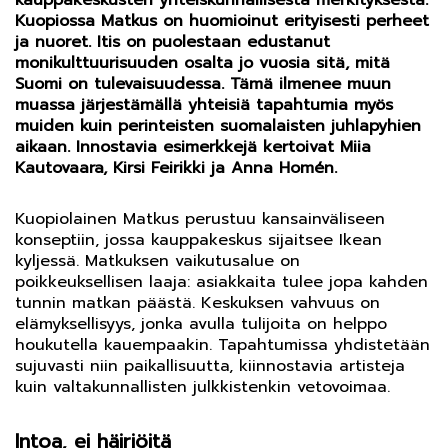
kauppakeskusten yhteiskunnallisesta merkityksestä.
Kuopiossa Matkus on huomioinut erityisesti perheet
ja nuoret. Itis on puolestaan edustanut
monikulttuurisuuden osalta jo vuosia sitä, mitä
Suomi on tulevaisuudessa. Tämä ilmenee muun
muassa järjestämällä yhteisiä tapahtumia myös
muiden kuin perinteisten suomalaisten juhlapyhien
aikaan. Innostavia esimerkkejä kertoivat Miia
Kautovaara, Kirsi Feirikki ja Anna Homén.
Kuopiolainen Matkus perustuu kansainväliseen
konseptiin, jossa kauppakeskus sijaitsee Ikean
kyljessä. Matkuksen vaikutusalue on
poikkeuksellisen laaja: asiakkaita tulee jopa kahden
tunnin matkan päästä. Keskuksen vahvuus on
elämyksellisyys, jonka avulla tulijoita on helppo
houkutella kauempaakin. Tapahtumissa yhdistetään
sujuvasti niin paikallisuutta, kiinnostavia artisteja
kuin valtakunnallisten julkkistenkin vetovoimaa.
Intoa, ei häiriöitä