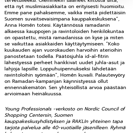
tervetulleeksi. Olemmekin saaneet kiitosta siitä,
että nyt muslimiasiakkaita on erityisesti huomioitu.
Emme pane pahaksemme, vaikka meitä pidettäisiin
Suomen suvaitsevaisimpana kauppakeskuksena”,
Anna Homén totesi. Käytännössä ramadanin
alkaessa kauppojen ja ravintoloiden henkilökuntaa
on opastettu, mistä ramadanissa on kyse ja miten
se vaikuttaa asiakkaiden käyttäytymiseen. ”Koko
kuukauden ajan vuorokauden harvoihin aterioihin
panostetaan todella. Päätösjuhla id-al-fitrin
lähestyessä perheet hankkivat uudet juhla-asut ja
lahjoja lapsille. Loppuhuipennukseksi lähdetään
ravintoloihin syömään”, Homén kuvaili. Palautevyöry
on Ramadan-kampanjan käynnistyessä ollut
ennennäkemätön. Sen yhteisöllistä arvoa päästään
arvioimaan heinäkuussa.
Young Professionals -verkosto on Nordic Council of
Shopping Centersin, Suomen
kauppakeskusyhdistyksen ja RAKLIn yhteinen tapa
tarjota palvelua alle 40-vuotiaille jäsenilleen. Ryhmä