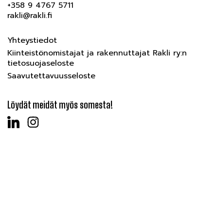
+358 9 4767 5711
rakli@rakli.fi
Yhteystiedot
Kiinteistönomistajat ja rakennuttajat Rakli ry:n
tietosuojaseloste
Saavutettavuusseloste
Löydät meidät myös somesta!