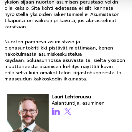
yksiön sijaan nuorten asumisen perustaso voikin
olla kaksio. Sitä kohti edetessä ei silti kannata
nyrpistellä yksiöiden rakentamiselle. Asumistason
tikapuita on vaikeampi kavuta, jos ala-askelmat
karsitaan.
Nuorten paraneva asumistaso ja
pienasuntokritiikki pistävät miettimään, kenen
näkökulmasta asumiskeskustelua
käydään. Soluasunnossa asuvasta tai sieltä yksiöön
muuttaneesta asumisen kehitys näyttää kovin
erilaiselta kuin omakotitalon kirjastohuoneesta tai
maaseudun kakkoskodin ikkunasta.
Lauri Lehtoruusu
Asiantuntija, asuminen