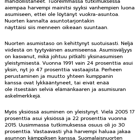
mahdollistaneet. Tuoreimmassa tutkimuksessa
aiempaa harvempi mainitsi syyksi vanhempien luona
asumiseen, ettei ole löytänyt vuokra-asuntoa.
Nuorten kannalta asuntotarjontakin
näyttäisi siis menneen oikeaan suuntaan.
Nuorten asumistaso on kehittynyt suotuisasti. Neljä
viidestä on tyytyväinen asumiseensa. Asumisväljyys
on kasvanut, mikä johtuu pitkälti yksinasumisen
yleistymisestä. Vuonna 1991 vain 24 prosenttia asui
yksin, nyt jo 47 prosenttia vastaajista. Perheen
perustaminen ja muutto yhteen kumppanin
kanssa ovat lykkääntyneet, tai eivät enää
ole itsestään selviä elämänkaaren ja asumisuran
askelmerkkejä.
Myös yksiössä asuminen on yleistynyt. Vielä 2005 17
prosenttia asui yksiössä ja 22 prosenttia vuonna
2015. Uusimmassa tutkimuksessa osuus oli jo 30
prosenttia. Vastaavasti yhä harvempi haluaa jakaa
asunnon kämppiksen kanssa. Suomalaisnuorten