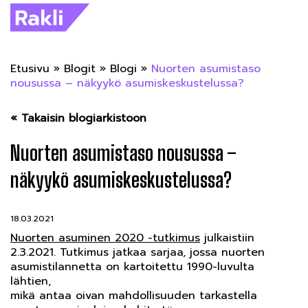
Etusivu
»
Blogit
»
Blogi
»
Nuorten asumistaso
nousussa – näkyykö asumiskeskustelussa?
« Takaisin blogiarkistoon
Nuorten asumistaso nousussa –
näkyykö asumiskeskustelussa?
18.03.2021
Nuorten asuminen 2020 -tutkimus
julkaistiin
2.3.2021. Tutkimus jatkaa sarjaa, jossa nuorten
asumistilannetta on kartoitettu 1990-luvulta
lähtien,
mikä antaa oivan mahdollisuuden tarkastella