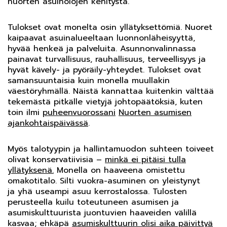
nuorten asuinolojen kehitystä.
Tulokset ovat monelta osin yllätyksettömiä. Nuoret
kaipaavat asuinalueeltaan luonnonläheisyyttä,
hyvää henkeä ja palveluita. Asunnonvalinnassa
painavat turvallisuus, rauhallisuus, terveellisyys ja
hyvät kävely- ja pyöräily-yhteydet. Tulokset ovat
samansuuntaisia kuin monella muullakin
väestöryhmällä. Näistä kannattaa kuitenkin välttää
tekemästä pitkälle vietyjä johtopäätöksiä, kuten
toin ilmi
puheenvuorossani
Nuorten asumisen
ajankohtaispäivässä
.
Myös talotyypin ja hallintamuodon suhteen toiveet
olivat konservatiivisia –
minkä ei pitäisi tulla
yllätyksenä.
Monella on haaveena omistettu
omakotitalo. Silti vuokra-asuminen on yleistynyt
ja yhä useampi asuu kerrostalossa. Tulosten
perusteella kuilu toteutuneen asumisen ja
asumiskulttuurista juontuvien haaveiden välillä
kasvaa; ehkäpä
asumiskulttuurin olisi aika päivittyä