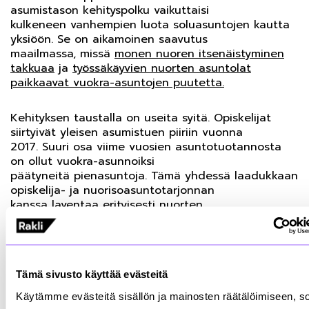
asumistason kehityspolku vaikuttaisi
kulkeneen vanhempien luota soluasuntojen kautta
yksiöön. Se on aikamoinen saavutus
maailmassa, missä
monen nuoren itsenäistyminen
takkuaa
ja
työssäkäyvien nuorten asuntolat
paikkaavat vuokra-asuntojen puutetta.
Kehityksen taustalla on useita syitä. Opiskelijat
siirtyivät yleisen asumistuen piiriin vuonna
2017. Suuri osa viime vuosien asuntotuotannosta
on ollut vuokra-asunnoiksi
päätyneitä pienasuntoja. Tämä yhdessä laadukkaan
opiskelija- ja nuorisoasuntotarjonnan
kanssa laventaa erityisesti nuorten
asumismahdollisuuksia, sillä vuokrayksiössä
asuu
tilastokeskuksen mukaan
tyypillisesti nuori
aikuinen.
Tämä sivusto käyttää evästeitä
Pienasuntopainotteinen asuntotuotanto vaikuttaisi
parantaneen nuorten asumismahdollisuuksia, mikä
Käytämme evästeitä sisällön ja mainosten räätälöimiseen, so