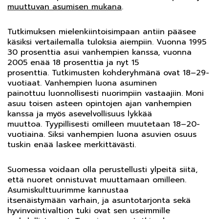
muuttuvan asumisen mukana
.
Tutkimuksen mielenkiintoisimpaan antiin pääsee
käsiksi vertailemalla tuloksia aiempiin. Vuonna 1995
30 prosenttia asui vanhempien kanssa, vuonna
2005 enää 18 prosenttia ja nyt 15
prosenttia. Tutkimusten kohderyhmänä ovat 18–29-
vuotiaat. Vanhempien luona asuminen
painottuu luonnollisesti nuorimpiin vastaajiin. Moni
asuu toisen asteen opintojen ajan vanhempien
kanssa ja myös asevelvollisuus lykkää
muuttoa. Tyypillisesti omilleen muutetaan 18–20-
vuotiaina. Siksi vanhempien luona asuvien osuus
tuskin enää laskee merkittävästi.
Suomessa voidaan olla perustellusti ylpeitä siitä,
että nuoret onnistuvat muuttamaan omilleen.
Asumiskulttuurimme kannustaa
itsenäistymään varhain, ja asuntotarjonta sekä
hyvinvointivaltion tuki ovat sen useimmille