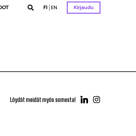
DOT
FI
EN
Kirjaudu
Löydät meidät myös somesta!