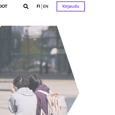
DOT
FI
EN
Kirjaudu