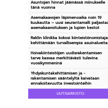
Asuntojen hinnat jäämässä miinukselle
tänä vuonna
Asemakaavojen läpimenoaika noin 19
kuukautta – uusi seurantamalli paljasta
asemakaavoituksen ja lupien kestot
Raklin klinikka kokosi kiinteistönomistaja
kehittämään turvallisempia asuinalueita
Hoivakiinteistöjen uudisrakentamisen
tarve kasvaa merkittävästi tulevina
vuosikymmeninä
Yhdyskuntakehittämisen ja -
rakentamisen sääntelyltä kaivataan
ennakoitavuutta investointeihin
UUTISARKISTO