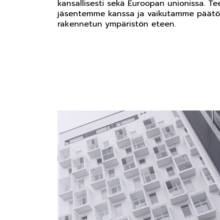
kansallisesti sekä Euroopan unionissa. 
jäsentemme kanssa ja vaikutamme päät
rakennetun ympäristön eteen.