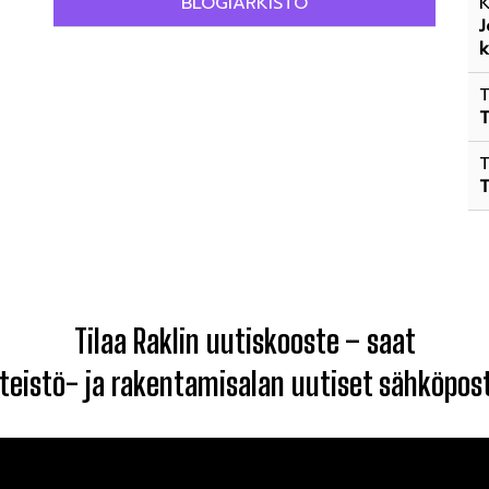
BLOGIARKISTO
K
J
k
T
T
T
T
Tilaa Raklin uutiskooste – saat
nteistö- ja rakentamisalan uutiset sähköposti