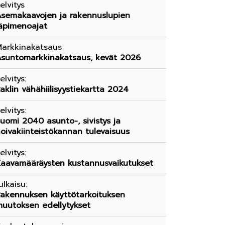
elvitys
semakaavojen ja rakennuslupien
äpimenoajat
arkkinakatsaus
suntomarkkinakatsaus, kevät 2026
elvitys:
aklin vähähiilisyystiekartta 2024
elvitys:
uomi 2040 asunto-, sivistys ja
oivakiinteistökannan tulevaisuus
elvitys:
aavamääräysten kustannusvaikutukset
ulkaisu:
akennuksen käyttötarkoituksen
uutoksen edellytykset