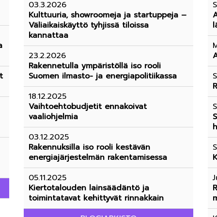
03.3.2026
S
Kulttuuria, showroomeja ja startuppeja –
A
Väliaikaiskäyttö tyhjissä tiloissa
l
kannattaa
a
M
23.2.2026
A
Rakennetulla ympäristöllä iso rooli
t
Suomen ilmasto- ja energiapolitiikassa
S
R
18.12.2025
Vaihtoehtobudjetit ennakoivat
S
vaaliohjelmia
S
h
03.12.2025
Rakennuksilla iso rooli kestävän
S
energiajärjestelmän rakentamisessa
K
05.11.2025
J
Kiertotalouden lainsäädäntö ja
R
toimintatavat kehittyvät rinnakkain
m