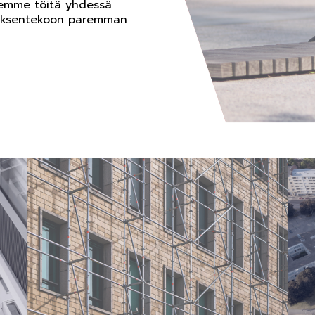
Teemme töitä yhdessä
öksentekoon paremman