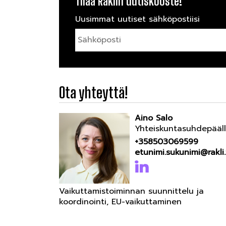
Tilaa Raklin uutiskooste!
Uusimmat uutiset sähköpostiisi
Ota yhteyttä!
Aino Salo
Yhteiskuntasuhdepääll
+358503069599
etunimi.sukunimi@rakli.
Vaikuttamistoiminnan suunnittelu ja
koordinointi, EU-vaikuttaminen