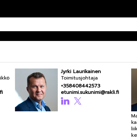
Jyrki Laurikainen
ikkö
Toimitusjohtaja
+358408442573
fi
etunimi.sukunimi@rakli.fi
Ma
ka
li
ke