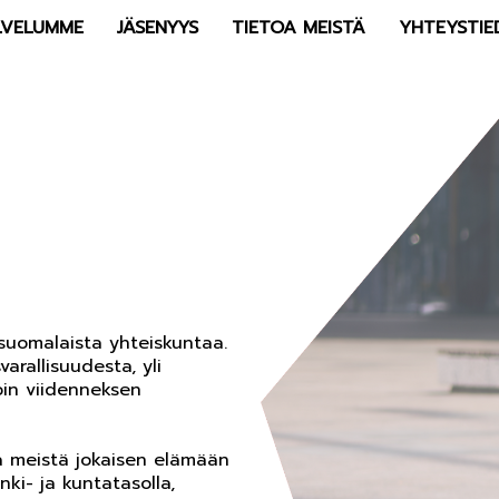
LVELUMME
JÄSENYYS
TIETOA MEISTÄ
YHTEYSTIE
suomalaista yhteiskuntaa.
arallisuudesta, yli
in viidenneksen
a meistä jokaisen elämään
ki- ja kuntatasolla,