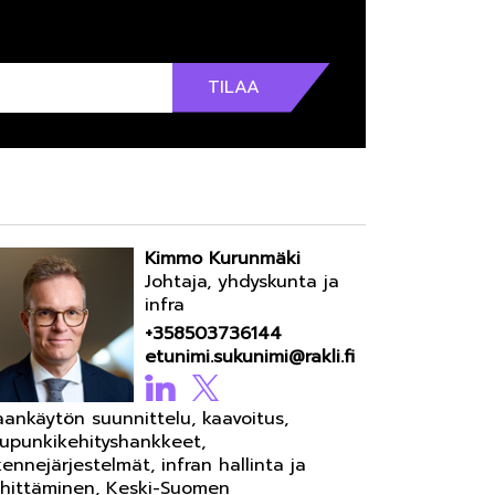
Kimmo Kurunmäki
Johtaja, yhdyskunta ja
infra
+358503736144
etunimi.sukunimi@rakli.fi
ankäytön suunnittelu, kaavoitus,
upunkikehityshankkeet,
ikennejärjestelmät, infran hallinta ja
hittäminen, Keski-Suomen