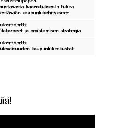
eskustelupaperi:
oustavasta kaavoituksesta tukea
estävään kaupunkikehitykseen
ulosraportti:
ilatarpeet ja omistamisen strategia
ulosraportti:
ulevaisuuden kaupunkikeskustat
isi!