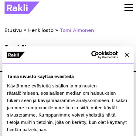
Etusivu
»
Henkilöstö
»
Tomi Aimonen
Tomi Aimonen
01.03.2023
Tämä sivusto käyttää evästeitä
Käytämme evästeitä sisällön ja mainosten
räätälöimiseen, sosiaalisen median ominaisuuksien
tukemiseen ja kävijämäärämme analysoimiseen. Lisäksi
jaamme kumppaneillemme tietoja siitä, miten käytät
Kiinteistönomistajat ja rakennuttajat Rakli ry
sivustoamme. Kumppanimme voivat yhdistää näitä
Annankatu 24, 2. krs
tietoja muihin tietoihin, joita on kerätty, kun olet käyttänyt
00100 Helsinki
heidän palvelujaan.
+358 9 4767 5711