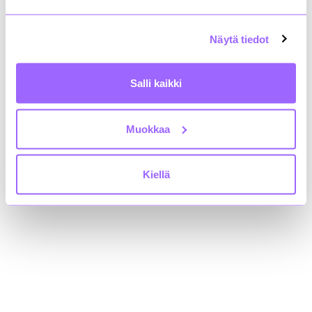
rakli@rakli.fi
Näytä tiedot
Yhteystiedot
Kiinteistönomistajat ja rakennuttajat Rakli ry:n
tietosuojaseloste
Salli kaikki
Saavutettavuusseloste
Muokkaa
Löydät meidät myös somesta!
Kiellä