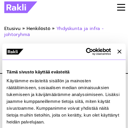
Etusivu
»
Henkilöstö
»
Yhdyskunta ja infra -
johtoryhmä
Yhdyskunta ja infra -johtoryhmä
05.06.2019
Tämä sivusto käyttää evästeitä
Käytämme evästeitä sisällön ja mainosten
räätälöimiseen, sosiaalisen median ominaisuuksien
tukemiseen ja kävijämäärämme analysoimiseen. Lisäksi
jaamme kumppaneillemme tietoja siitä, miten käytät
sivustoamme. Kumppanimme voivat yhdistää näitä
Kiinteistönomistajat ja rakennuttajat Rakli ry
tietoja muihin tietoihin, joita on kerätty, kun olet käyttänyt
Annankatu 24, 2. krs
heidän palvelujaan.
00100 Helsinki