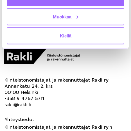
asiakirjamallit ulkoistamista koskevalle
hankintasopimukselle.
Muokkaa
Klinikan loppuraportti
Kiellä
Kiinteistönomistajat ja rakennuttajat Rakli ry
Annankatu 24, 2. krs
00100 Helsinki
+358 9 4767 5711
rakli@rakli.fi
Yhteystiedot
Kiinteistönomistajat ja rakennuttajat Rakli ry:n