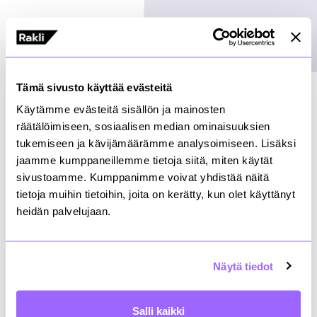
Etusivu
»
Klinikat
»
Varkaus
Tämä sivusto käyttää evästeitä
Käytämme evästeitä sisällön ja mainosten
räätälöimiseen, sosiaalisen median ominaisuuksien
Varkaus -klinikalla tutkittiin kunnan teknisen
tukemiseen ja kävijämäärämme analysoimiseen. Lisäksi
palvelutuotannon ulkoistamisen hankintaa. Klinikalla
jaamme kumppaneillemme tietoja siitä, miten käytät
pidettiin viisi työpajaa, joiden jälkeen toteutettiin
sivustoamme. Kumppanimme voivat yhdistää näitä
hankinta kilpailullisella neuvottelumenettelyllä.
tietoja muihin tietoihin, joita on kerätty, kun olet käyttänyt
Hankintaprosessi johti Varkauden kaupungin
heidän palvelujaan.
teknisen palvelutuotannon resurssien siirtoon
yksityiselle palvelutuottajalle liikkeenluovutuksella
sekä pitkäaikaiseen palvelutuotantoa koskevaan
sopimukseen.
Näytä tiedot
Klinikkatyöskentelyn jatkona kehitettiin yleinen
Salli kaikki
kuvaus ulkoistamisprosessin läpiviemisestä sekä