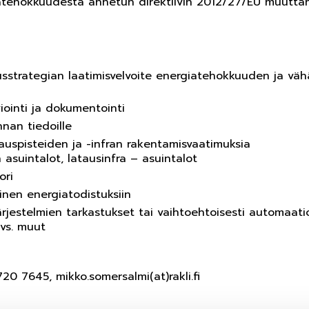
iatehokkuudesta annetun direktiivin 2012/27/EU muutta
usstrategian laatimisvelvoite energiatehokkuuden ja vähä
ointi ja dokumentointi
nan tiedoille
auspisteiden ja -infran rakentamisvaatimuksia
asuintalot, latausinfra – asuintalot
ori
inen energiatodistuksiin
ärjestelmien tarkastukset tai vaihtoehtoisesti automaati
 vs. muut
0 7645, mikko.somersalmi(at)rakli.fi