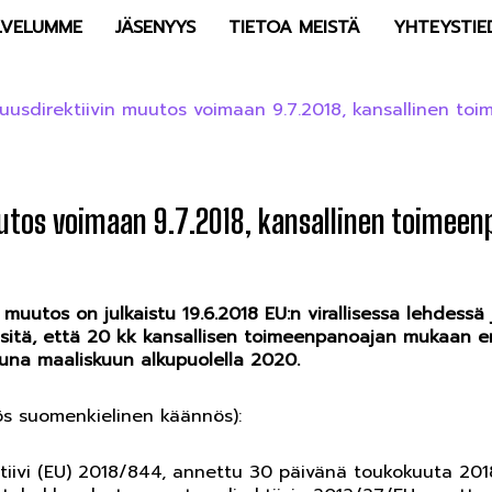
LVELUMME
JÄSENYYS
TIETOA MEISTÄ
YHTEYSTIE
uusdirektiivin muutos voimaan 9.7.2018, kansallinen to
utos voimaan 9.7.2018, kansallinen toimeen
muutos on julkaistu 19.6.2018 EU:n virallisessa lehdessä
 sitä, että 20 kk kansallisen toimeenpanoajan mukaan e
tuna maaliskuun alkupuolella 2020.
yös suomenkielinen käännös):
tiivi (EU) 2018/844, annettu 30 päivänä toukokuuta 20