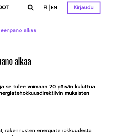
DOT
FI
EN
Kirjaudu
imeenpano alkaa
pano alkaa
 ja se tulee voimaan 20 päivän kuluttua
nergiatehokkuusdirektiivin mukaisten
18, rakennusten energiatehokkuudesta