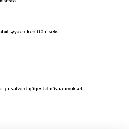
misesta
hiilisyyden kehittämiseksi
o- ja valvontajärjestelmävaatimukset