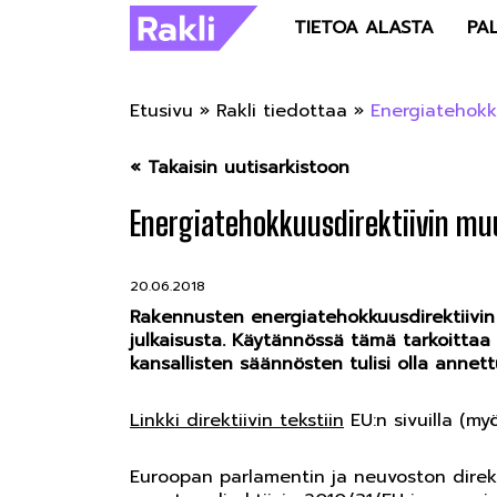
TIETOA ALASTA
PA
Etusivu
»
Rakli tiedottaa
»
Energiatehokk
« Takaisin uutisarkistoon
Energiatehokkuusdirektiivin mu
20.06.2018
Rakennusten energiatehokkuusdirektiivin 
julkaisusta. Käytännössä tämä tarkoittaa
kansallisten säännösten tulisi olla annet
Linkki direktiivin tekstiin
EU:n sivuilla (m
Euroopan parlamentin ja neuvoston direk