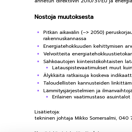
annetun direktiivin 2010/31/EU ja energ
Nostoja muutoksesta
Pitkän aikavälin (–> 2050) peruskorja
rakennuskannassa
Energiatehokkuuden kehittymisen arvi
Velvoitteita energiatehokkuustietokan
Sähköautojen kiinteistökohtaisten lat
Latauspistevaatimukset muut kuin 
Älykkäitä ratkaisuja koskeva indikaatt
Taloudellisten kannusteiden linkittäm
Lämmitysjärjestelmien ja ilmanvaihtoj
Erilainen vaatimustaso asuintalot
Lisätietoja:
tekninen johtaja Mikko Somersalmi, 040 72