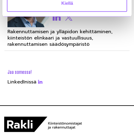
+358407207645
Kiellä
etunimi.sukunimi@rakli.fi
Rakennuttamisen ja ylläpidon kehittäminen,
kiinteistön elinkaari ja vastuullisuus,
rakennuttamisen säädösympäristö
Jaa somessa!
LinkedInissä