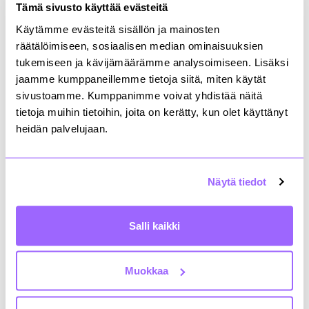
ratkaisuja, jotka tukevat niin ympäristön, sosiaalisen
Tämä sivusto käyttää evästeitä
vastuun kuin hyvän hallinnon tavoitteita. Myös
Käytämme evästeitä sisällön ja mainosten
rakennuttamisen puolella on edessä monia
räätälöimiseen, sosiaalisen median ominaisuuksien
kehittämistoimenpiteitä, joiden parissa tulen
tukemiseen ja kävijämäärämme analysoimiseen. Lisäksi
aktiivisesti työskentelemään.”
jaamme kumppaneillemme tietoja siitä, miten käytät
sivustoamme. Kumppanimme voivat yhdistää näitä
Lämpimästi tervetuloa Rakliin!
tietoja muihin tietoihin, joita on kerätty, kun olet käyttänyt
heidän palvelujaan.
Emilia Sillanpää
Asiantuntija, kehittäminen
ja vastuullisuus
Näytä tiedot
+358407083163
etunimi.sukunimi@rakli.fi
Salli kaikki
Rakennuttamisen ja kiinteistönomistajan
vastuullisuustoiminnan kehittäminen
Muokkaa
Mikko Somersalmi
Tekninen johtaja