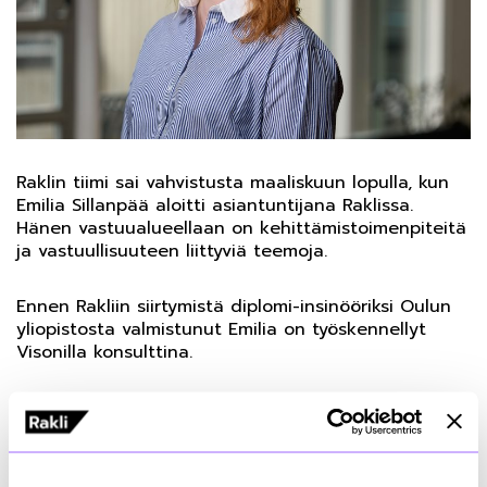
Raklin tiimi sai vahvistusta maaliskuun lopulla, kun
Emilia Sillanpää aloitti asiantuntijana Raklissa.
Hänen vastuualueellaan on kehittämistoimenpiteitä
ja vastuullisuuteen liittyviä teemoja.
Ennen Rakliin siirtymistä diplomi-insinööriksi Oulun
yliopistosta valmistunut Emilia on työskennellyt
Visonilla konsulttina.
”Odottavin ja innostunein mielin aloitan Raklissa.
Esimerkiksi ESG-teemat ovat yhä keskeisempiä
kiinteistö- ja rakentamisalalla, ja on hienoa päästä
yhdessä jäsenten kanssa kehittämään eteenpäin