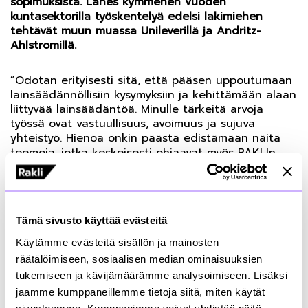
sopimuksista. Lähes kymmenen vuoden
kuntasektorilla työskentelyä edelsi lakimiehen
tehtävät muun muassa Unileverillä ja Andritz-
Ahlstromillä.
”Odotan erityisesti sitä, että pääsen uppoutumaan
lainsäädännöllisiin kysymyksiin ja kehittämään alaan
liittyvää lainsäädäntöä. Minulle tärkeitä arvoja
työssä ovat vastuullisuus, avoimuus ja sujuva
yhteistyö. Hienoa onkin päästä edistämään näitä
teemoja, jotka keskeisesti ohjaavat myös RAKLIn
toimintaa.”
Lämpimästi tervetuloa Eva RAKLIin!
Tämä sivusto käyttää evästeitä
Lisätietoa:
Käytämme evästeitä sisällön ja mainosten
Eva Elston-Hämäläinen
räätälöimiseen, sosiaalisen median ominaisuuksien
Lakimies, 043 825 6073,
eva.elston-
tukemiseen ja kävijämäärämme analysoimiseen. Lisäksi
hamalainen@rakli.fi
jaamme kumppaneillemme tietoja siitä, miten käytät
sivustoamme. Kumppanimme voivat yhdistää näitä