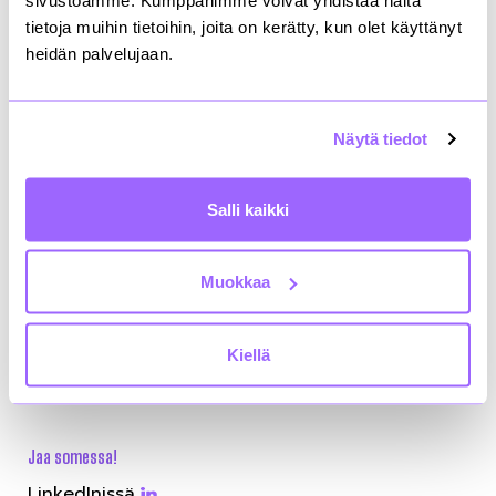
tietoja muihin tietoihin, joita on kerätty, kun olet käyttänyt
heidän palvelujaan.
Näytä tiedot
Salli kaikki
Jyrki Laurikainen
Toimitusjohtaja
+358408442573
Muokkaa
etunimi.sukunimi@rakli.fi
Kiellä
Jaa somessa!
LinkedInissä