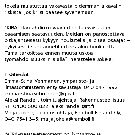
Jokela muistuttaa vakavasta pidemmän aikavälin
riskistä, jos kriisi pääsee syvenemään.
”KIRA-alan ahdinko vaarantaa tulevaisuuden
osaamisen saatavuuden. Meidän on panostettava
pitkäjänteisesti kykyyn houkutella ja pitää osaajat –
nykyisestä suhdannetilanteestakin huolimatta.
Tämä tarkoittaa ennen muuta uskoa
työmahdollisuuksiin alalla”, herättelee Jokela.
Lisätiedot:
Emma-Stina Vehmanen, ympäristö- ja
ilmastoministerin erityisavustaja, 040 847 1992,
emma-stina.vehmanen@gov.fi
Aleksi Randell, toimitusjohtaja, Rakennusteollisuus
RT, 0400 500 822, aleksi.randell@rt.fi
Maija Jokela, toimitusjohtaja, Ramboll Finland Oy,
040 7541 345, maija.jokela@ramboll.fi
*KIRA-päättäjäbarometri on kiinteistö- ja