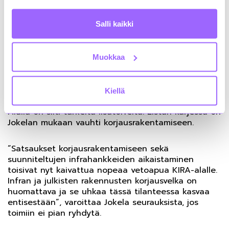
kilpailukyvyn kannalta on tärkeää, että edistämme
Suomen houkuttelevuutta investointikohteena
vihreän siirtymän hankkeille. Käytännössä tätä
Salli kaikki
voidaan toteuttaa ennakoitavalla ja sujuvalla
luvituksella sekä vahvistamalla maabrändiämme
vakaana, edistyksellisenä kestävän kehityksen
Muokkaa
edelläkävijänä. Suomen hiilineutraaliustavoite on
edelleen maailman kunnianhimoisin ja siitä meidän
tulee pitää kiinni”, alleviivaa Jokela.
Kiellä
Alalla on silti tärkeitä lisätoiveita. Listan kärjessä on
Jokelan mukaan vauhti korjausrakentamiseen.
”Satsaukset korjausrakentamiseen sekä
suunniteltujen infrahankkeiden aikaistaminen
toisivat nyt kaivattua nopeaa vetoapua KIRA-alalle.
Infran ja julkisten rakennusten korjausvelka on
huomattava ja se uhkaa tässä tilanteessa kasvaa
entisestään”, varoittaa Jokela seurauksista, jos
toimiin ei pian ryhdytä.