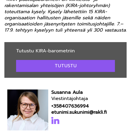
rakentamisalan yhteisöjen (KIRA-johtoryhmän)
toteuttama kysely. Kysely lähetettiin 15 KIRA-
organisaation hallitusten jäsenille sekä näiden
organisaatioiden jäsenyritysten toimitusjohtajille. 7.–
17.9. tehtyyn kyselyyn tuli yhteensä yli 300 vastausta.
Tutustu KIRA-barometriin
TUTUSTU
Susanna Aula
Viestintäjohtaja
+358407636994
etunimi.sukunimi@rakli.fi