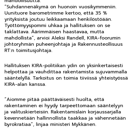
mahdollisuutta.
”Suhdannenäkymä on huonoin vuosikymmeniin.
Uunituore barometrimme kertoo, että 35 %
yrityksistä joutuu leikkaamaan henkilöstöään.
Työttömyyspommi uhkaa ja hallituksen on se
taklattava. Äärimmäisen haastavaa, mutta
mahdollista”, arvioi Aleksi Randell, KIRA-foorumin
johtoryhmän puheenjohtaja ja Rakennusteollisuus
RT:n toimitusjohtaja.
Hallituksen KIRA-politiikan ydin on yksinkertaisesti
helpottaa ja vauhdittaa rakentamista sujuvammalla
sääntelyllä. Tarkoitus on toimia tiiviissä yhteistyössä
KIRA-alan kanssa.
”Aiomme pitää päättäväisesti huolta, että
rakentaminen ei hyydy tarpeettomaan sääntelyyn
ja valituskierteisiin. Rakentamislain korjaussarjalla
kevennetään hallinnollista taakkaa ja vähennetään
byrokratiaa”, linjaa ministeri Mykkänen.