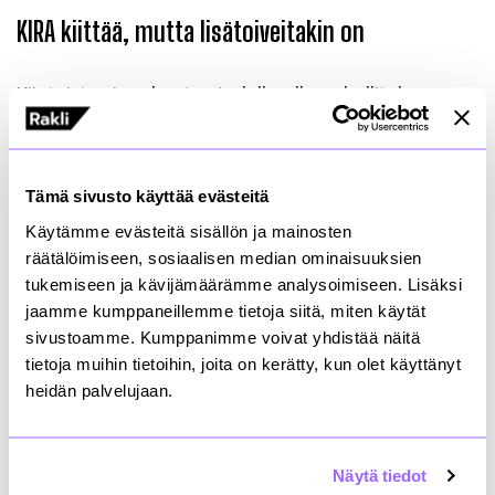
KIRA kiittää, mutta lisätoiveitakin on
Kiinteistö- ja rakentamisalalla ollaan hallituksen
toimiin suurelta osin tyytyväisiä.
”Hallitus otti alan toiveita jo hallitusohjelmassa ja
sitten budjettiriihessä hyvin huomioon. Toimia
Tämä sivusto käyttää evästeitä
tarvitaan nyt vahvasti ennakoiden, koska alan
Käytämme evästeitä sisällön ja mainosten
jälkisyklisyys merkitsee suurta riskiä kriisin
räätälöimiseen, sosiaalisen median ominaisuuksien
pitkittymisestä ja laajentumisesta. Siksi ministerin
tukemiseen ja kävijämäärämme analysoimiseen. Lisäksi
uusi avaus on lupaava”, tiivistää Randell.
jaamme kumppaneillemme tietoja siitä, miten käytät
sivustoamme. Kumppanimme voivat yhdistää näitä
Mykkäsen ”esteet pois” -linjaus saa kiitoksen
tietoja muihin tietoihin, joita on kerätty, kun olet käyttänyt
vihreän siirtymän ja investointien näkökulmasta.
Ramboll Finland Oy:n toimitusjohtaja Maija Jokela
heidän palvelujaan.
katsoo KIRA-alan suurta kuvaa Suomelle.
”Rakentamisen ja koko maamme talouden ja
Näytä tiedot