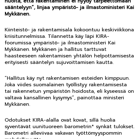
huolta, että rakentaminen ei hyydy tarpeettomaan
sääntelyyn”, linjaa ympäristö- ja ilmastoministeri Kai
Mykkänen.
Kiinteistö- ja rakentamisala kokoontuu keskiviikkona
kriisitunnelmissa. Tilannetta käy läpi KIRA-
foorumissa ympäristö- ja ilmastoministeri Kai
Mykkänen. Mykkänen ja hallitus tarttuvat
haasteeseen rakentamisen yhtälön helpottamisesta
erityisesti sääntelyn sujuvoittamisen kautta.
”Hallitus käy nyt rakentamisen esteiden kimppuun.
Joka viides suomalainen työllistyy rakentamisesta
tai rakennetun ympäristön hoidosta, eli kyseessä on
valtava kansallinen kysymys”, painottaa ministeri
Mykkänen.
Odotukset KIRA-alalla ovat kovat, sillä huolia
syventävät uunituoreen barometrin* synkät tulokset.
Barometri alleviivaa vakavan työttömyyspommin