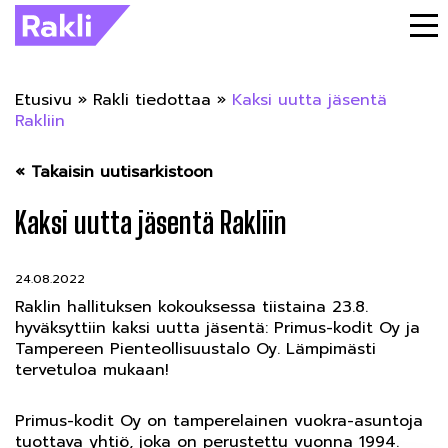
Etusivu
»
Rakli tiedottaa
»
Kaksi uutta jäsentä
Rakliin
« Takaisin uutisarkistoon
Kaksi uutta jäsentä Rakliin
24.08.2022
Raklin hallituksen kokouksessa tiistaina 23.8.
hyväksyttiin kaksi uutta jäsentä: Primus-kodit Oy ja
Tampereen Pienteollisuustalo Oy. Lämpimästi
tervetuloa mukaan!
Primus-kodit Oy on tamperelainen vuokra-asuntoja
tuottava yhtiö, joka on perustettu vuonna 1994.