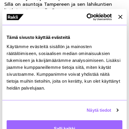
Sillä on asuntoja Tampereen ja sen lähikuntien
lisäksi myös muualla Suomessa.
Tampereen Pienteollisuustalo Oy on Tampereen
keskustassa sijaitseva keskinäinen kiinteistöyhtiö.
Yhtiön omistamissa tiloissa työskentelee ja toimii
Tämä sivusto käyttää evästeitä
tällä hetkellä noin 200 yritystä ja yhteisöä.
Käytämme evästeitä sisällön ja mainosten
räätälöimiseen, sosiaalisen median ominaisuuksien
Raklissa on nyt 237 jäsentä.
tukemiseen ja kävijämäärämme analysoimiseen. Lisäksi
jaamme kumppaneillemme tietoja siitä, miten käytät
sivustoamme. Kumppanimme voivat yhdistää näitä
Jyrki Laurikainen
Toimitusjohtaja
tietoja muihin tietoihin, joita on kerätty, kun olet käyttänyt
heidän palvelujaan.
+358408442573
etunimi.sukunimi@rakli.fi
Näytä tiedot
Salli kaikki