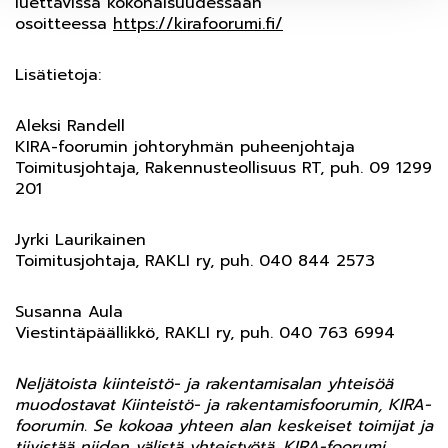
luettavissa kokonaisuudessaan
osoitteessa
https://kirafoorumi.fi/
Lisätietoja:
Aleksi Randell
KIRA-foorumin johtoryhmän puheenjohtaja
Toimitusjohtaja, Rakennusteollisuus RT, puh. 09 1299
201
Jyrki Laurikainen
Toimitusjohtaja, RAKLI ry, puh. 040 844 2573
Susanna Aula
Viestintäpäällikkö, RAKLI ry, puh. 040 763 6994
Neljätoista kiinteistö- ja rakentamisalan yhteisöä
muodostavat Kiinteistö- ja rakentamisfoorumin, KIRA-
foorumin. Se kokoaa yhteen alan keskeiset toimijat ja
tiivistää niiden välistä yhteistyötä. KIRA-foorumi