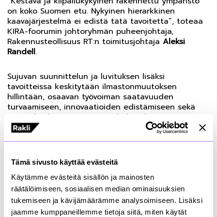
”Kestävä ja kilpailukykyinen rakennettu ympäristö
on koko Suomen etu. Nykyinen hierarkkinen
kaavajärjestelmä ei edistä tätä tavoitetta”, toteaa
KIRA-foorumin johtoryhmän puheenjohtaja,
Rakennusteollisuus RT:n toimitusjohtaja
Aleksi
Randell
.
Sujuvan suunnittelun ja luvituksen lisäksi
tavoitteissa keskitytään ilmastonmuutoksen
hillintään, osaavan työvoiman saatavuuden
turvaamiseen, innovaatioiden edistämiseen sekä
peräänkuulutetaan ministeri(öt)ä rakennetun
ympäristön kokonaisohjaukseen. Tulevan
vaalikauden aikana on myös uudistettava liikenteen
runkoverkkoa kaksiraiteiseksi ja nelikaistaiseksi, jotta
se palvelee sekä ihmisten liikkumisen että
Tämä sivusto käyttää evästeitä
tavaroiden kuljetuksen nykyisiä ja tulevia tarpeita.
Käytämme evästeitä sisällön ja mainosten
räätälöimiseen, sosiaalisen median ominaisuuksien
”Kiinteistö- ja rakentamisalan toimien merkittävyys
tukemiseen ja kävijämäärämme analysoimiseen. Lisäksi
kasvaa tulevaisuudessa, kun esimerkiksi
ilmastonmuutos ja kaupungistuminen muovaavat
jaamme kumppaneillemme tietoja siitä, miten käytät