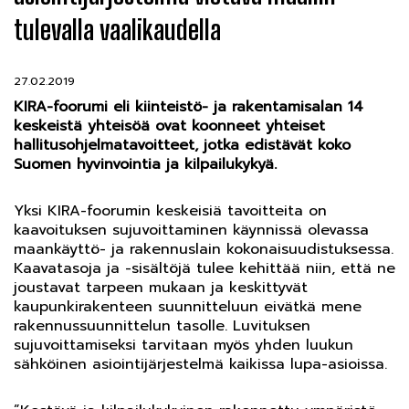
tulevalla vaalikaudella
27.02.2019
KIRA-foorumi eli kiinteistö- ja rakentamisalan 14
keskeistä yhteisöä ovat koonneet yhteiset
hallitusohjelmatavoitteet, jotka edistävät koko
Suomen hyvinvointia ja kilpailukykyä.
Yksi KIRA-foorumin keskeisiä tavoitteita on
kaavoituksen sujuvoittaminen käynnissä olevassa
maankäyttö- ja rakennuslain kokonaisuudistuksessa.
Kaavatasoja ja -sisältöjä tulee kehittää niin, että ne
joustavat tarpeen mukaan ja keskittyvät
kaupunkirakenteen suunnitteluun eivätkä mene
rakennussuunnittelun tasolle. Luvituksen
sujuvoittamiseksi tarvitaan myös yhden luukun
sähköinen asiointijärjestelmä kaikissa lupa-asioissa.