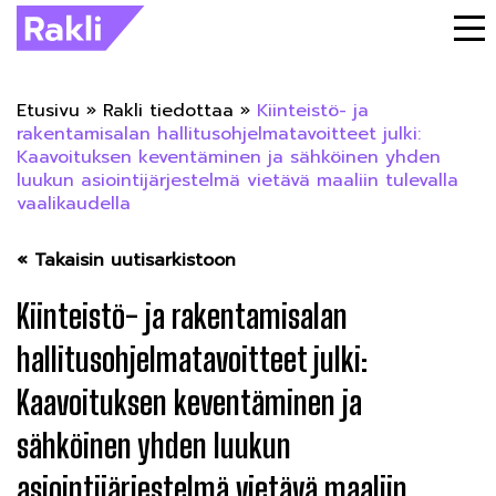
Etusivu
»
Rakli tiedottaa
»
Kiinteistö- ja
rakentamisalan hallitusohjelmatavoitteet julki:
Kaavoituksen keventäminen ja sähköinen yhden
luukun asiointijärjestelmä vietävä maaliin tulevalla
vaalikaudella
« Takaisin uutisarkistoon
Kiinteistö- ja rakentamisalan
hallitusohjelmatavoitteet julki:
Kaavoituksen keventäminen ja
sähköinen yhden luukun
asiointijärjestelmä vietävä maaliin