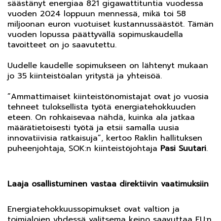
säästänyt energiaa 821 gigawattituntia vuodessa
vuoden 2024 loppuun mennessä, mikä toi 58
miljoonan euron vuotuiset kustannussäästöt. Tämän
vuoden lopussa päättyvällä sopimuskaudella
tavoitteet on jo saavutettu.
Uudelle kaudelle sopimukseen on lähtenyt mukaan
jo 35 kiinteistöalan yritystä ja yhteisöä.
”Ammattimaiset kiinteistönomistajat ovat jo vuosia
tehneet tuloksellista työtä energiatehokkuuden
eteen. On rohkaisevaa nähdä, kuinka ala jatkaa
määrätietoisesti työtä ja etsii samalla uusia
innovatiivisia ratkaisuja”, kertoo Raklin hallituksen
puheenjohtaja, SOK:n kiinteistöjohtaja
Pasi Suutari
.
Laaja osallistuminen vastaa direktiivin vaatimuksiin
Energiatehokkuussopimukset ovat valtion ja
toimialojen yhdessä valitsema keino saavuttaa EU:n