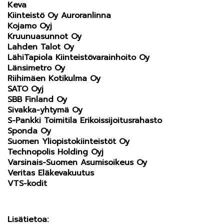
Keva
Kiinteistö Oy Auroranlinna
Kojamo Oyj
Kruunuasunnot Oy
Lahden Talot Oy
LähiTapiola Kiinteistövarainhoito Oy
Länsimetro Oy
Riihimäen Kotikulma Oy
SATO Oyj
SBB Finland Oy
Sivakka-yhtymä Oy
S-Pankki Toimitila Erikoissijoitusrahasto
Sponda Oy
Suomen Yliopistokiinteistöt Oy
Technopolis Holding Oyj
Varsinais-Suomen Asumisoikeus Oy
Veritas Eläkevakuutus
VTS-kodit
Lisätietoa: