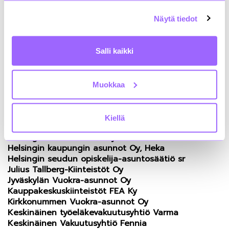
opastusta sekä suuren vertaisverkoston avun
sopimuksen tavoitteiden saavuttamiseksi.
Näytä tiedot
Kiinteistöalan energiatehokkuussopimuksen
Salli kaikki
toimenpideohjelmiin liittyneet toimijat:
Amplus Holding Oy
Asuntosäätiön Asumisoikeus Oy
Muokkaa
Fokus Nordic Finland Oy
Erikoissijoitusrahasto Mandatum AM Suomi
Kiinteistöt II
Kiellä
Espoon Asunnot Oy
Helsingin Asumisoikeus Oy
Helsingin kaupungin asunnot Oy, Heka
Helsingin seudun opiskelija-asuntosäätiö sr
Julius Tallberg-Kiinteistöt Oy
Jyväskylän Vuokra-asunnot Oy
Kauppakeskuskiinteistöt FEA Ky
Kirkkonummen Vuokra-asunnot Oy
Keskinäinen työeläkevakuutusyhtiö Varma
Keskinäinen Vakuutusyhtiö Fennia