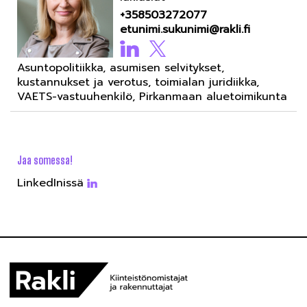
+358503272077
etunimi.sukunimi@rakli.fi
Asuntopolitiikka, asumisen selvitykset,
kustannukset ja verotus, toimialan juridiikka,
VAETS-vastuuhenkilö, Pirkanmaan aluetoimikunta
Jaa somessa!
LinkedInissä