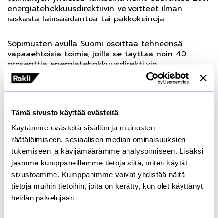
energiatehokkuusdirektiivin velvoitteet ilman
raskasta lainsäädäntöä tai pakkokeinoja.
Sopimusten avulla Suomi osoittaa tehneensä
vapaaehtoisia toimia, joilla se täyttää noin 40
prosenttia energiatehokkuusdirektiivin
toimenpanokaudella 2021-2030 sen 8 artiklan
mukaisesta sitovasta kansallisesta
energiansäästövelvoitteesta.
Tämä sivusto käyttää evästeitä
”Sopimustoiminnan laaja kattavuus on edellytys,
Käytämme evästeitä sisällön ja mainosten
jotta voimme osoittaa näillä vapaaehtoisilla toimilla
täyttävämme energiatehokkuusdirektiivin
räätälöimiseen, sosiaalisen median ominaisuuksien
asettamat sitovat kansalliset tavoitteet. Mukana on
tukemiseen ja kävijämäärämme analysoimiseen. Lisäksi
jo iso joukko organisaatioita, mutta
jaamme kumppaneillemme tietoja siitä, miten käytät
sopimuskaudella toivotaan vielä monen lähtevän
sivustoamme. Kumppanimme voivat yhdistää näitä
mukaan tähän tärkeään työhön”, sanoo
Aija Tasa
tietoja muihin tietoihin, joita on kerätty, kun olet käyttänyt
Raklista.
heidän palvelujaan.
Sopimukseen liittyneet saavat tietoa, tukea ja