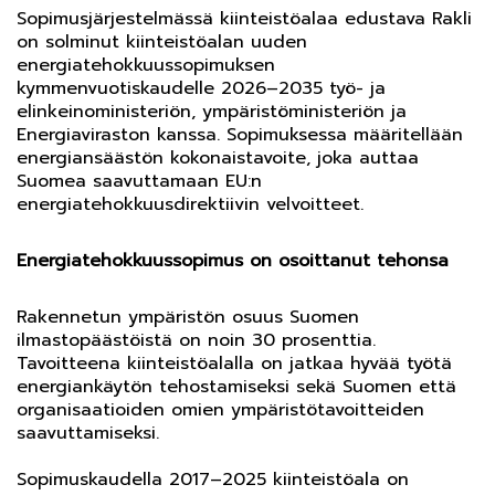
Sopimusjärjestelmässä kiinteistöalaa edustava Rakli
on solminut kiinteistöalan uuden
energiatehokkuussopimuksen
kymmenvuotiskaudelle 2026–2035 työ- ja
elinkeinoministeriön, ympäristöministeriön ja
Energiaviraston kanssa. Sopimuksessa määritellään
energiansäästön kokonaistavoite, joka auttaa
Suomea saavuttamaan EU:n
energiatehokkuusdirektiivin velvoitteet.
Energiatehokkuussopimus on osoittanut tehonsa
Rakennetun ympäristön osuus Suomen
ilmastopäästöistä on noin 30 prosenttia.
Tavoitteena kiinteistöalalla on jatkaa hyvää työtä
energiankäytön tehostamiseksi sekä Suomen että
organisaatioiden omien ympäristötavoitteiden
saavuttamiseksi.
Sopimuskaudella 2017–2025 kiinteistöala on