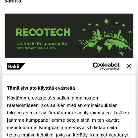
saralta.
Tarvitaan vielä kunnianhimoisempia toimia kohti
kestävämpää rakennusalaa
Tämä sivusto käyttää evästeitä
Alalla on ollut jo pitkään tapoja mitata
Käytämme evästeitä sisällön ja mainosten
hiilidioksidipäästöjä ja minimoida hiilijalanjälkeä.
räätälöimiseen, sosiaalisen median ominaisuuksien
RecoTech 2022 -tapahtumassa kysytäänkin: ovatko
tukemiseen ja kävijämäärämme analysoimiseen. Lisäksi
hiilidioksidipäästöjen mittaus ja hiilijalanjäljen
jaamme kumppaneillemme tietoja siitä, miten käytät
pienentäminen riittäviä keinoja, vai onko meillä vielä
sivustoamme. Kumppanimme voivat yhdistää näitä
mahdollisuus parantaa?
tietoja muihin tietoihin, joita on kerätty, kun olet käyttänyt