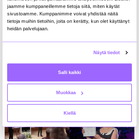
yksityinen toimija vuokralaisen roolissa tekee
jaamme kumppaneillemme tietoja siitä, miten käytät
rakennuttajan tai kiinteistösijoittajan eli
sivustoamme. Kumppanimme voivat yhdistää näitä
vuokranantajan kanssa sopimuksen joko kokonaan
tietoja muihin tietoihin, joita on kerätty, kun olet käyttänyt
uuden tai peruskorjattavan kohteen rakentamisesta
heidän palvelujaan.
tai korjaamisesta vuokraamista varten. Toimikunnan
valmistelemat Built to Suit -sopimusmallit ovat
tulossa kesän aikana lausuttaviksi.
Näytä tiedot
Rakennuttaminen 2022 -tapahtumassa julkistettiin
myös Vuoden rakennuttaja ja Vuoden
rakennuttajakonsultti. Vuoden rakennuttaja on
Salli kaikki
Tampereen kaupunki ja Vuoden
rakennuttajakonsultti Mari Lautala Sitowisesta.
Lämpimät onnittelut!
Muokkaa
Kiellä