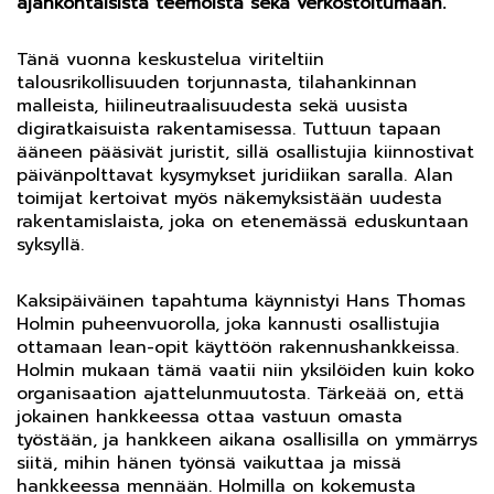
ajankohtaisista teemoista sekä verkostoitumaan.
Tänä vuonna keskustelua viriteltiin
talousrikollisuuden torjunnasta, tilahankinnan
malleista, hiilineutraalisuudesta sekä uusista
digiratkaisuista rakentamisessa. Tuttuun tapaan
ääneen pääsivät juristit, sillä osallistujia kiinnostivat
päivänpolttavat kysymykset juridiikan saralla. Alan
toimijat kertoivat myös näkemyksistään uudesta
rakentamislaista, joka on etenemässä eduskuntaan
syksyllä.
Kaksipäiväinen tapahtuma käynnistyi Hans Thomas
Holmin puheenvuorolla, joka kannusti osallistujia
ottamaan lean-opit käyttöön rakennushankkeissa.
Holmin mukaan tämä vaatii niin yksilöiden kuin koko
organisaation ajattelunmuutosta. Tärkeää on, että
jokainen hankkeessa ottaa vastuun omasta
työstään, ja hankkeen aikana osallisilla on ymmärrys
siitä, mihin hänen työnsä vaikuttaa ja missä
hankkeessa mennään. Holmilla on kokemusta