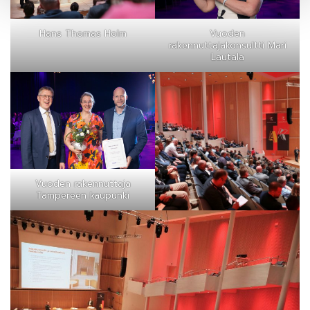
Hans Thomas Holm
Vuoden
rakennuttajakonsultti Mari
Lautala
Vuoden rakennuttaja
Tampereen kaupunki