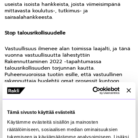
useista isoista hankkeista, joista viimeisimpänä
mittavasta koulutus-, tutkimus- ja
sairaalahankkeesta.
Stop talousrikollisuudelle
Vastuullisuus ilmenee alan toimissa laajalti, ja tänä
vuonna vastuullisuutta lähestyttiin
Rakennuttaminen 2022 -tapahtumassa
talousrikollisuuden torjunnan kautta.
Puheenvuoroissa tuotiin esille, että vastuullinen
rakennuttaja huolehtii omat prosessit kuntoon,
reagoi nopeasti puutteisiin ja laiminlyönteihin,
huolehtii osaamisesta, vastuuttamisesta ja
perehdyttämisestä sekä valvoo, vaatii ja jalkauttaa.
Lisäksi rakennuttajalle on tärkeää tietää, kuka työn
Tämä sivusto käyttää evästeitä
tekee ja keitä työmaalla toimii.
Käytämme evästeitä sisällön ja mainosten
Tapahtuman osallistujat pääsivät myös kuulemaan
räätälöimiseen, sosiaalisen median ominaisuuksien
Built to Suit -vuokramallista, jossa julkinen tai
tukemiseen ja kävijämäärämme analysoimiseen. Lisäksi