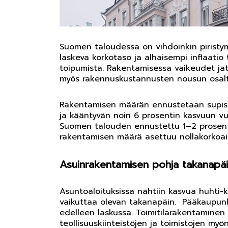
Suomen taloudessa on vihdoinkin piristy
laskeva korkotaso ja alhaisempi inflaatio
toipumista. Rakentamisessa vaikeudet jat
myös rakennuskustannusten nousun osalta
Rakentamisen määrän ennustetaan supis
ja kääntyvän noin 6 prosentin kasvuun v
Suomen talouden ennustettu 1–2 prosenti
rakentamisen määrä asettuu nollakorkoaik
Asuinrakentamisen pohja takanapä
Asuntoaloituksissa nähtiin kasvua huhti
vaikuttaa olevan takanapäin. Pääkaupun
edelleen laskussa. Toimitilarakentamine
teollisuuskiinteistöjen ja toimistojen my