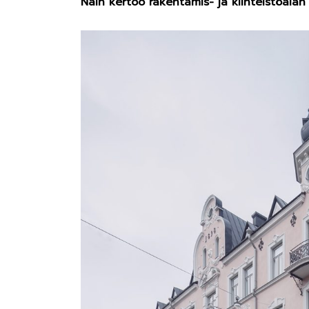
Näin kertoo rakentamis- ja kiinteistöala