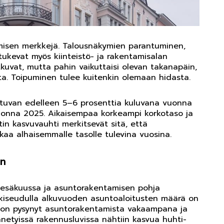
misen merkkejä. Talousnäkymien parantuminen,
 tukevat myös kiinteistö- ja rakentamisalan
kuvat, mutta pahin vaikuttaisi olevan takanapäin,
. Toipuminen tulee kuitenkin olemaan hidasta.
tuvan edelleen 5–6 prosenttia kuluvana vuonna
uonna 2025. Aikaisempaa korkeampi korkotaso ja
n kasvuvauhti merkitsevät sitä, että
aa alhaisemmalle tasolle tulevina vuosina.
in
-kesäkuussa ja asuntorakentamisen pohja
kiseudulla alkuvuoden asuntoaloitusten määrä on
n on pysynyt asuntorakentamista vakaampana ja
önnetyissä rakennusluvissa nähtiin kasvua huhti-