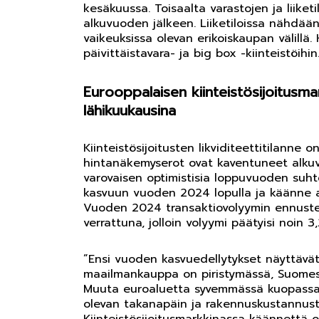
kesäkuussa. Toisaalta varastojen ja liike
alkuvuoden jälkeen. Liiketiloissa nähdä
vaikeuksissa olevan erikoiskaupan välillä. 
päivittäistavara- ja big box -kiinteistöihin
Eurooppalaisen kiinteistösijoitus
lähikuukausina
Kiinteistösijoitusten likviditeettitilann
hintanäkemyserot ovat kaventuneet alkuvu
varovaisen optimistisia loppuvuoden suh
kasvuun vuoden 2024 lopulla ja käänne ajo
Vuoden 2024 transaktiovolyymin ennuste
verrattuna, jolloin volyymi päätyisi noin 3,
”Ensi vuoden kasvuedellytykset näyttävät 
maailmankauppa on piristymässä, Suomessa
Muuta euroaluetta syvemmässä kuopassa 
olevan takanapäin ja rakennuskustannuste