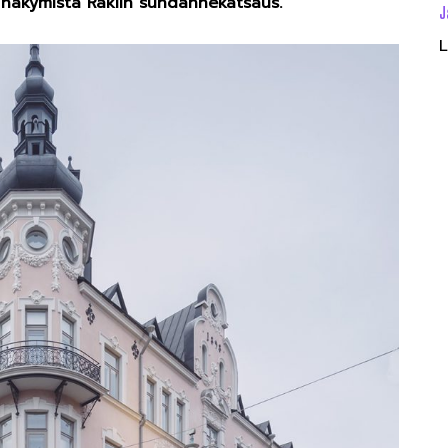
n näkymistä Raklin suhdannekatsaus.
J
L