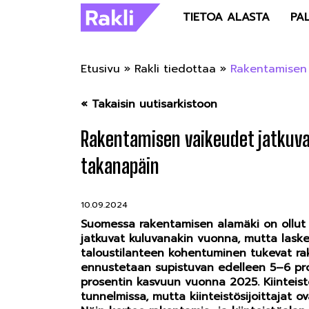
TIETOA ALASTA
PA
Etusivu
»
Rakli tiedottaa
»
Rakentamisen 
« Takaisin uutisarkistoon
Rakentamisen vaikeudet jatkuva
takanapäin
10.09.2024
Suomessa rakentamisen alamäki on ollut 
jatkuvat kuluvanakin vuonna, mutta laskev
taloustilanteen kohentuminen tukevat r
ennustetaan supistuvan edelleen 5–6 pro
prosentin kasvuun vuonna 2025. Kiinteis
tunnelmissa, mutta kiinteistösijoittajat 