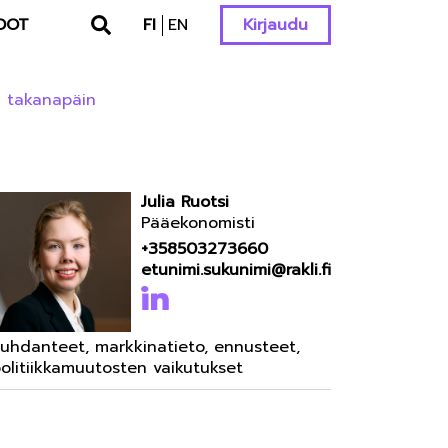
DOT
FI
EN
Kirjaudu
n takanapäin
Julia Ruotsi
Pääekonomisti
+358503273660
etunimi.sukunimi@rakli.fi
uhdanteet, markkinatieto, ennusteet,
olitiikkamuutosten vaikutukset