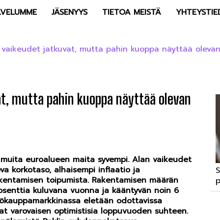
LVELUMME
JÄSENYYS
TIETOA MEISTÄ
YHTEYSTIE
vaikeudet jatkuvat, mutta pahin kuoppa näyttää oleva
t, mutta pahin kuoppa näyttää olevan
muita euroalueen maita syvempi. Alan vaikeudet
a korkotaso, alhaisempi inflaatio ja
S
akentamisen toipumista. Rakentamisen määrän
p
senttia kuluvana vuonna ja kääntyvän noin 6
tökauppamarkkinassa eletään odottavissa
ovat varovaisen optimistisia loppuvuoden suhteen.