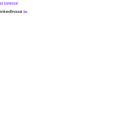
aa somessa!
inkedInissä