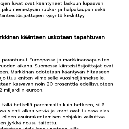
tilojen luvat ovat kääntyneet laskuun lupaavan
än jako menestyvän ruoka- ja halpakaupan sekä
Kiinteistösijoittajien kysyntä keskittyy
.
markkinan käänteen uskotaan tapahtuvan
e on parantunut Euroopassa ja markkinaosapuolten
oden aikana. Suomessa kiinteistösijoittajat ovat
teen. Markkinan odotetaan kääntyvän hitaaseen
ittuu eniten viimeiselle vuosineljännekselle.
taan kasvavan noin 20 prosenttia edellisvuoteen
2 miljardiin euroon.
tällä hetkellä paremmalta kuin hetkeen, sillä
 vienti alkaa vetää ja korot ovat tulossa alas.
olleen asuinrakentamisen pohjakin vaikuttaa
n jyrkkä nousu taitettu.