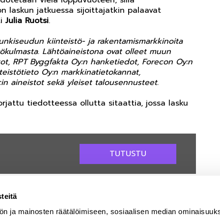
dotetaan vielä loppuvuoteen, sillä
 laskun jatkuessa sijoittajatkin palaavat
ti
Julia Ruotsi
.
punkiseudun kiinteistö- ja rakentamismarkkinoita
äkökulmasta. Lähtöaineistona ovat olleet muun
ot, RPT Byggfakta Oy:n hanketiedot, Forecon Oy:n
teistötieto Oy:n markkinatietokannat,
n aineistot sekä yleiset talousennusteet.
rjattu tiedotteessa ollutta sitaattia, jossa lasku
TUTUSTU
teitä
ön ja mainosten räätälöimiseen, sosiaalisen median ominaisuuk
Yhteystiedot