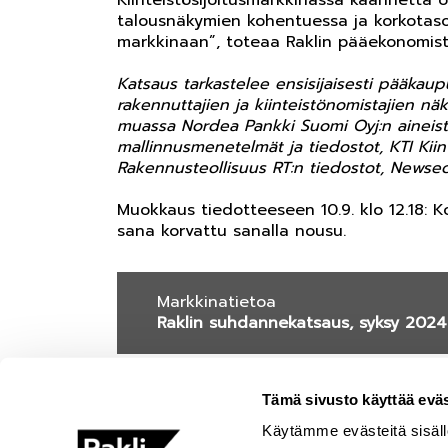
Kiinteistösijoitusmarkkinassa käännettä o
talousnäkymien kohentuessa ja korkotason
markkinaan”, toteaa Raklin pääekonomis
Katsaus tarkastelee ensisijaisesti pääkau
rakennuttajien ja kiinteistönomistajien n
muassa Nordea Pankki Suomi Oyj:n aineist
mallinnusmenetelmät ja tiedostot, KTI Kiin
Rakennusteollisuus RT:n tiedostot, Newseci
Muokkaus tiedotteeseen 10.9. klo 12.18: Ko
sana korvattu sanalla nousu.
Markkinatietoa
Raklin suhdannekatsaus, syksy 2024
Tämä sivusto käyttää eväs
Käytämme evästeitä sisäll