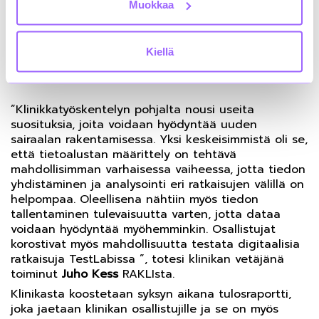
Muokkaa
tilaajapuolelle.
Klinikan suosituksista eväitä kehittää
Kiellä
maailman parasta sairaalaa
”Klinikkatyöskentelyn pohjalta nousi useita
suosituksia, joita voidaan hyödyntää uuden
sairaalan rakentamisessa. Yksi keskeisimmistä oli se,
että tietoalustan määrittely on tehtävä
mahdollisimman varhaisessa vaiheessa, jotta tiedon
yhdistäminen ja analysointi eri ratkaisujen välillä on
helpompaa. Oleellisena nähtiin myös tiedon
tallentaminen tulevaisuutta varten, jotta dataa
voidaan hyödyntää myöhemminkin. Osallistujat
korostivat myös mahdollisuutta testata digitaalisia
ratkaisuja TestLabissa ”, totesi klinikan vetäjänä
toiminut
Juho Kess
RAKLIsta.
Klinikasta koostetaan syksyn aikana tulosraportti,
joka jaetaan klinikan osallistujille ja se on myös