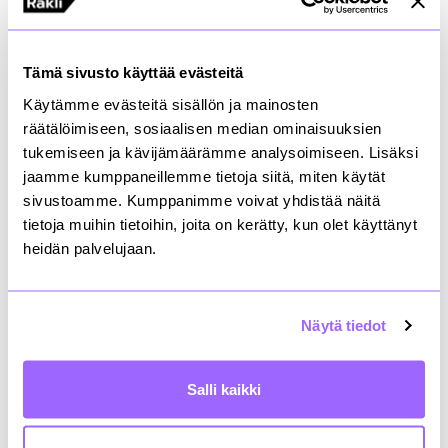
teknologiaratkaisujen testaamiseen
Klinikan tulosseminaari pidettiin syyskuun alussa
Tämä sivusto käyttää evästeitä
OYSin TestLabissa, joka tarjoaa tilat uusimpien
teknologiratkaisujen testaamiseen sekä
Käytämme evästeitä sisällön ja mainosten
mahdollistaa ratkaisujen yhteistestauksen ennen
räätälöimiseen, sosiaalisen median ominaisuuksien
käyttöönottoa. Klinikan tulosseminaarissa esittäytyi
tukemiseen ja kävijämäärämme analysoimiseen. Lisäksi
myös kaksi palveluntarjoajaa, joiden tuotteet ovat
jaamme kumppaneillemme tietoja siitä, miten käytät
olleet testikäytössä TestLabissa. Toinen heistä, Valfi
sivustoamme. Kumppanimme voivat yhdistää näitä
Human Analytics, hyödyntää turvakameratekniikkaa
tietoja muihin tietoihin, joita on kerätty, kun olet käyttänyt
ja kasvojen tunnistuksella pystyy laskemaan
ihmisvirtoja ja jopa tiloissa vallitsevia tunnetiloja.
heidän palvelujaan.
Lisäksi tilaisuudessa kuultiin Air0 -yrityksen
tekemästä sisäilmatutkimuksesta TestLabissa, joka
Näytä tiedot
osoitti eroavaisuuksia sisäilmassa muun muassa eri
huoneiden kesken. Yrityksen ratkaisu smAIRt® -
teknologia analysoi ja puhdistaa ilmaa
Salli kaikki
samanaikaisesti. Valfi Human Analyticsin ja Air0:n
lisäksi klinikka on tarjonnut mahdollisuuden isolle
joukolle startupeja päästä kertomaan palveluistaan