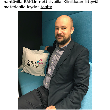
nähtävillä RAKLIn nettisivuilla. Klinikkaan liittyviä
materiaalia löydät
täältä
.