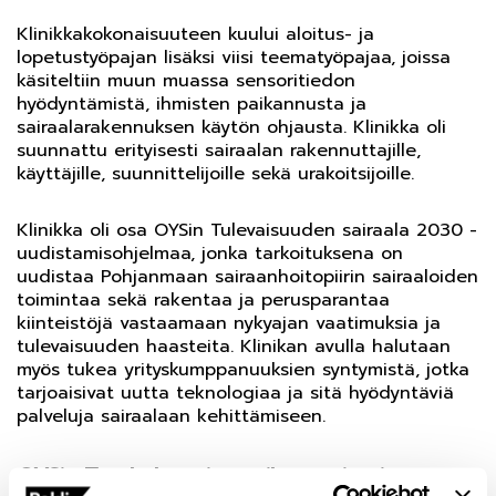
Klinikkakokonaisuuteen kuului aloitus- ja
lopetustyöpajan lisäksi viisi teematyöpajaa, joissa
käsiteltiin muun muassa sensoritiedon
hyödyntämistä, ihmisten paikannusta ja
sairaalarakennuksen käytön ohjausta. Klinikka oli
suunnattu erityisesti sairaalan rakennuttajille,
käyttäjille, suunnittelijoille sekä urakoitsijoille.
Klinikka oli osa OYSin Tulevaisuuden sairaala 2030 -
uudistamisohjelmaa, jonka tarkoituksena on
uudistaa Pohjanmaan sairaanhoitopiirin sairaaloiden
toimintaa sekä rakentaa ja perusparantaa
kiinteistöjä vastaamaan nykyajan vaatimuksia ja
tulevaisuuden haasteita. Klinikan avulla halutaan
myös tukea yrityskumppanuuksien syntymistä, jotka
tarjoaisivat uutta teknologiaa ja sitä hyödyntäviä
palveluja sairaalaan kehittämiseen.
OYSin TestLab tarjoaa tilan uusimpien