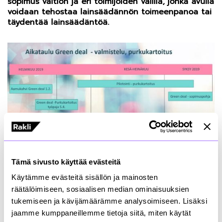
sopimus valtion ja eri toimijoiden välillä, jonka avulla
voidaan tehostaa lainsäädännön toimeenpanoa tai
täydentää lainsäädäntöä.
Tämä sivusto käyttää evästeitä
RAKLIssa Green dealia on valmisteltu vuoden
Käytämme evästeitä sisällön ja mainosten
alusta lähtien yhdessä jäsenistön ja
räätälöimiseen, sosiaalisen median ominaisuuksien
ympäristöministeriön kanssa. Kovasti merkitystään
tukemiseen ja kävijämäärämme analysoimiseen. Lisäksi
kasvattaneen kiertalouden teeman ympäriltä
jaamme kumppaneillemme tietoja siitä, miten käytät
tavoitteeksi on valittu edistää purkukohteissa