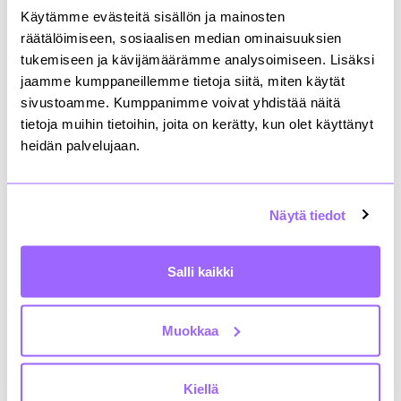
sijoittajien sekä PropTech-startupien ja -
Käytämme evästeitä sisällön ja mainosten
kasvuyritysten kanssa.
räätälöimiseen, sosiaalisen median ominaisuuksien
tukemiseen ja kävijämäärämme analysoimiseen. Lisäksi
Nyt sinulla on mahdollisuus
lähteä mukaan
jaamme kumppaneillemme tietoja siitä, miten käytät
partneriksi
ja olla mukana rakentamassa
sivustoamme. Kumppanimme voivat yhdistää näitä
tulevaisuuden kiinteistöalaa. Tervetuloa mukaan!
tietoja muihin tietoihin, joita on kerätty, kun olet käyttänyt
heidän palvelujaan.
RecoTech 2023
Partnereiden haku käynnissä
Näytä tiedot
LUE LISÄÄ!
Salli kaikki
Klaus Vesama
Muokkaa
Digipäällikkö
+358405513346
etunimi.sukunimi@rakli.fi
Kiellä