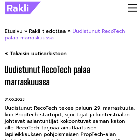
Etusivu
»
Rakli tiedottaa
»
Uudistunut RecoTech
palaa marraskuussa
« Takaisin uutisarkistoon
Uudistunut RecoTech palaa
marraskuussa
31.05.2023
Uudistunut RecoTech tekee paluun 29. marraskuuta,
kun PropTech-startupit, sijoittajat ja kiinteistöalan
johtavat asiantuntijat kokoontuvat saman katon
alle. RecoTech tarjoaa ainutlaatuisen
läpileikkauksen pohjoismaisen PropTech-alan