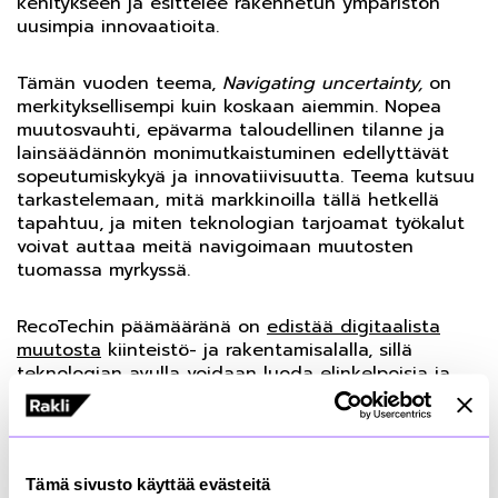
kehitykseen ja esittelee rakennetun ympäristön
uusimpia innovaatioita.
Tämän vuoden teema,
Navigating uncertainty,
on
merkityksellisempi kuin koskaan aiemmin. Nopea
muutosvauhti, epävarma taloudellinen tilanne ja
lainsäädännön monimutkaistuminen edellyttävät
sopeutumiskykyä ja innovatiivisuutta. Teema kutsuu
tarkastelemaan, mitä markkinoilla tällä hetkellä
tapahtuu, ja miten teknologian tarjoamat työkalut
voivat auttaa meitä navigoimaan muutosten
tuomassa myrkyssä.
RecoTechin päämääränä on
edistää digitaalista
muutosta
kiinteistö- ja rakentamisalalla, sillä
teknologian avulla voidaan luoda elinkelpoisia ja
kestäviä kaupunkiympäristöjä. RecoTech tarjoaa
mahdollisuuden tutustua kiinteistö- ja
rakennusteknologian uusimpiin innovaatioihin,
kuulla uraauurtavien asiantuntijoiden ajatuksia ja
Tämä sivusto käyttää evästeitä
verkostoitua rakennetun ympäristön ammattilaisten,