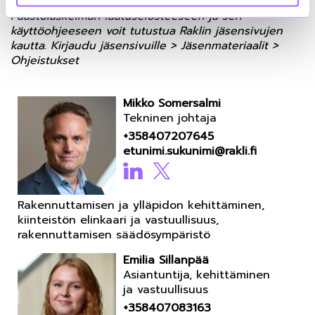
Päästölaskelman laatuselosteeseen ja sen
käyttöohjeeseen voit tutustua Raklin jäsensivujen
kautta. Kirjaudu jäsensivuille > Jäsenmateriaalit >
Ohjeistukset
Mikko Somersalmi
Tekninen johtaja
+358407207645
etunimi.sukunimi@rakli.fi
Rakennuttamisen ja ylläpidon kehittäminen,
kiinteistön elinkaari ja vastuullisuus,
rakennuttamisen säädösympäristö
Emilia Sillanpää
Asiantuntija, kehittäminen
ja vastuullisuus
+358407083163