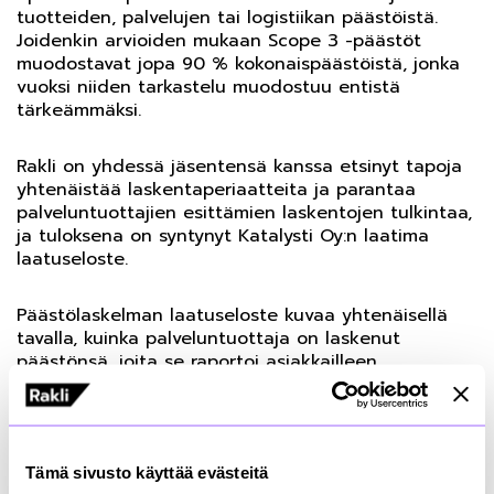
tuotteiden, palvelujen tai logistiikan päästöistä.
Joidenkin arvioiden mukaan Scope 3 -päästöt
muodostavat jopa 90 % kokonaispäästöistä, jonka
vuoksi niiden tarkastelu muodostuu entistä
tärkeämmäksi.
Rakli on yhdessä jäsentensä kanssa etsinyt tapoja
yhtenäistää laskentaperiaatteita ja parantaa
palveluntuottajien esittämien laskentojen tulkintaa,
ja tuloksena on syntynyt Katalysti Oy:n laatima
laatuseloste.
Päästölaskelman laatuseloste kuvaa yhtenäisellä
tavalla, kuinka palveluntuottaja on laskenut
päästönsä, joita se raportoi asiakkailleen.
Laatuseloste keskittyy suurimpiin päästöalueisiin ja
vain sellaisiin, joihin kiinteistönomistajan ja
palveluntuottajan yhteistyöllä voidaan vaikuttaa.
Tämä sivusto käyttää evästeitä
Tällaisia päästöalueita ovat ylläpidossa käytettyjen