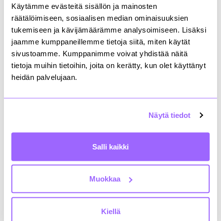
Käytämme evästeitä sisällön ja mainosten
tuotteiden ja materiaalien päästöt sekä
kiinteistönomistajien kohteisiin ja kohteissa
räätälöimiseen, sosiaalisen median ominaisuuksien
kulkemiseen liittyvät päästöt.
tukemiseen ja kävijämäärämme analysoimiseen. Lisäksi
jaamme kumppaneillemme tietoja siitä, miten käytät
Laatuselostetta voi hyödyntää palvelunhankinnan
sivustoamme. Kumppanimme voivat yhdistää näitä
kriteerien asettamisessa, palvelun sopimuskauden
tietoja muihin tietoihin, joita on kerätty, kun olet käyttänyt
aikaisessa yhteiskehittämisessä sekä eri
heidän palvelujaan.
palveluntarjoajien tuottamien asiakaskohtaisten
päästölaskelmien vertailtavuuden parantamisessa.
Näytä tiedot
Laatuseloste keskittyy Scope 3:n kategoria 1
laskentatapojen ja niiden tarkkuustason
kuvaamiseen. Laatuseloste on kehitetty kuulemalla
Salli kaikki
Raklin jäseniä ja palveluntarjoajia.
Rakli suosittelee kiinteistönomistajille laatuselosteen
Muokkaa
testaamista ja keräämme mielellämme palautetta sen
käytöstä.
Päästölaskelman laatuseloste ja sen
käyttöohje löytyvät Raklin jäsensivuilta.
Kiellä