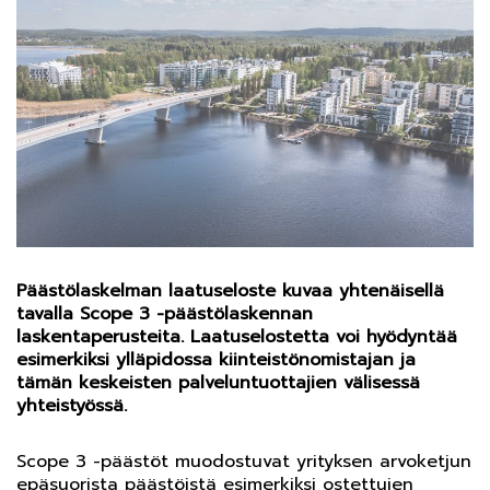
Päästölaskelman laatuseloste kuvaa yhtenäisellä
tavalla Scope 3 -päästölaskennan
laskentaperusteita. Laatuselostetta voi
hyödyntää
esimerkiksi ylläpidossa kiinteistönomistajan ja
tämän keskeisten palveluntuottajien välisessä
yhteistyössä.
Scope 3 -päästöt muodostuvat yrityksen arvoketjun
epäsuorista päästöistä esimerkiksi ostettujen