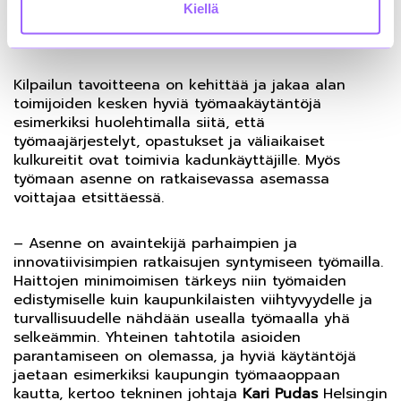
Kiellä
järjestettiin jo neljättä kertaa
Kilpailun tavoitteena on kehittää ja jakaa alan
toimijoiden kesken hyviä työmaakäytäntöjä
esimerkiksi huolehtimalla siitä, että
työmaajärjestelyt, opastukset ja väliaikaiset
kulkureitit ovat toimivia kadunkäyttäjille. Myös
työmaan asenne on ratkaisevassa asemassa
voittajaa etsittäessä.
– Asenne on avaintekijä parhaimpien ja
innovatiivisimpien ratkaisujen syntymiseen työmailla.
Haittojen minimoimisen tärkeys niin työmaiden
edistymiselle kuin kaupunkilaisten viihtyvyydelle ja
turvallisuudelle nähdään usealla työmaalla yhä
selkeämmin. Yhteinen tahtotila asioiden
parantamiseen on olemassa, ja hyviä käytäntöjä
jaetaan esimerkiksi kaupungin työmaaoppaan
kautta, kertoo tekninen johtaja
Kari Pudas
Helsingin