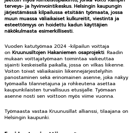
jaettiin myös Kiinteistöpalkinto, jonka voitti Kampin
terveys- ja hyvinvointikeskus. Helsingin kaupungin
järjestämässä kilpailussa etsitään työmaata, jossa
muun muassa väliaikaiset kulkureitit, viestintä ja
esteettömyys on hoidettu kadun käyttäjien
näkökulmasta esimerkillisesti.
Vuoden katutyömaa 2024 -kilpailun voittaja
on
Kruunusiltojen Hakaniemen osaprojekti
. Raadin
mukaan voittajatyömaan toimintaa vaikeuttaa
sijainti keskeisellä paikalla, jossa on vilkas liikenne.
Voiton toivat väliaikaisiin liikennejärjestelyihin
panostaminen sekä erinomainen asenne, joka näkyy
työmaalla tilannetajuna ja rohkeutena asettaa
kaupunkilaisten turvallisuus etusijalle. Työmaan
asenne nosti sen voittoon myös viime vuonna.
Työmaasta vastaa Kruunusillat allianssi, tilaajana on
Helsingin kaupunki.