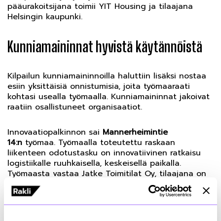
pääurakoitsijana toimii YIT Housing ja tilaajana
Helsingin kaupunki.
Kunniamaininnat hyvistä käytännöistä
Kilpailun kunniamaininnoilla haluttiin lisäksi nostaa
esiin yksittäisiä onnistumisia, joita työmaaraati
kohtasi usealla työmaalla. Kunniamaininnat jakoivat
raatiin osallistuneet organisaatiot.
Innovaatiopalkinnon sai
Mannerheimintie
14:n
työmaa. Työmaalla toteutettu raskaan
liikenteen odotustasku on innovatiivinen ratkaisu
logistiikalle ruuhkaisella, keskeisellä paikalla.
Työmaasta vastaa Jatke Toimitilat Oy, tilaajana on
Sponda. Palkinnon myönsi Kiinteistönomistajat ja
rakennuttajat Rakli ry.
Väliaikaisesta pysäkkiratkaisusta