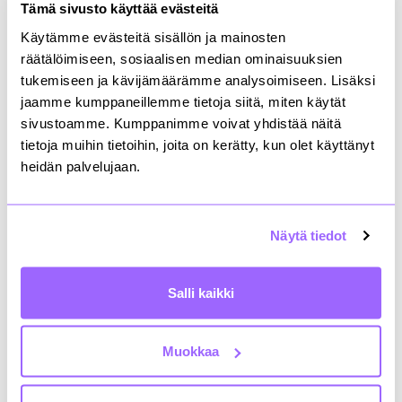
Tämä sivusto käyttää evästeitä
palkittiin
Kruunusiltojen Koirasaarentien
-työmaa.
Väliaikainen pysäkki Lauri Mikonpojan tie
Käytämme evästeitä sisällön ja mainosten
Laajasalossa Koirasaarentiellä on toteutettu
räätälöimiseen, sosiaalisen median ominaisuuksien
esimerkillisellä tavalla. Väliaikaisen pysäkkikorokkeen
tukemiseen ja kävijämäärämme analysoimiseen. Lisäksi
pintamateriaali ja pysäkkikatos lisäävät
jaamme kumppaneillemme tietoja siitä, miten käytät
matkustajien turvallisuutta ja viihtyisyyttä. Lisäksi
sivustoamme. Kumppanimme voivat yhdistää näitä
pysäkkijärjestelyissä on otettu huomioon
tietoja muihin tietoihin, joita on kerätty, kun olet käyttänyt
esteettömyys. Työmaasta vastaa Kruunusillat
allianssi, tilaajana on Helsingin kaupunki. Palkinnon
heidän palvelujaan.
myönsi Helsingin seudun liikenne (HSL).
Vihreästä siirtymästä palkittiin
Itäbaanan
työmaa.
Näytä tiedot
Työmaalla on Suomen ainoa
rakennustyömaakäytössä oleva iso sähköinen
kaivinkone, joka lisää työmaan ekologisuutta ja
Salli kaikki
vähentää melua. Työmaasta vastaa Tieluiska Oy,
tilaajana on Helsingin kaupunki. Palkinnon myönsi
Infra Uusimaa ry.
Muokkaa
Vuoden katutyömaa -kilpailu