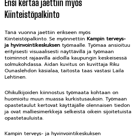
Ensi kertaa jaettiin myös
Kiinteistöpalkinto
Tänä vuonna jaettiin erikseen myös
Kiinteistöpalkinto. Se myönnettiin
Kampin terveys-
ja hyvinvointikeskuksen
työmaalle. Työmaa ansioituu
erityisesti visuaalisesti näyttävillä ja työmaan
toiminnot rajaavilla aidoilla kaupungin keskeisessä
solmukohdassa. Aidan kuvitus on kuvittaja Riku
Ounaslehdon käsialaa, taitosta taas vastasi Laila
Lehtinen.
Ohikulkijoiden kiinnostus työmaata kohtaan on
huomioitu muun muassa kurkistusaukoin. Työmaan
opastetaulut kertovat käyttäjälle olennaisen tiedon
ja ovat malliesimerkkejä selkeistä oikein sijoitetuista
opastetauluista.
Kampin terveys- ja hyvinvointikeskuksen