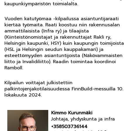
kaupunkiympäristön toimialalta.
Vuoden katutyömaa -kilpailussa asiantuntijaraati
kiertää työmaita. Raati koostuu niin rakennusalan
ammattilaisista (Infra ry) ja tilaajista
(Kiinteistönomistajat ja rakennuttajat Rakli ry,
Helsingin kaupunki, HSY) kuin kaupungin toimijoista
(HSL ja Helsingin seudun kauppakamari) ja
esteettömyyden asiantuntijoista (Näkövammaisten
liitto ja Invalidiliitto). Raadin toimintaa koordinoi
Ramboll.
Kilpailun voittajat julkistettiin
palkintojenjakotilaisuudessa FinnBuild-messuilla 10.
lokakuuta 2024.
Kimmo Kurunmäki
Johtaja, yhdyskunta ja infra
+358503736144