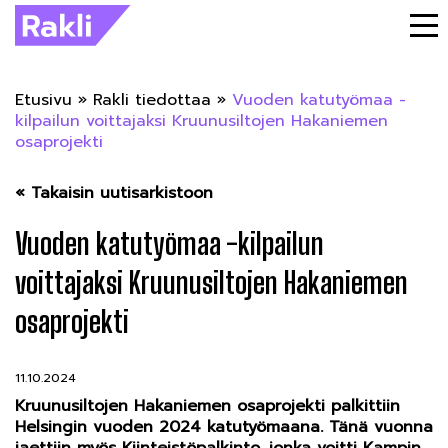
Etusivu
»
Rakli tiedottaa
»
Vuoden katutyömaa -​
kilpailun voittajaksi Kruunusiltojen Hakaniemen
osaprojekti
« Takaisin uutisarkistoon
Vuoden katutyömaa -​kilpailun
voittajaksi Kruunusiltojen Hakaniemen
osaprojekti
11.10.2024
Kruunusiltojen Hakaniemen osaprojekti palkittiin
Helsingin vuoden 2024 katutyömaana. Tänä vuonna