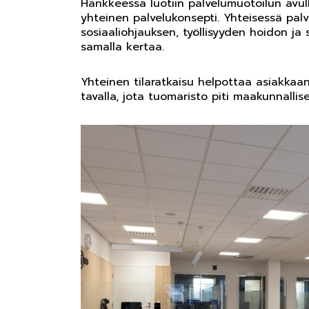
Hankkeessa luotiin palvelumuotoilun avulla
yhteinen palvelukonsepti. Yhteisessä pal
sosiaaliohjauksen, työllisyyden hoidon ja
samalla kertaa.
Yhteinen tilaratkaisu helpottaa asiakkaan
tavalla, jota tuomaristo piti maakunnallis