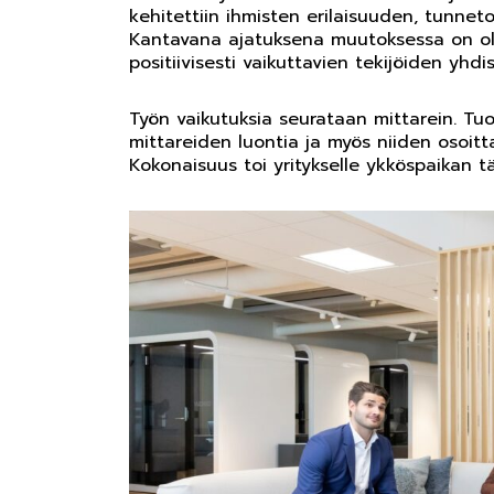
kehitettiin ihmisten erilaisuuden, tunnet
Kantavana ajatuksena muutoksessa on oll
positiivisesti vaikuttavien tekijöiden yhd
Työn vaikutuksia seurataan mittarein. Tuom
mittareiden luontia ja myös niiden osoit
Kokonaisuus toi yritykselle ykköspaikan t