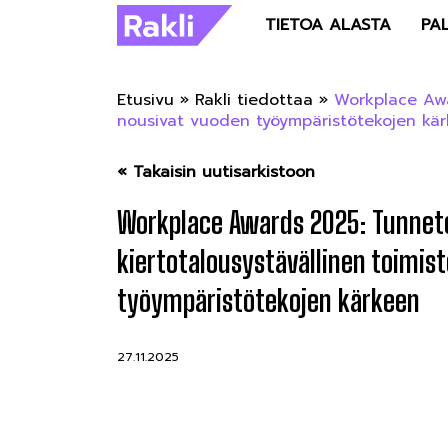
TIETOA ALASTA
PA
Etusivu
»
Rakli tiedottaa
»
Workplace Awar
nousivat vuoden työympäristötekojen kä
« Takaisin uutisarkistoon
Workplace Awards 2025: Tunnetoi
kiertotalousystävällinen toimis
työympäristötekojen kärkeen
27.11.2025