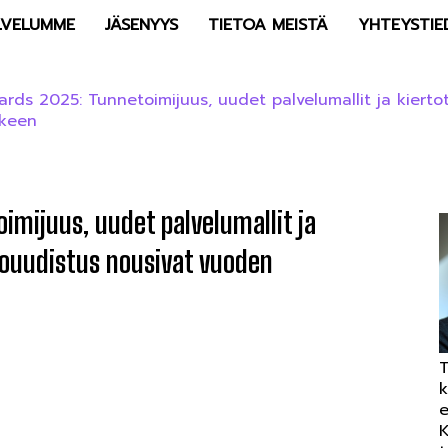
LVELUMME
JÄSENYYS
TIETOA MEISTÄ
YHTEYSTIE
ds 2025: Tunnetoimijuus, uudet palvelumallit ja kiertot
rkeen
mijuus, uudet palvelumallit ja
touudistus nousivat vuoden
T
k
e
K