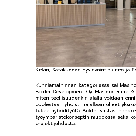
Kelan, Satakunnan hyvinvointialueen ja Po
Kunniamaininnan kategoriassa sai Masino
Bolder Development Oy. Masinon Rune & Be
miten teollisuudenkin alalla voidaan onn
puolestaan yhdisti hajallaan olleet yksiköt
tukee hybridityötä. Bolder vastasi hankk
työympäristökonseptin muodossa sekä kok
projektijohdosta.