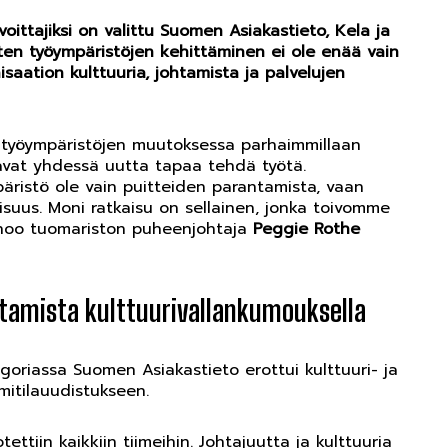
oittajiksi on valittu Suomen Asiakastieto, Kela ja
ten työympäristöjen kehittäminen ei ole enää vain
isaation kulttuuria, johtamista ja palvelujen
ä työympäristöjen muutoksessa parhaimmillaan
ntavat yhdessä uutta tapaa tehdä työtä.
mpäristö ole vain puitteiden parantamista, vaan
suus. Moni ratkaisu on sellainen, jonka toivomme
anoo tuomariston puheenjohtaja
Peggie Rothe
tamista kulttuurivallankumouksella
goriassa Suomen Asiakastieto erottui kulttuuri- ja
mitilauudistukseen.
tettiin kaikkiin tiimeihin. Johtajuutta ja kulttuuria