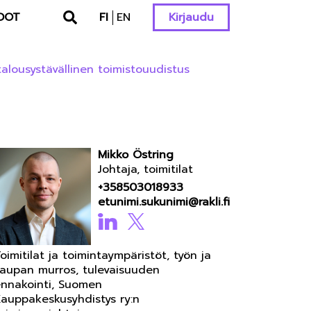
DOT
FI
EN
Kirjaudu
alousystävällinen toimistouudistus
Mikko Östring
Johtaja, toimitilat
+358503018933
etunimi.sukunimi@rakli.fi
oimitilat ja toimintaympäristöt, työn ja
aupan murros, tulevaisuuden
nnakointi, Suomen
auppakeskusyhdistys ry:n