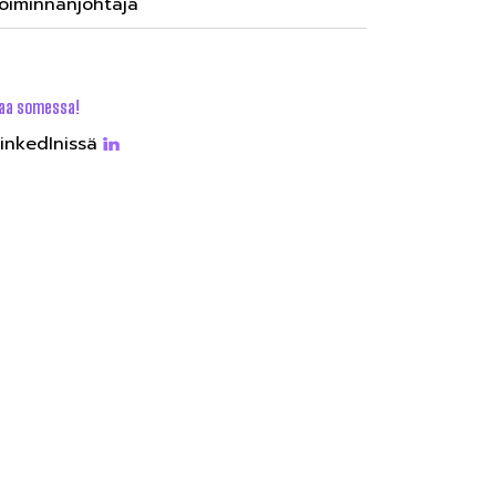
oiminnanjohtaja
aa somessa!
inkedInissä