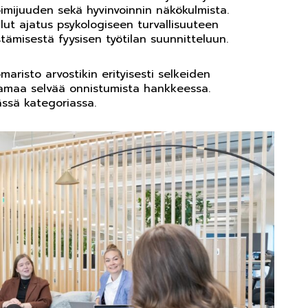
oimijuuden sekä hyvinvoinnin näkökulmista.
ut ajatus psykologiseen turvallisuuteen
istämisestä fyysisen työtilan suunnitteluun.
aristo arvostikin erityisesti selkeiden
tamaa selvää onnistumista hankkeessa.
ässä kategoriassa.