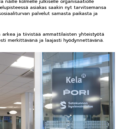
 näille kolmelle julkiselle organisaatiolle
velupisteessä asiakas saakin nyt tarvitsemansa
 sosiaaliturvan palvelut samasta paikasta ja
 arkea ja tiivistää ammattilaisten yhteistyötä
esti merkittävänä ja laajasti hyödynnettävänä.