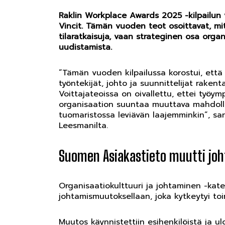
Raklin Workplace Awards 2025 -kilpailun v
Vincit. Tämän vuoden teot osoittavat, mi
tilaratkaisuja, vaan strateginen osa organ
uudistamista.
”Tämän vuoden kilpailussa korostui, ett
työntekijät, johto ja suunnittelijat rake
Voittajateoissa on oivallettu, ettei työy
organisaation suuntaa muuttava mahdolli
tuomaristossa leviävän laajemminkin”, s
Leesmanilta.
Suomen Asiakastieto muutti joh
Organisaatiokulttuuri ja johtaminen -kate
johtamismuutoksellaan, joka kytkeytyi toi
Muutos käynnistettiin esihenkilöistä ja ulo