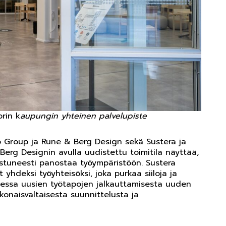
rin k
aupungin yhteinen palvelupiste
 Group ja Rune & Berg Design sekä Sustera ja
rg Designin avulla uudistettu toimitila näyttää,
istuneesti panostaa työympäristöön. Sustera
 yhdeksi työyhteisöksi, joka purkaa siiloja ja
eessa uusien työtapojen jalkauttamisesta uuden
onaisvaltaisesta suunnittelusta ja