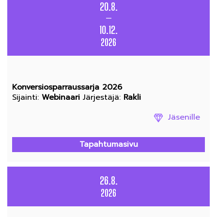
20.8.
—
10.12.
2026
Konversiosparraussarja 2026
Sijainti
:
Webinaari
Järjestäjä
:
Rakli
Jäsenille
Tapahtumasivu
26.8.
2026