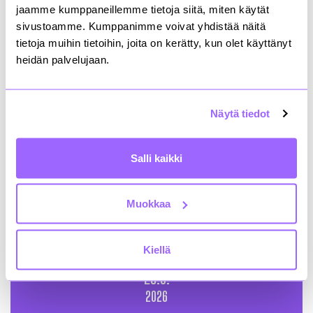
jaamme kumppaneillemme tietoja siitä, miten käytät
sivustoamme. Kumppanimme voivat yhdistää näitä
tietoja muihin tietoihin, joita on kerätty, kun olet käyttänyt
22.9.
heidän palvelujaan.
2026
Näytä tiedot
Aamukahvi Annankadulla: Rakennuttajan
aikataulujohtaminen
Sijainti
:
Hybridi
Järjestäjä
:
Rakli
Salli kaikki
Jäsenille
Muokkaa
Tapahtumasivu
Kiellä
23.9.
2026