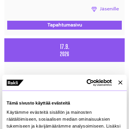
Jäsenille
Tapahtumasivu
17.9.
2026
Kurkistus kulisseihin: Koskelan varikko -hanke ja
Akseli-allianssi
Sijainti
:
Koskelan varikko, Valtimontie 10, Helsinki
Järjestäjä
:
Rakli
Tämä sivusto käyttää evästeitä
Jäsenille
Käytämme evästeitä sisällön ja mainosten
räätälöimiseen, sosiaalisen median ominaisuuksien
tukemiseen ja kävijämäärämme analysoimiseen. Lisäksi
Tapahtumasivu