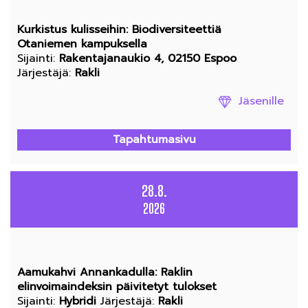
Kurkistus kulisseihin: Biodiversiteettiä
Otaniemen kampuksella
Sijainti
:
Rakentajanaukio 4, 02150 Espoo
Järjestäjä
:
Rakli
Jäsenille
Tapahtumasivu
28.8.
2026
Aamukahvi Annankadulla: Raklin
elinvoimaindeksin päivitetyt tulokset
Sijainti
:
Hybridi
Järjestäjä
:
Rakli