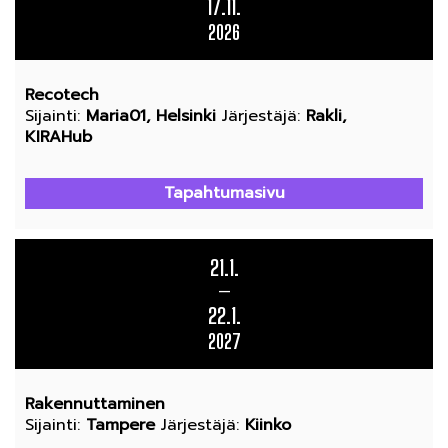
17.11.
2026
Recotech
Sijainti
:
Maria01, Helsinki
Järjestäjä
:
Rakli,
KIRAHub
Tapahtumasivu
21.1.
—
22.1.
2027
Rakennuttaminen
Sijainti
:
Tampere
Järjestäjä
:
Kiinko