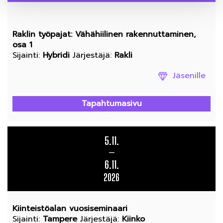
Raklin työpajat: Vähähiilinen rakennuttaminen,
osa 1
Sijainti
:
Hybridi
Järjestäjä
:
Rakli
Jäsenille
Tapahtumasivu
5.11.
—
6.11.
2026
Kiinteistöalan vuosiseminaari
Sijainti
:
Tampere
Järjestäjä
:
Kiinko