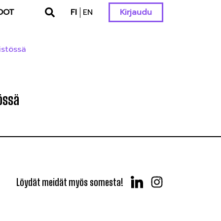
DOT
FI
EN
Kirjaudu
stössä
össä
Löydät meidät myös somesta!