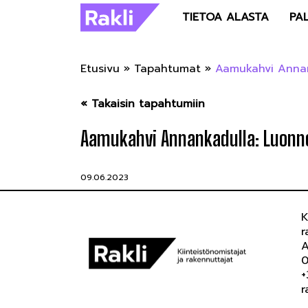
TIETOA ALASTA
PA
Etusivu
»
Tapahtumat
»
Aamukahvi Annan
« Takaisin tapahtumiin
Aamukahvi Annankadulla: Luonn
09.06.2023
K
r
A
0
+
r