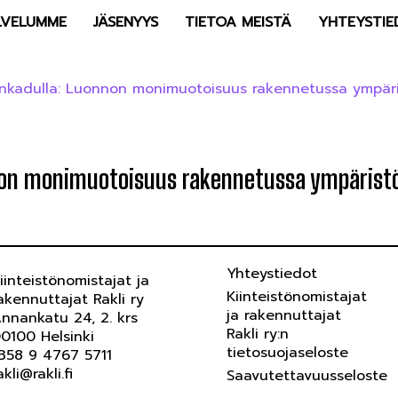
LVELUMME
JÄSENYYS
TIETOA MEISTÄ
YHTEYSTIE
kadulla: Luonnon monimuotoisuus rakennetussa ympäri
on monimuotoisuus rakennetussa ympärist
Yhteystiedot
iinteistönomistajat ja
Kiinteistönomistajat
akennuttajat Rakli ry
ja rakennuttajat
nnankatu 24, 2. krs
Rakli ry:n
0100 Helsinki
tietosuojaseloste
358 9 4767 5711
akli@rakli.fi
Saavutettavuusseloste