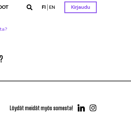
DOT
FI
EN
Kirjaudu
sta?
?
Löydät meidät myös somesta!