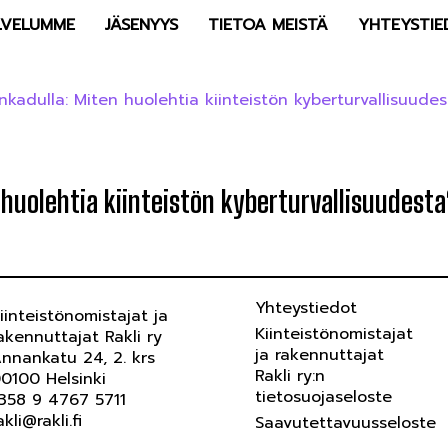
LVELUMME
JÄSENYYS
TIETOA MEISTÄ
YHTEYSTIE
adulla: Miten huolehtia kiinteistön kyberturvallisuude
uolehtia kiinteistön kyberturvallisuudesta
Yhteystiedot
iinteistönomistajat ja
Kiinteistönomistajat
akennuttajat Rakli ry
ja rakennuttajat
nnankatu 24, 2. krs
Rakli ry:n
0100 Helsinki
tietosuojaseloste
358 9 4767 5711
akli@rakli.fi
Saavutettavuusseloste