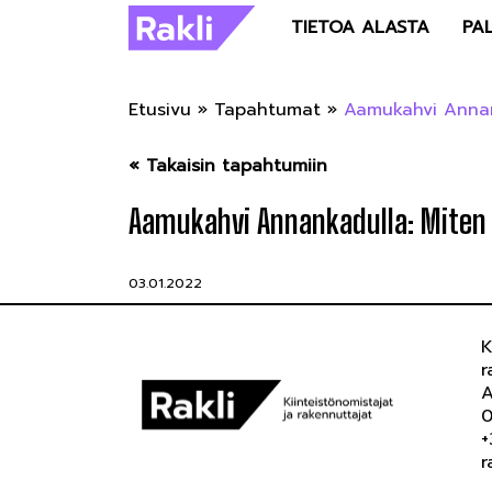
TIETOA ALASTA
PA
Etusivu
»
Tapahtumat
»
Aamukahvi Annank
« Takaisin tapahtumiin
Aamukahvi Annankadulla: Miten h
03.01.2022
K
r
A
0
+
r