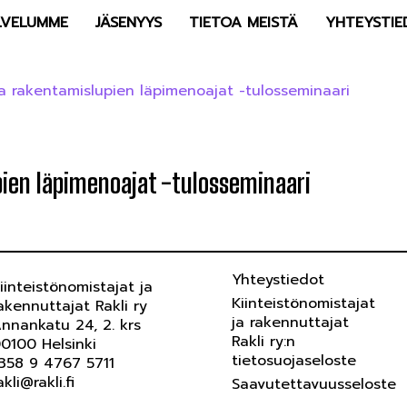
LVELUMME
JÄSENYYS
TIETOA MEISTÄ
YHTEYSTIE
 rakentamislupien läpimenoajat -tulosseminaari
ien läpimenoajat -tulosseminaari
Yhteystiedot
iinteistönomistajat ja
Kiinteistönomistajat
akennuttajat Rakli ry
ja rakennuttajat
nnankatu 24, 2. krs
Rakli ry:n
0100 Helsinki
tietosuojaseloste
358 9 4767 5711
akli@rakli.fi
Saavutettavuusseloste