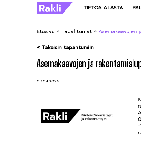
TIETOA ALASTA
PA
Etusivu
»
Tapahtumat
»
Asemakaavojen ja
« Takaisin tapahtumiin
Asemakaavojen ja rakentamislup
07.04.2026
K
r
A
0
+
r