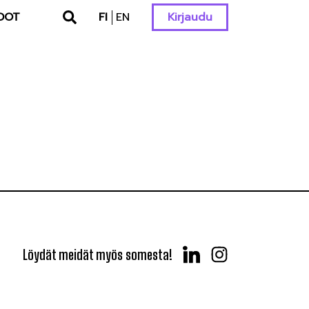
DOT
FI
EN
Kirjaudu
Löydät meidät myös somesta!