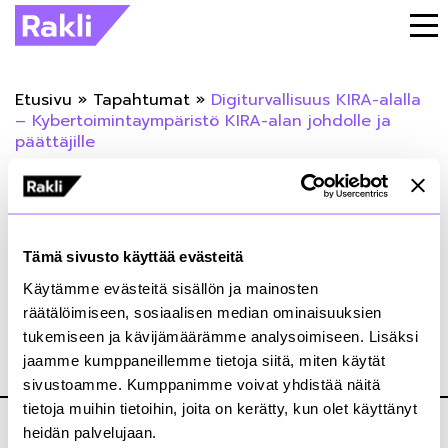
Etusivu
»
Tapahtumat
»
Digiturvallisuus KIRA-alalla
– Kybertoimintaympäristö KIRA-alan johdolle ja
päättäjille
« Takaisin tapahtumiin
Digiturvallisuus KIRA-alalla –
Tämä sivusto käyttää evästeitä
Kybertoimintaympäristö KIRA-alan
Käytämme evästeitä sisällön ja mainosten
johdolle ja päättäjille
räätälöimiseen, sosiaalisen median ominaisuuksien
tukemiseen ja kävijämäärämme analysoimiseen. Lisäksi
jaamme kumppaneillemme tietoja siitä, miten käytät
10.08.2023
sivustoamme. Kumppanimme voivat yhdistää näitä
tietoja muihin tietoihin, joita on kerätty, kun olet käyttänyt
heidän palvelujaan.