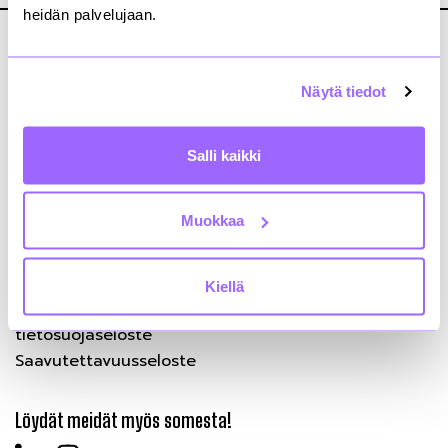
heidän palvelujaan.
Näytä tiedot
Kiinteistönomistajat ja rakennuttajat Rakli ry
Salli kaikki
Annankatu 24, 2. krs
00100 Helsinki
+358 9 4767 5711
Muokkaa
rakli@rakli.fi
Yhteystiedot
Kiellä
Kiinteistönomistajat ja rakennuttajat Rakli ry:n
tietosuojaseloste
Saavutettavuusseloste
Löydät meidät myös somesta!