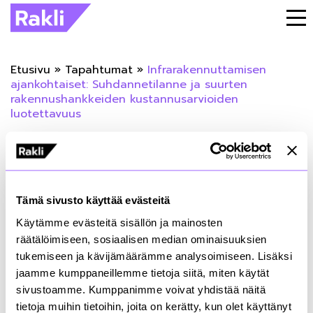
Etusivu
»
Tapahtumat
»
Infrarakennuttamisen
ajankohtaiset: Suhdannetilanne ja suurten
rakennushankkeiden kustannusarvioiden
luotettavuus
« Takaisin tapahtumiin
Infrarakennuttamisen ajankohtaiset:
Tämä sivusto käyttää evästeitä
Suhdannetilanne ja suurten
Käytämme evästeitä sisällön ja mainosten
rakennushankkeiden
räätälöimiseen, sosiaalisen median ominaisuuksien
tukemiseen ja kävijämäärämme analysoimiseen. Lisäksi
kustannusarvioiden luotettavuus
jaamme kumppaneillemme tietoja siitä, miten käytät
sivustoamme. Kumppanimme voivat yhdistää näitä
21.09.2023
tietoja muihin tietoihin, joita on kerätty, kun olet käyttänyt