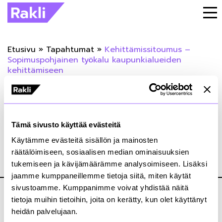
Etusivu
»
Tapahtumat
»
Kehittämissitoumus –
Sopimuspohjainen työkalu kaupunkialueiden
kehittämiseen
« Takaisin tapahtumiin
Kehittämissitoumus – Sopimuspohjainen
Tämä sivusto käyttää evästeitä
työkalu kaupunkialueiden kehittämiseen
Käytämme evästeitä sisällön ja mainosten
räätälöimiseen, sosiaalisen median ominaisuuksien
tukemiseen ja kävijämäärämme analysoimiseen. Lisäksi
06.02.2024
jaamme kumppaneillemme tietoja siitä, miten käytät
sivustoamme. Kumppanimme voivat yhdistää näitä
tietoja muihin tietoihin, joita on kerätty, kun olet käyttänyt
heidän palvelujaan.