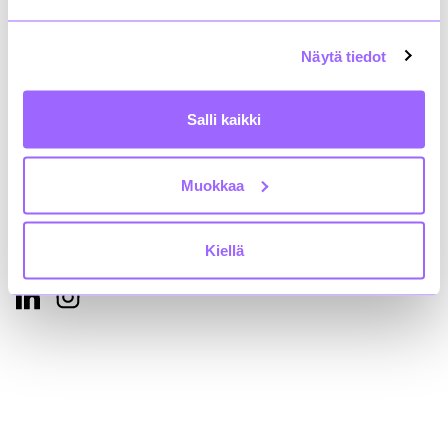
Annankatu 24, 2. krs
00100 Helsinki
+358 9 4767 5711
Näytä tiedot
rakli@rakli.fi
Salli kaikki
Yhteystiedot
Kiinteistönomistajat ja rakennuttajat Rakli ry:n
tietosuojaseloste
Muokkaa
Saavutettavuusseloste
Kiellä
Löydät meidät myös somesta!