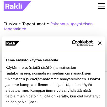
Etusivu
»
Tapahtumat
»
Rakennuslupayhteisön
tapaaminen
« Takaisin tapahtumiin
Rakennuslupayhteisön tapaaminen
Tämä sivusto käyttää evästeitä
27.11.2023
Käytämme evästeitä sisällön ja mainosten
räätälöimiseen, sosiaalisen median ominaisuuksien
tukemiseen ja kävijämäärämme analysoimiseen. Lisäksi
jaamme kumppaneillemme tietoja siitä, miten käytät
sivustoamme. Kumppanimme voivat yhdistää näitä
tietoja muihin tietoihin, joita on kerätty, kun olet käyttänyt
heidän palvelujaan.
Kiinteistönomistajat ja rakennuttajat Rakli ry