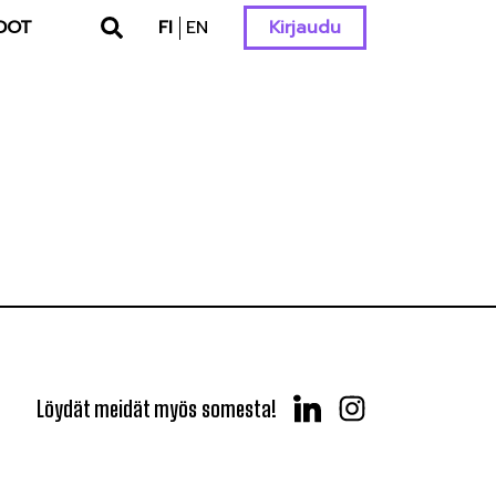
DOT
FI
EN
Kirjaudu
Löydät meidät myös somesta!