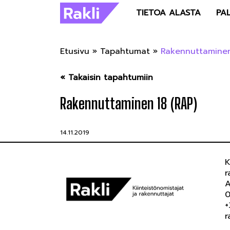
TIETOA ALASTA
PA
Etusivu
»
Tapahtumat
»
Rakennuttaminen
« Takaisin tapahtumiin
Rakennuttaminen 18 (RAP)
14.11.2019
K
r
A
0
+
r