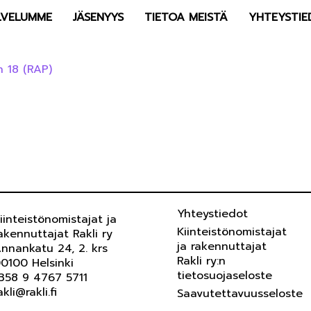
LVELUMME
JÄSENYYS
TIETOA MEISTÄ
YHTEYSTIE
 18 (RAP)
Yhteystiedot
iinteistönomistajat ja
Kiinteistönomistajat
akennuttajat Rakli ry
ja rakennuttajat
nnankatu 24, 2. krs
Rakli ry:n
0100 Helsinki
tietosuojaseloste
358 9 4767 5711
akli@rakli.fi
Saavutettavuusseloste