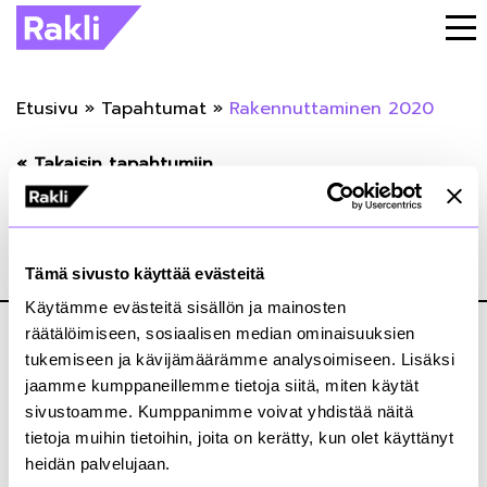
Etusivu
»
Tapahtumat
»
Rakennuttaminen 2020
« Takaisin tapahtumiin
Rakennuttaminen 2020
Tämä sivusto käyttää evästeitä
26.08.2019
Käytämme evästeitä sisällön ja mainosten
räätälöimiseen, sosiaalisen median ominaisuuksien
tukemiseen ja kävijämäärämme analysoimiseen. Lisäksi
jaamme kumppaneillemme tietoja siitä, miten käytät
sivustoamme. Kumppanimme voivat yhdistää näitä
tietoja muihin tietoihin, joita on kerätty, kun olet käyttänyt
Kiinteistönomistajat ja rakennuttajat Rakli ry
heidän palvelujaan.
Annankatu 24, 2. krs