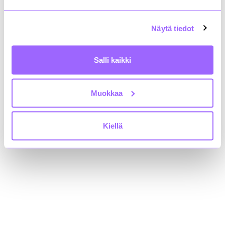
00100 Helsinki
+358 9 4767 5711
rakli@rakli.fi
Näytä tiedot
Yhteystiedot
Salli kaikki
Kiinteistönomistajat ja rakennuttajat Rakli ry:n
tietosuojaseloste
Saavutettavuusseloste
Muokkaa
Löydät meidät myös somesta!
Kiellä