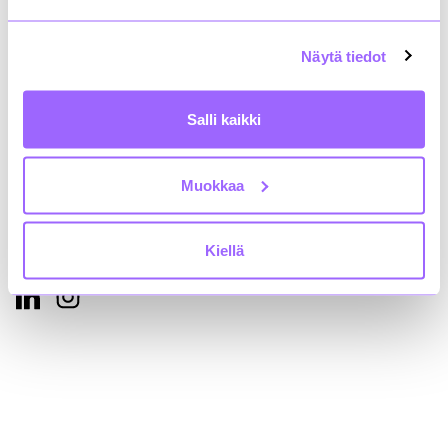
Annankatu 24, 2. krs
00100 Helsinki
+358 9 4767 5711
Näytä tiedot
rakli@rakli.fi
Salli kaikki
Yhteystiedot
Kiinteistönomistajat ja rakennuttajat Rakli ry:n
tietosuojaseloste
Muokkaa
Saavutettavuusseloste
Kiellä
Löydät meidät myös somesta!