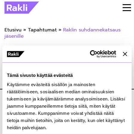
Etusivu
»
Tapahtumat
»
Raklin suhdannekatsaus
jäsenille
« Takaisin tapahtumiin
Raklin suhdannekatsaus jäsenille
Tämä sivusto käyttää evästeitä
26.02.2026
Käytämme evästeitä sisällön ja mainosten
räätälöimiseen, sosiaalisen median ominaisuuksien
tukemiseen ja kävijämäärämme analysoimiseen. Lisäksi
jaamme kumppaneillemme tietoja siitä, miten käytät
sivustoamme. Kumppanimme voivat yhdistää näitä
tietoja muihin tietoihin, joita on kerätty, kun olet käyttänyt
heidän palvelujaan.
Kiinteistönomistajat ja rakennuttajat Rakli ry