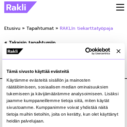
Etusivu
»
Tapahtumat
»
RAKLIn tiekarttatyöpaja
« Takaisin tapahtumiin
RAKLIn tiekarttatyöpaja
Tämä sivusto käyttää evästeitä
03.03.2020
Käytämme evästeitä sisällön ja mainosten
räätälöimiseen, sosiaalisen median ominaisuuksien
tukemiseen ja kävijämäärämme analysoimiseen. Lisäksi
jaamme kumppaneillemme tietoja siitä, miten käytät
sivustoamme. Kumppanimme voivat yhdistää näitä
tietoja muihin tietoihin, joita on kerätty, kun olet käyttänyt
Kiinteistönomistajat ja rakennuttajat Rakli ry
heidän palvelujaan.
Annankatu 24, 2. krs