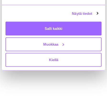
00100 Helsinki
+358 9 4767 5711
rakli@rakli.fi
Näytä tiedot
Yhteystiedot
Salli kaikki
Kiinteistönomistajat ja rakennuttajat Rakli ry:n
tietosuojaseloste
Saavutettavuusseloste
Muokkaa
Löydät meidät myös somesta!
Kiellä