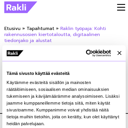
Etusivu
»
Tapahtumat
»
Raklin työpaja: Kohti
rakennusosien kiertotaloutta, digitaalinen
tiedonjako ja alustat
« Takaisin tapahtumiin
Raklin työpaja: Kohti rakennusosien
Tämä sivusto käyttää evästeitä
kiertotaloutta, digitaalinen tiedonjako ja
Käytämme evästeitä sisällön ja mainosten
alustat
räätälöimiseen, sosiaalisen median ominaisuuksien
tukemiseen ja kävijämäärämme analysoimiseen. Lisäksi
jaamme kumppaneillemme tietoja siitä, miten käytät
09.09.2025
sivustoamme. Kumppanimme voivat yhdistää näitä
tietoja muihin tietoihin, joita on kerätty, kun olet käyttänyt
heidän palvelujaan.