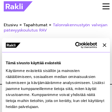
Etusivu
»
Tapahtumat
»
Talonrakennustyön valvojan
pätevyyskoulutus RAV
« Takaisin tapahtumiin
Talonrakennustyön valvojan
Tämä sivusto käyttää evästeitä
pätevyyskoulutus RAV
Käytämme evästeitä sisällön ja mainosten
räätälöimiseen, sosiaalisen median ominaisuuksien
28.08.2020
tukemiseen ja kävijämäärämme analysoimiseen. Lisäksi
jaamme kumppaneillemme tietoja siitä, miten käytät
sivustoamme. Kumppanimme voivat yhdistää näitä
tietoja muihin tietoihin, joita on kerätty, kun olet käyttänyt
heidän palvelujaan.